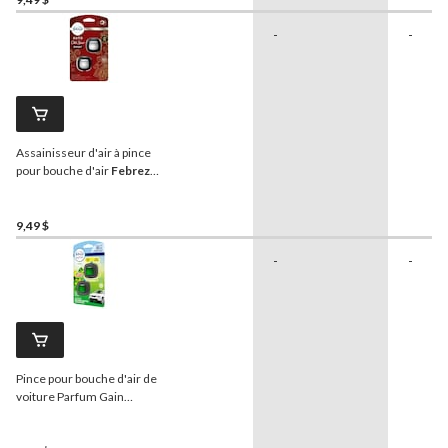
-
-
Assainisseur d'air à pince
pour bouche d'air
Febreze
AUTO, Old Spice Swagger,
4,4 mL, paq. 2
9,49 $
-
-
Pince pour bouche d'air de
voiture Parfum Gain
original
Febreze
, 0,06 oz,
paq. 2