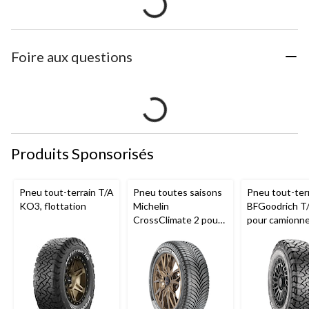
Foire aux questions
Produits Sponsorisés
Pneu tout-terrain T/A
Pneu toutes saisons
Pneu tout-ter
KO3, flottation
Michelin
BFGoodrich T
CrossClimate 2 pour
pour camionne
véhicules de tourisme
VUS
et multisegments