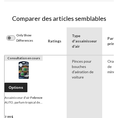
Comparer des articles semblables
Only Show
Type
Parfu
Differences
Ratings
d'assainisseur
princi
d’air
Consultation en cours
Pinces pour
Orage
bouches
de
d'aération de
minuit
voiture
Options
Assainisseur d'air
Febreze
AUTO, parfum tropical de
plage, 2,2 mL, paq. 2
7,99 $