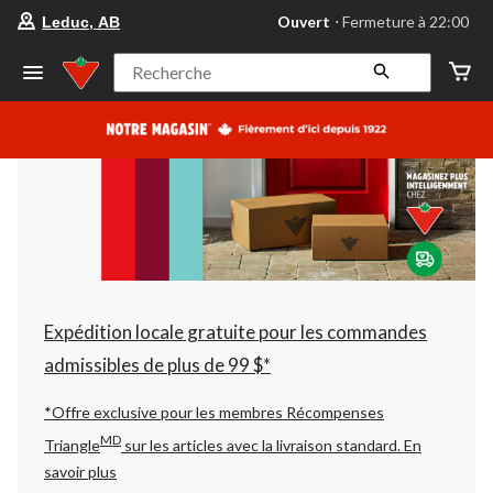
votre
Ouvert
⋅ Fermeture à 22:00
Leduc, AB
magasin
préféré
est
Recherche
Leduc,
AB,
courament
Ouvert,
Fermeture
à
à
22:00
cliquer
pour
changer
Expédition locale gratuite pour les commandes
admissibles de plus de 99 $*
*Offre exclusive pour les membres Récompenses
MD
Triangle
sur les articles avec la livraison standard.
En
savoir plus