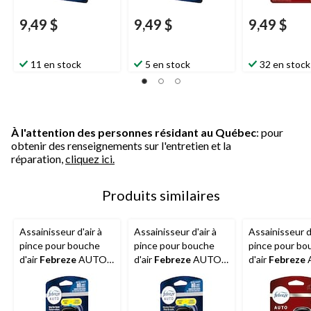
9,49 $
9,49 $
9,49 $
11 en stock
5 en stock
32 en stock
À l'attention des personnes résidant au Québec
: pour
obtenir des renseignements sur l'entretien et la
réparation,
cliquez ici.
Produits similaires
Assainisseur d'air à
Assainisseur d'air à
Assainisseur d'
pince pour bouche
pince pour bouche
pince pour bo
d'air
Febreze
AUTO,
d'air
Febreze
AUTO,
d'air
Febreze
voiture neuve
douche matinale, 2,2
Old Spice Swa
matinale, 2,2 mL, paq.
mL, paq. 2
4,4 mL, paq. 2
2