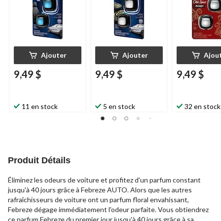
Ajouter
Ajouter
Ajou
9,49 $
9,49 $
9,49 $
11 en stock
5 en stock
32 en stock
Produit Détails
Éliminez les odeurs de voiture et profitez d'un parfum constant
jusqu'à 40 jours grâce à Febreze AUTO. Alors que les autres
rafraîchisseurs de voiture ont un parfum floral envahissant,
Febreze dégage immédiatement l'odeur parfaite. Vous obtiendrez
ce parfum Febreze du premier jour jusqu'à 40 jours grâce à sa