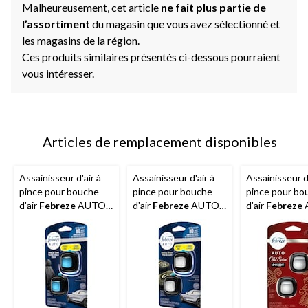
Malheureusement, cet article
ne fait plus partie de
l
’assortiment
du magasin que vous avez sélectionné et
les magasins de la région.
Ces produits similaires présentés ci-dessous pourraient
vous intéresser.
Articles de remplacement disponibles
Assainisseur d'air à
Assainisseur d'air à
Assainisseur d'
pince pour bouche
pince pour bouche
pince pour bo
d'air
Febreze
AUTO,
d'air
Febreze
AUTO,
d'air
Febreze
voiture neuve
douche matinale, 2,2
Old Spice Swa
matinale, 2,2 mL, paq.
mL, paq. 2
4,4 mL, paq. 2
2