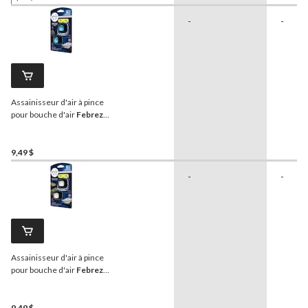
-
-
Assainisseur d'air à pince
pour bouche d'air
Febreze
AUTO, voiture neuve
matinale, 2,2 mL, paq. 2
9,49 $
-
-
Assainisseur d'air à pince
pour bouche d'air
Febreze
AUTO, douche matinale,
2,2 mL, paq. 2
9,49 $