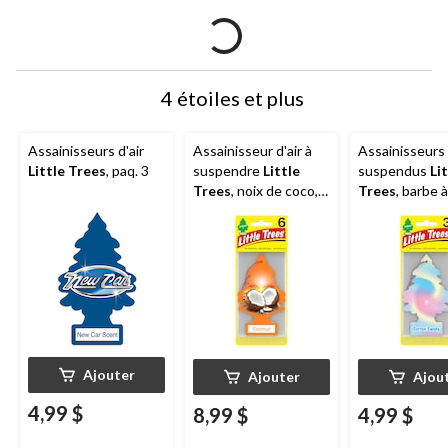
4 étoiles et plus
Assainisseurs d'air
Assainisseur d'air à
Assainisseurs 
Little Trees
, paq. 3
suspendre
Little
suspendus
Li
Trees
, noix de coco,
Trees
, barbe 
paq. 6
paq. 3
Ajouter
Ajouter
Ajou
4,99 $
8,99 $
4,99 $