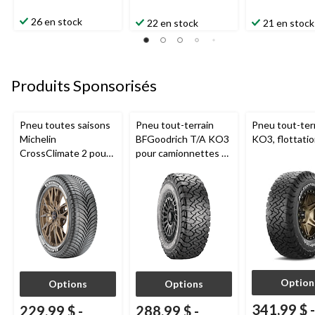
26 en stock
22 en stock
21 en stock
Produits Sponsorisés
Pneu toutes saisons
Pneu tout-terrain
Pneu tout-ter
Michelin
BFGoodrich T/A KO3
KO3, flottati
CrossClimate 2 pour
pour camionnettes et
véhicules de tourisme
VUS
et multisegments
Option
Options
Options
341,99 $
-
229,99 $
-
288,99 $
-