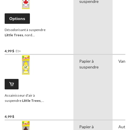
suspendre
Options
Désodorisant à suspendre
Little Trees
, nord
véritable, paq. 3
4,99 $
Et+
Papier à
Vanill
suspendre
Assainisseur d'air à
suspendre
Little Trees
,
Vanillaroma, paq. 3
4,99 $
Papier à
Autre