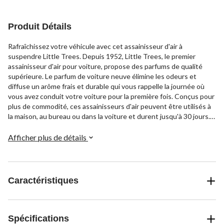
Produit Détails
Rafraîchissez votre véhicule avec cet assainisseur d'air à
suspendre Little Trees. Depuis 1952, Little Trees, le premier
assainisseur d'air pour voiture, propose des parfums de qualité
supérieure. Le parfum de voiture neuve élimine les odeurs et
diffuse un arôme frais et durable qui vous rappelle la journée où
vous avez conduit votre voiture pour la première fois. Conçus pour
plus de commodité, ces assainisseurs d'air peuvent être utilisés à
la maison, au bureau ou dans la voiture et durent jusqu'à 30 jours. Il
suffit de le suspendre et de profiter de son parfum frais et subtil
où que vous alliez.
Afficher plus de détails
Caractéristiques
Spécifications