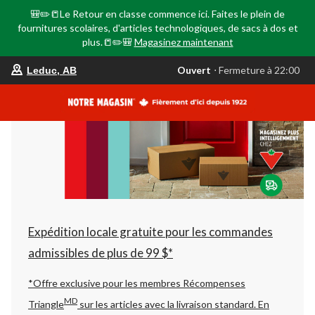
🎒✏️📒Le Retour en classe commence ici. Faites le plein de
fournitures scolaires, d'articles technologiques, de sacs à dos et
plus.📒✏️🎒
Magasinez maintenant
votre
Ouvert
⋅ Fermeture à 22:00
Leduc, AB
magasin
préféré
est
Leduc,
AB,
courament
Ouvert,
Fermeture
à
à
22:00
cliquer
pour
changer
Expédition locale gratuite pour les commandes
admissibles de plus de 99 $*
*Offre exclusive pour les membres Récompenses
MD
Triangle
sur les articles avec la livraison standard.
En