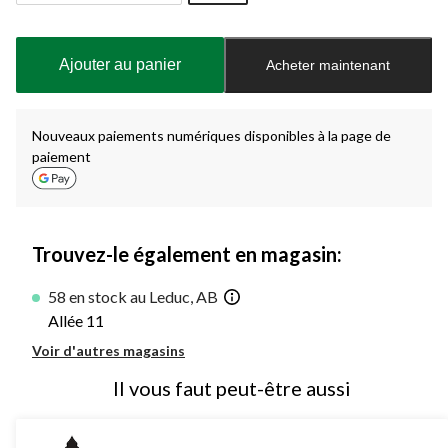
Quantité
mise
à
Ajouter au panier
Acheter maintenant
jour
à
1
Nouveaux paiements numériques disponibles à la page de
paiement
Trouvez-le également en magasin:
58 en stock au Leduc, AB
Allée 11
Voir d'autres magasins
Il vous faut peut-être aussi