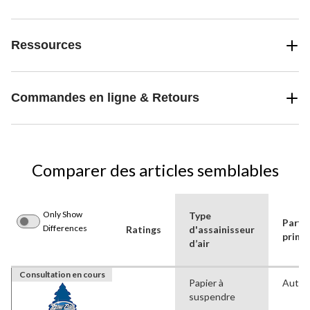
Ressources
Commandes en ligne & Retours
Comparer des articles semblables
Only Show
Type
Parfu
Differences
Ratings
d'assainisseur
princi
d’air
Consultation en cours
Papier à
Autre
suspendre