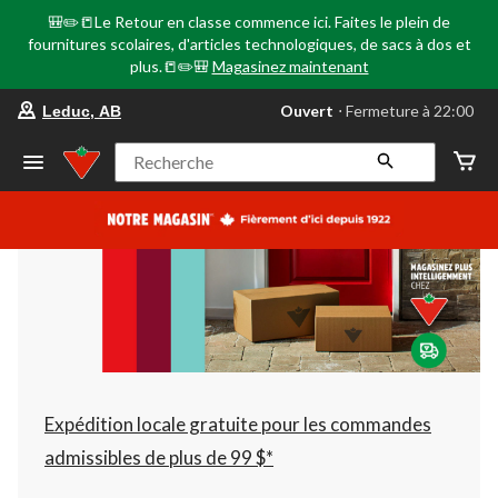
🎒✏️📒Le Retour en classe commence ici. Faites le plein de
fournitures scolaires, d'articles technologiques, de sacs à dos et
plus.📒✏️🎒
Magasinez maintenant
votre
Ouvert
⋅ Fermeture à 22:00
Leduc, AB
magasin
préféré
est
Recherche
Leduc,
AB,
courament
Ouvert,
Fermeture
à
à
22:00
cliquer
pour
changer
Expédition locale gratuite pour les commandes
admissibles de plus de 99 $*