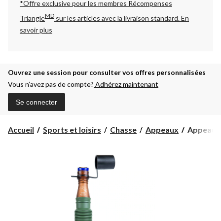
*Offre exclusive pour les membres Récompenses
MD
Triangle
sur les articles avec la livraison standard.
En
savoir plus
Ouvrez une session pour consulter vos offres personnalisées
Vous n’avez pas de compte?
Adhérez maintenant
Se connecter
Appeau
Accueil
Sports et loisirs
Chasse
Appeaux
Appeau p
pour
wapiti
Primos
Hunting
Bull
Horn,
7
à
24