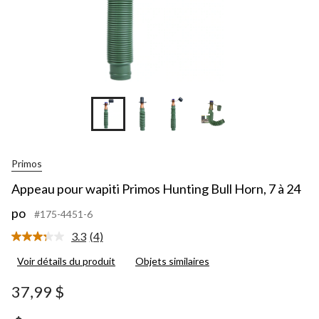
po
+1
Primos
Appeau pour wapiti Primos Hunting Bull Horn, 7 à 24
po
#175-4451-6
3.3
(4)
Lire
les
Voir détails du produit
Objets similaires
4
commentaires.
Lien
37,99 $
vers
la