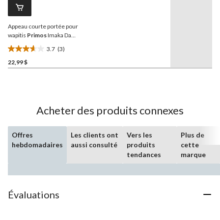
Lien
vers
la
Appeau courte portée pour
même
page.
wapitis
Primos
Imaka Da
Bull Crazy
3.7
(3)
3.7
22,99 $
étoile(s)
sur
5.
3
évaluations
Acheter des produits connexes
Offres
Les clients ont
Vers les
Plus de
hebdomadaires
aussi consulté
produits
cette
tendances
marque
Évaluations