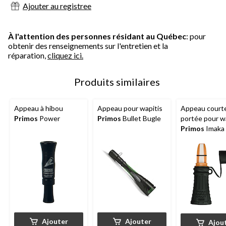
Ajouter au registree
À l'attention des personnes résidant au Québec
: pour
obtenir des renseignements sur l'entretien et la
réparation,
cliquez ici.
Produits similaires
Appeau à hibou
Appeau pour wapitis
Appeau court
Primos
Power
Primos
Bullet Bugle
portée pour w
Primos
Imaka 
Crazy
Ajouter
Ajouter
Ajou