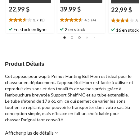
22,99 $
39,99 $
22,99 $
3.7
(3)
4.5
(4)
3
3.7
4.5
3.7
étoile(s)
étoile(s)
étoile(s)
En stock en ligne
2 en stock
16 en stock
sur
sur
sur
5.
5.
5.
3
4
3
évaluations
évaluations
évaluations
Produit Détails
Cet appeau pour wapiti Primos Hunting Bull Horn est idéal pour le
chasseur en déplacement. L'appeau Bull Horn est facile à utiliser et
reproduit des sons et des tonalités de vaches précis grâce à
l'embouchure brevetée Support Shelf MC et au tube extensible.
Le tube s'étend de 17 à 61 cm, ce qui permet de varier les sons
tout en se repliant pour pouvoir le transporter dans votre sac. Sa
conception simple, mais efficace en fait un choix fiable pour
chasser l'orignal tant convoité.
Afficher plus de détails