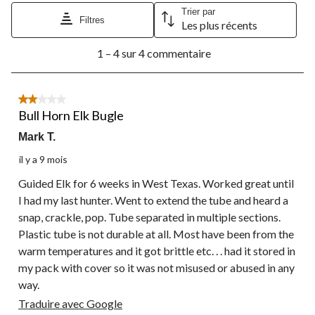
Trier par
Filtres
Les plus récents
1
1 – 4 sur 4 commentaire
à
4
sur
4
2 étoile(s) sur 5.
commentaire.
Bull Horn Elk Bugle
Mark T.
il y a 9 mois
Guided Elk for 6 weeks in West Texas. Worked great until
I had my last hunter. Went to extend the tube and heard a
snap, crackle, pop. Tube separated in multiple sections.
Plastic tube is not durable at all. Most have been from the
warm temperatures and it got brittle etc. . . had it stored in
my pack with cover so it was not misused or abused in any
way.
Traduire avec Google