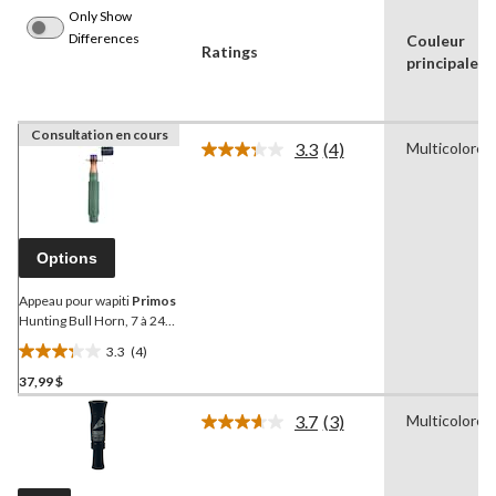
Only Show
Differences
Couleur
Ratings
principale
Consultation en cours
3.3
(4)
Multicolore
Lire
les
4
commentaires.
Lien
vers
Options
la
même
page.
Appeau pour wapiti
Primos
Hunting Bull Horn, 7 à 24
po
3.3
(4)
3.3
37,99 $
étoile(s)
sur
3.7
(3)
Multicolore
5.
Lire
les
4
3
évaluations
commentaires.