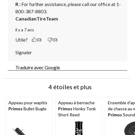
R :
 For further assistance, please call our office at 1-
800-387-8803.
CanadianTireTeam
il y a 7 ans
Utile?
(0)
(0)
Signaler
Traduire avec Google
4 étoiles et plus
Appeau pour wapitis
Appeau à bernache
Ensemble d'a
Primos
Bullet Bugle
Primos
Honky Tonk
de chasse au w
Short Reed
Primos
Sound
Series Select 4
pièces