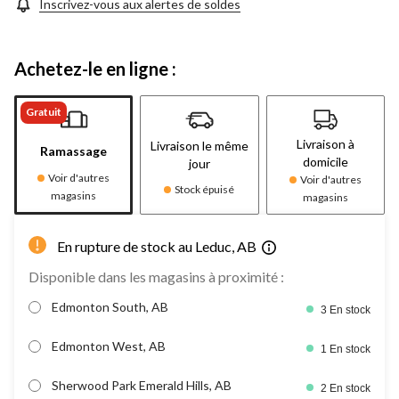
même
Inscrivez-vous aux alertes de soldes
page.
Achetez-le en ligne :
Gratuit
Livraison à
Livraison le même
Ramassage
domicile
jour
Voir d'autres
Voir d'autres
Stock épuisé
magasins
magasins
En rupture de stock au Leduc, AB
Disponible dans les magasins à proximité :
Edmonton South, AB
3 En stock
Edmonton West, AB
1 En stock
Sherwood Park Emerald Hills, AB
2 En stock