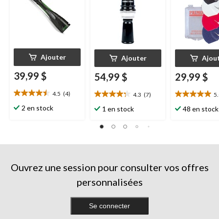
Ajouter
Ajouter
Ajou
39,99 $
54,99 $
29,99 $
4.5
(4)
4.3
(7)
5
4.5
4.3
5.0
étoile(s)
étoile(s)
étoile(s)
2 en stock
1 en stock
48 en stock
sur
sur
sur
5.
5.
5.
4
7
4
évaluations
évaluations
évaluations
Ouvrez une session pour consulter vos offres
personnalisées
Se connecter