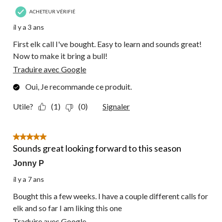
ACHETEUR VÉRIFIÉ
il y a 3 ans
First elk call I've bought. Easy to learn and sounds great!
Now to make it bring a bull!
Traduire avec Google
Oui, Je recommande ce produit.
Utile?
(1)
(0)
Signaler
5 étoile(s) sur 5.
Sounds great looking forward to this season
Jonny P
il y a 7 ans
Bought this a few weeks. I have a couple different calls for
elk and so far I am liking this one
Traduire avec Google