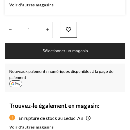
Voir d'autres magasins
Quantité
mise
Sélectionner un magasin
à
jour
à
1
Nouveaux paiements numériques disponibles à la page de
paiement
Trouvez-le également en magasin:
En rupture de stock au Leduc, AB
Voir d'autres magasins