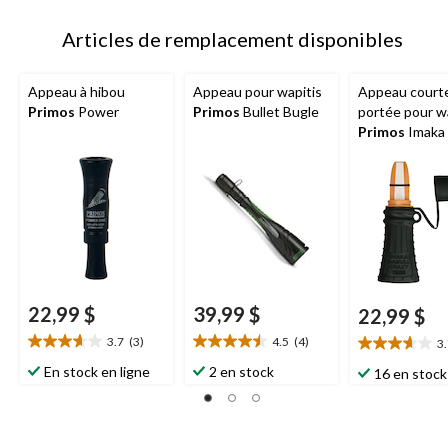
Articles de remplacement disponibles
Appeau à hibou
Appeau pour wapitis
Appeau court
Primos
Power
Primos
Bullet Bugle
portée pour w
Primos
Imaka 
Crazy
22,99 $
39,99 $
22,99 $
3.7
(3)
4.5
(4)
3
3.7
4.5
3.7
étoile(s)
étoile(s)
étoile(s)
En stock en ligne
2 en stock
16 en stock
sur
sur
sur
5.
5.
5.
3
4
3
évaluations
évaluations
évaluations