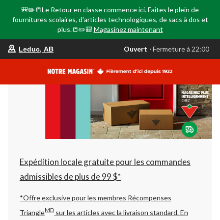
🎒✏️📒Le Retour en classe commence ici. Faites le plein de
fournitures scolaires, d'articles technologiques, de sacs à dos et
plus.📒✏️🎒
Magasinez maintenant
votre
Ouvert
⋅ Fermeture à 22:00
Leduc, AB
magasin
préféré
est
Leduc,
AB,
courament
Ouvert,
Fermeture
à
à
22:00
cliquer
pour
changer
Expédition locale gratuite pour les commandes
admissibles de plus de 99 $*
*Offre exclusive pour les membres Récompenses
MD
Triangle
sur les articles avec la livraison standard.
En