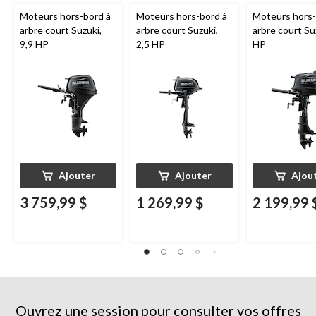
Moteurs hors-bord à
Moteurs hors-bord à
Moteurs hors-
arbre court Suzuki,
arbre court Suzuki,
arbre court Su
9,9 HP
2,5 HP
HP
Ajouter
Ajouter
Ajou
3 759,99 $
1 269,99 $
2 199,99 
Ouvrez une session pour consulter vos offres