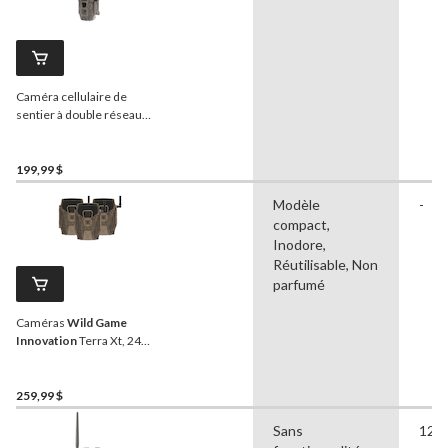
Caméra cellulaire de
sentier à double réseau
Wildgame Innovations
Terra, 24MP
199,99 $
Modèle
-
compact,
Inodore,
Réutilisable, Non
parfumé
Caméras
Wild Game
Innovation
Terra Xt, 24
Mpx, paq. 3
259,99 $
Sans
12,0