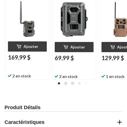
Ajouter
Ajouter
Ajou
169,99 $
69,99 $
129,99 $
2 en stock
2 en stock
1 en stock
Produit Détails
Caractéristiques