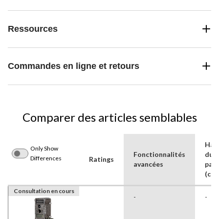
Ressources
Commandes en ligne et retours
Comparer des articles semblables
Hau
Only Show
Fonctionnalités
du
Differences
Ratings
avancées
paq
(cm)
Consultation en cours
-
-