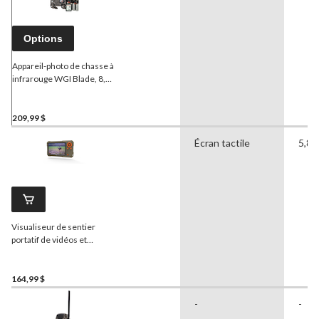
Options
Appareil-photo de chasse à
infrarouge WGI Blade, 8,0
Mpx
209,99 $
Écran tactile
5,84
Visualiseur de sentier
portatif de vidéos et
d'images
Wildgame
Innovations
avec capacité
de carte SD de 32 Go
164,99 $
-
-