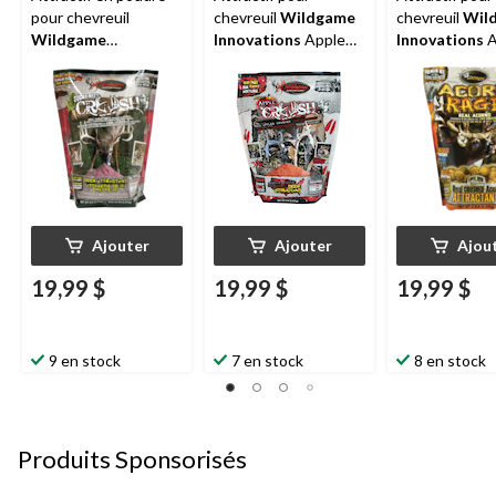
pour chevreuil
chevreuil
Wildgame
chevreuil
Wil
Wildgame
Innovations
Apple
Innovations
A
Innovations
Beet
Crush, 5,5 lb
Rage, 2,5 kg
Crush, 5 lb
Ajouter
Ajouter
Ajou
19,99 $
19,99 $
19,99 $
9 en stock
7 en stock
8 en stock
Produits Sponsorisés