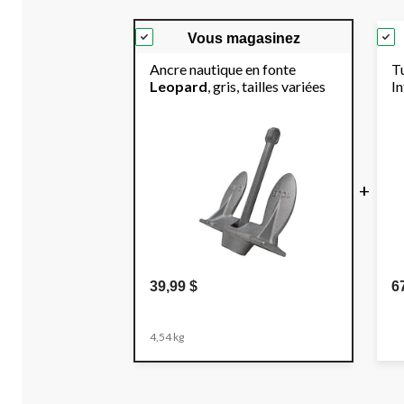
Vous magasinez
Ancre nautique en fonte
Tu
Leopard
, gris, tailles variées
In
+
39,99 $
6
4,54 kg