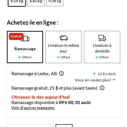
4,54 kg
6,80 kg
9,08 kg
Achetez-le en ligne :
Gratuit
Livraison le même
Livraison à
Ramassage
jour
domicile
Offert
Offert
Offert
Ramassage à Leduc, AB
10 En stock
Vous en voulez plus?
Ramassage gratuit, 25 $ et plus (avant taxes)
Obtenez-le dès aujourd’hui!
Ramassage disponible à
09 h 00, 01 août
Voir d'autres magasins