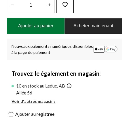
Quantité
mise
Ajouter au panier
Acheter maintenant
à
jour
à
1
Nouveaux paiements numériques disponibles
à la page de paiement
Trouvez-le également en magasin:
10 en stock au Leduc, AB
Allée 56
Voir d'autres magasins
Ajouter au registree