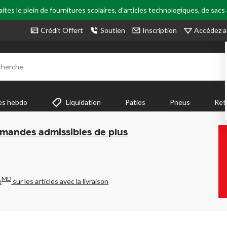
tes le plein de fournitures scolaires, d'articles technologiques, de sacs
Accédez a
Crédit Offert
Soutien
Inscription
cherche
es hebdo
Liquidation
Patios
Pneus
Ret
mmandes admissibles de plus
MD
e
sur les articles avec la livraison