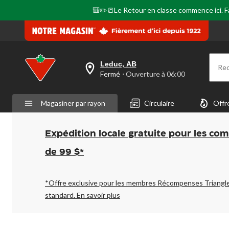
🎒✏️📒Le Retour en classe commence ici. Fai
Leduc, AB
Re
votre
Fermé
⋅ Ouverture à 06:00
magasin
préféré
est
Magasiner par rayon
Circulaire
Offr
Leduc,
AB,
courament
Fermé,
Expédition locale gratuite pour les co
Ouverture
à
de 99 $*
à
06:00
cliquer
pour
*Offre exclusive pour les membres Récompenses Triangl
changer
standard.
En savoir plus