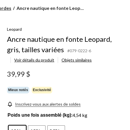
Ancre
ordes
Ancre nautique en fonte Leop...
nautique
en
fonte
Leopard
Leopard,
gris,
Ancre nautique en fonte Leopard,
tailles
variées
gris, tailles variées
#079-0222-6
Voir détails du produit
Objets similaires
39,99 $
Mieux notés
Exclusivité
Inscrivez-vous aux alertes de soldes
4,54 kg
Poids une fois assemblé (kg):