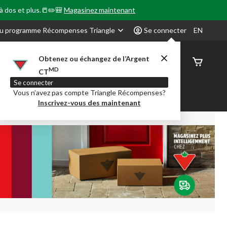
 à dos et plus.📒✏️🎒
Magasinez maintenant
u programme Récompenses Triangle
Se connecter
EN
Obtenez ou échangez de l’Argent
État de
MD
CT
command
Se connecter
Vous n’avez pas compte Triangle Récompenses?
our en Classe
Party City
Centre-auto
Inscrivez-vous des maintenant