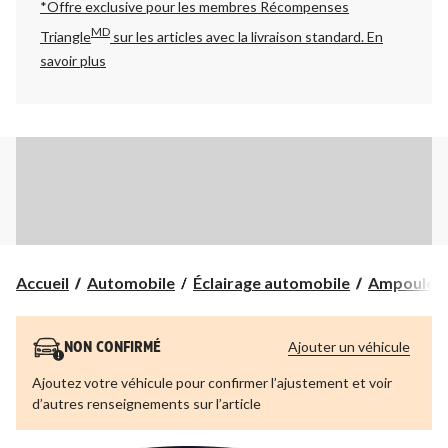
*Offre exclusive pour les membres Récompenses
MD
Triangle
sur les articles avec la livraison standard.
En
savoir plus
Accueil
Automobile
Éclairage automobile
Ampoules 
Ajouter un véhicule
NON CONFIRMÉ
Ajoutez votre véhicule pour confirmer l’ajustement et voir
d’autres renseignements sur l’article