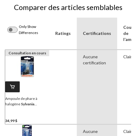
Comparer des articles semblables
Only Show
Couleu
Differences
Ratings
Certifications
de
l’amp
Consultation en cours
Aucune
Clair
certification
Ampoule de phare à
halogène
Sylvania
SilverStar 9145, lumière
plus blanche, paq. 1
34,99 $
Aucune
Clair