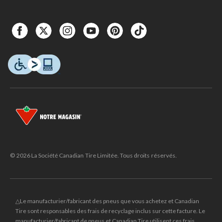
© 2026 La Société Canadian Tire Limitée. Tous droits réservés.
△Le manufacturier/fabricant des pneus que vous achetez et Canadian
Tire sont responsables des frais de recyclage inclus sur cette facture. Le
manufacturier/fabricant de pneus et Canadian Tire utilisent ces frais