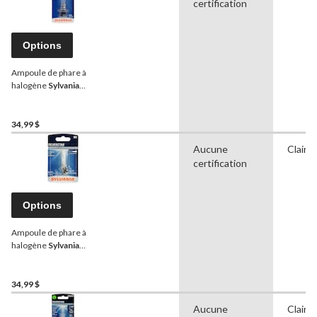
certification
Options
Ampoule de phare à
halogène
Sylvania
SilverStar 9005XS, lumière
plus blanche, paq. 1
34,99 $
Aucune
Clair
certification
Options
Ampoule de phare à
halogène
Sylvania
Silverstar H3, lumière plus
blanche, paq. 1
34,99 $
Aucune
Clair