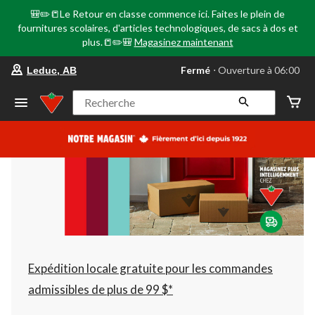
🎒✏️📒Le Retour en classe commence ici. Faites le plein de
fournitures scolaires, d'articles technologiques, de sacs à dos et
plus.📒✏️🎒
Magasinez maintenant
votre
Fermé
⋅ Ouverture à 06:00
Leduc, AB
magasin
préféré
est
Recherche
Leduc,
AB,
courament
Fermé,
Ouverture
à
à
06:00
cliquer
pour
changer
Expédition locale gratuite pour les commandes
admissibles de plus de 99 $*