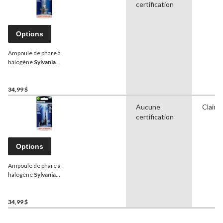
certification
Options
Ampoule de phare à
halogène
Sylvania
SilverStar 9006XS, lumière
plus blanche, paq. 1
34,99 $
Aucune
Clair
certification
Options
Ampoule de phare à
halogène
Sylvania
SilverStar 9006, lumière
plus blanche, paq. 1
34,99 $