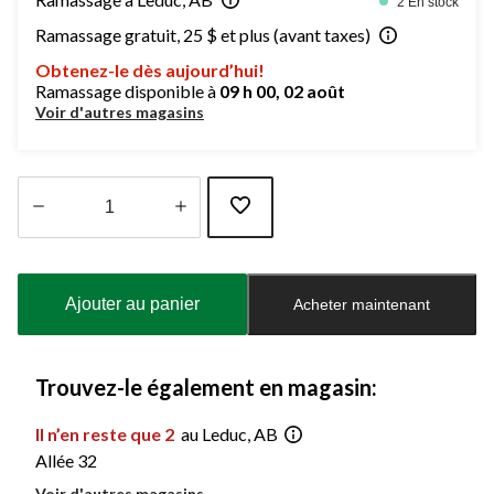
2 En stock
Ramassage gratuit, 25 $ et plus (avant taxes)
Obtenez-le dès aujourd’hui!
Ramassage disponible à
09 h 00, 02 août
Voir d'autres magasins
Quantité
mise
à
Ajouter au panier
Acheter maintenant
jour
à
1
Trouvez-le également en magasin:
Il n’en reste que 2
au Leduc, AB
Allée 32
Voir d'autres magasins