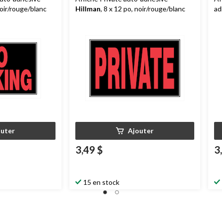
noir/rouge/blanc
Hillman
, 8 x 12 po, noir/rouge/blanc
ad
no
outer
Ajouter
3,49 $
3
15 en stock