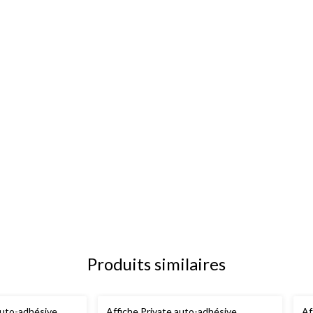
Produits similaires
auto-adhésive
Affiche Private auto-adhésive
Af