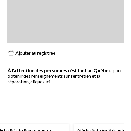
Ajouter au registree
À l'attention des personnes résidant au Québec
: pour
obtenir des renseignements sur l'entretien et la
réparation,
cliquez ici.
fiche Private Property auto-
Affiche Auto For Sale auto-a