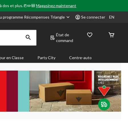
 à dos et plus.📒✏️🎒
Magasinez maintenant
u programme Récompenses Triangle
Se connecter
EN
État de
command
our en Classe
Party City
Centre-auto