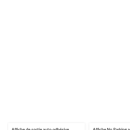
Affiche de sortie auto-adhésive
Affiche No Parking 