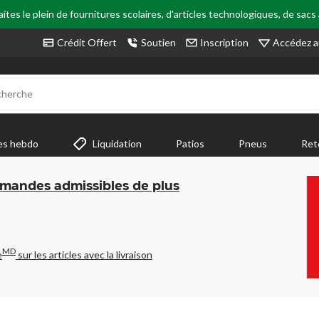
tes le plein de fournitures scolaires, d'articles technologiques, de sacs
Accédez a
Crédit Offert
Soutien
Inscription
cherche
es hebdo
Liquidation
Patios
Pneus
Ret
mmandes admissibles de plus
MD
e
sur les articles avec la livraison