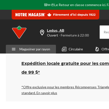
même
page.
🎒✏️📒Le Retour en classe commence ici. Fai
Leduc, AB
Re
votre
Ouvert
⋅ Fermeture à 22:00
magasin
préféré
est
Magasiner par rayon
Circulaire
Offr
Leduc,
AB,
courament
Ouvert,
Expédition locale gratuite pour les co
Fermeture
à
de 99 $*
à
22:00
cliquer
pour
*Offre exclusive pour les membres Récompenses Triangl
changer
standard.
En savoir plus