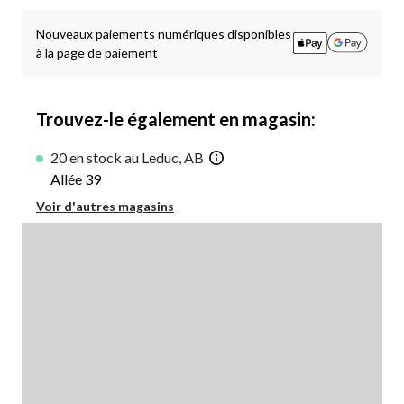
à
1
Nouveaux paiements numériques disponibles
à la page de paiement
Trouvez-le également en magasin:
20 en stock au Leduc, AB
Allée 39
Voir d'autres magasins