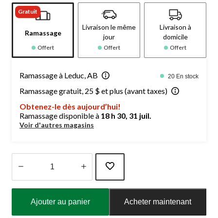
Gratuit
Livraison le même
Livraison à
Ramassage
jour
domicile
Offert
Offert
Offert
Ramassage à Leduc, AB
20 En stock
Ramassage gratuit, 25 $ et plus (avant taxes)
Obtenez-le dès aujourd’hui!
Ramassage disponible à
18 h 30, 31 juil.
Voir d'autres magasins
Quantité
mise
Ajouter au panier
Acheter maintenant
à
jour