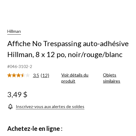
Hillman
Affiche No Trespassing auto-adhésive
Hillman, 8 x 12 po, noir/rouge/blanc
#046-3102-2
3.5
(12)
Voir détails du
Objets
Lire
produit
similaires
les
12
commentaires.
3,49 $
Lien
vers
la
Inscrivez-vous aux alertes de soldes
même
page.
Achetez-le en ligne :