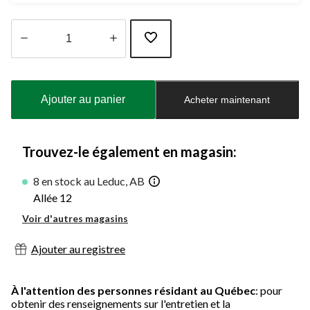
Quantité
mise
à
Ajouter au panier
Acheter maintenant
jour
à
1
Trouvez-le également en magasin:
8 en stock au Leduc, AB
Allée 12
Voir d'autres magasins
Ajouter au registree
À l'attention des personnes résidant au Québec
: pour
obtenir des renseignements sur l'entretien et la