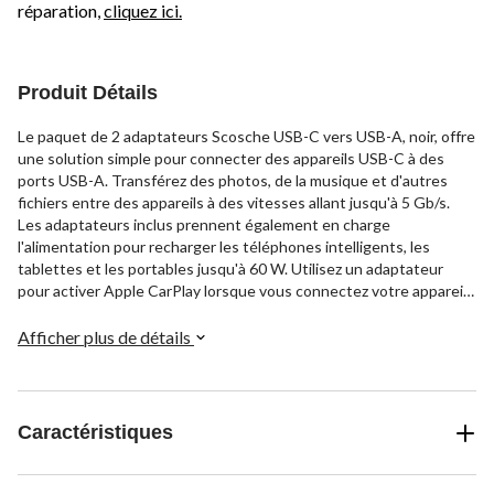
réparation,
cliquez ici.
Produit Détails
Le paquet de 2 adaptateurs Scosche USB-C vers USB-A, noir, offre
une solution simple pour connecter des appareils USB-C à des
ports USB-A. Transférez des photos, de la musique et d'autres
fichiers entre des appareils à des vitesses allant jusqu'à 5 Gb/s.
Les adaptateurs inclus prennent également en charge
l'alimentation pour recharger les téléphones intelligents, les
tablettes et les portables jusqu'à 60 W. Utilisez un adaptateur
pour activer Apple CarPlay lorsque vous connectez votre appareil
iOS à l'entrée USB-A de votre véhicule. Avec deux adaptateurs
inclus dans chaque trousse, vous pouvez même en garder un dans
Afficher plus de détails
votre boîte à gants pour une connectivité fluide.
Caractéristiques