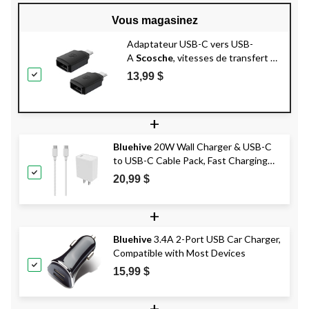
Vous magasinez
Adaptateur USB-C vers USB-
A
Scosche
, vitesses de transfert de
données rapides, compatible avec
13,99 $
AppleMD CarPlayMC, noir, paq. 2
+
Bluehive
20W Wall Charger & USB-C
to USB-C Cable Pack, Fast Charging
Compatibility, White
20,99 $
+
Bluehive
3.4A 2-Port USB Car Charger,
Compatible with Most Devices
15,99 $
+