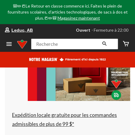
🎒✏️📒Le Retour en classe commence ici. Faites le plein de
fournitures scolaires, d'articles technologiques, de sacs à dos et
plus.📒✏️🎒
Magasinez maintenant
votre
Ouvert
⋅ Fermeture à 22:00
Leduc, AB
magasin
préféré
est
Recherche
Leduc,
AB,
courament
Ouvert,
Fermeture
à
à
22:00
cliquer
pour
changer
Expédition locale gratuite pour les commandes
admissibles de plus de 99 $*