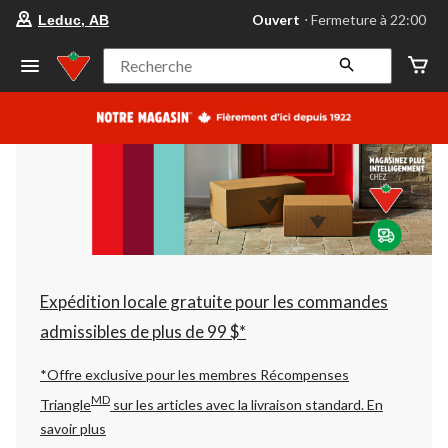
votre
Ouvert
⋅ Fermeture à 22:00
Leduc, AB
magasin
préféré
est
Recherche
Leduc,
AB,
courament
Ouvert,
Fermeture
à
à
22:00
cliquer
pour
changer
Expédition locale gratuite pour les commandes
admissibles de plus de 99 $*
*Offre exclusive pour les membres Récompenses
MD
Triangle
sur les articles avec la livraison standard.
En
savoir plus