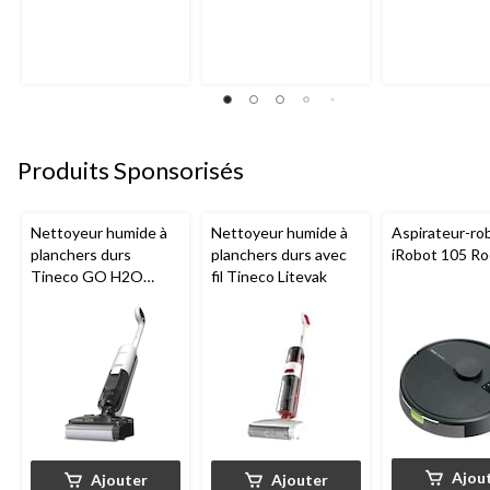
19
3
1
évaluations
évaluations
évaluation
Produits Sponsorisés
Nettoyeur humide à
Nettoyeur humide à
Aspirateur-ro
planchers durs
planchers durs avec
iRobot 105 R
Tineco GO H2O
fil Tineco Litevak
HammerHead
Ajou
Ajouter
Ajouter