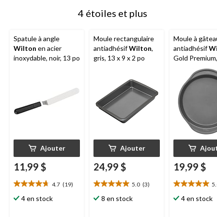
4 étoiles et plus
Spatule à angle
Moule rectangulaire
Moule à gâtea
Wilton
en acier
antiadhésif
Wilton
,
antiadhésif
Wi
inoxydable, noir, 13 po
gris, 13 x 9 x 2 po
Gold Premium, 
po
Ajouter
Ajouter
Ajou
11,99 $
24,99 $
19,99 $
4.7
(19)
5.0
(3)
5
4.7
5.0
5.0
étoile(s)
étoile(s)
étoile(s)
4 en stock
8 en stock
4 en stock
sur
sur
sur
5.
5.
5.