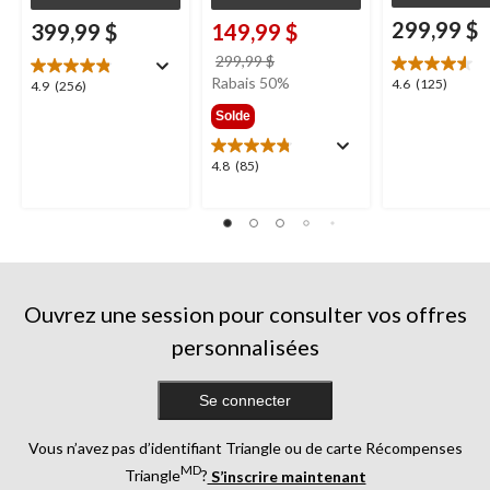
299,99 $
399,99 $
149,99 $
prix
299,99 $
était
Rabais 50%
4.6
4.6
(125)
4.9
4.9
(256)
299,99 $
étoile(s)
étoile(s)
Solde
sur
sur
5.
5.
4.8
4.8
(85)
125
256
étoile(s)
évaluations
évaluations
sur
5.
85
évaluations
Ouvrez une session pour consulter vos offres
personnalisées
Se connecter
Vous n’avez pas d’identifiant Triangle ou de carte Récompenses
MD
Triangle
?
S’inscrire maintenant