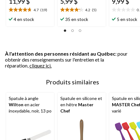
11,99 $
5,99 $
9,99 $
4.7
(19)
4.2
(5)
0
4.7
4.2
0.0
étoile(s)
étoile(s)
étoile(s)
4 en stock
35 en stock
5 en stock
sur
sur
sur
5.
5.
5.
19
5
évaluations
évaluations
À l'attention des personnes résidant au Québec
: pour
obtenir des renseignements sur l'entretien et la
réparation,
cliquez ici.
Produits similaires
Spatule à angle
Spatule en silicone et
Spatule en sil
Wilton
en acier
en hêtre
Master
MASTER Che
inoxydable, noir, 13 po
Chef
varié