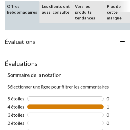
Offres
Les clients ont
Vers les
Plus de
hebdomadaires
aussi consulté
produits
cette
tendances
marque
Évaluations
Évaluations
Sommaire de la notation
Sélectionner une ligne pour filtrer les commentaires
5 étoiles
étoiles
0
0 commentai
4 étoiles
étoiles
1
1 commentai
3 étoiles
étoiles
0
0 commentai
2 étoiles
étoiles
0
0 commentai