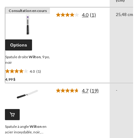
Consultation en cours
4.0
(1)
25,48 cm
Lire
1
commentaire.
Lien
vers
la
Options
même
page.
Spatule droite
Wilton
, 9 po,
noir
4.0
(1)
4.0
4,99 $
étoile(s)
sur
4.7
(19)
-
5.
Lire
les
1
19
évaluation
commentaires.
Lien
vers
la
Spatule à angle
Wilton
en
même
page.
acier inoxydable, noir,
13 po