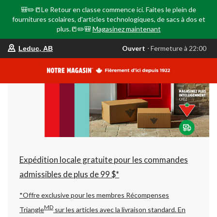
🎒✏️📒Le Retour en classe commence ici. Faites le plein de
fournitures scolaires, d'articles technologiques, de sacs à dos et
plus.📒✏️🎒
Magasinez maintenant
votre
Ouvert
⋅ Fermeture à 22:00
Leduc, AB
magasin
préféré
est
Leduc,
AB,
courament
Ouvert,
Fermeture
à
à
22:00
cliquer
pour
changer
Expédition locale gratuite pour les commandes
admissibles de plus de 99 $*
*Offre exclusive pour les membres Récompenses
MD
Triangle
sur les articles avec la livraison standard.
En