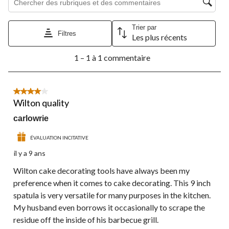
action
action
action
action
action
ouvrira
ouvrira
ouvrira
ouvrira
ouvrira
le
le
le
le
le
Trier par
formulaire
formulaire
formulaire
formulaire
formulaire
Filtres
Les plus récents
de
de
de
de
de
1
soumission.
soumission.
soumission.
soumission.
soumission.
1 – 1 à 1 commentaire
à
1
à
1
4 étoile(s) sur 5.
commentaire.
Wilton quality
carlowrie
ÉVALUATION INCITATIVE
il y a 9 ans
Wilton cake decorating tools have always been my
preference when it comes to cake decorating. This 9 inch
spatula is very versatile for many purposes in the kitchen.
My husband even borrows it occasionally to scrape the
residue off the inside of his barbecue grill.