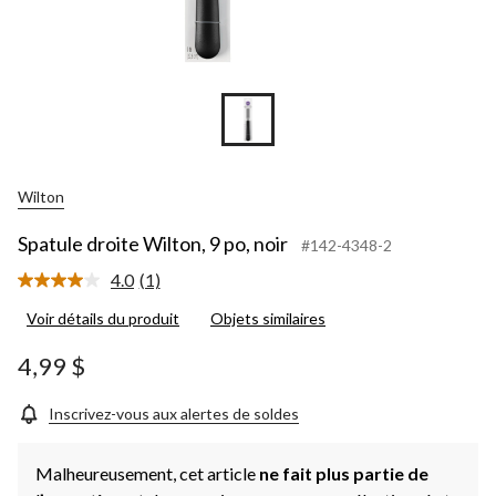
Wilton
Spatule droite Wilton, 9 po, noir
#142-4348-2
4.0
(1)
Lire
1
Voir détails du produit
Objets similaires
commentaire.
Lien
vers
4,99 $
la
même
page.
Inscrivez-vous aux alertes de soldes
Malheureusement, cet article
ne fait plus partie de