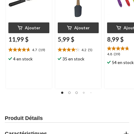
Ajouter
Ajouter
Ajou
11,99 $
5,99 $
8,99 $
4.7
(19)
4.2
(5)
4.7
4.2
4.8
4.8
(39)
étoile(s)
étoile(s)
4 en stock
35 en stock
étoile(s)
54 en stock
sur
sur
sur
5.
5.
5.
19
5
39
évaluations
évaluations
évaluations
Produit Détails
Caractéristiques