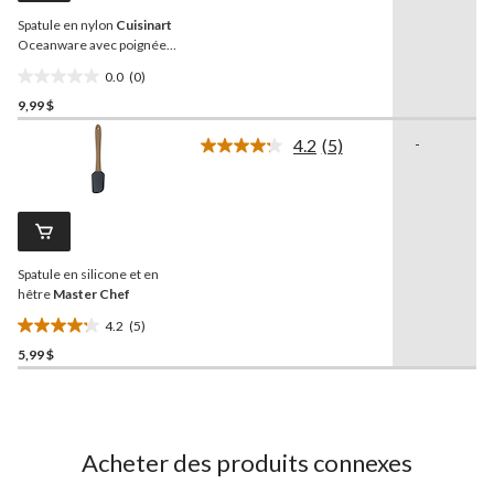
vers
Spatule en nylon
Cuisinart
la
même
Oceanware avec poignée
page.
antidérapante
0.0
(0)
0.0
9,99 $
étoile(s)
sur
4.2
(5)
-
5.
Lire
les
5
commentaires.
Lien
vers
la
Spatule en silicone et en
même
page.
hêtre
Master Chef
4.2
(5)
4.2
5,99 $
étoile(s)
sur
5.
5
évaluations
Acheter des produits connexes