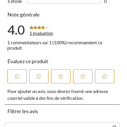
1 étoile
étoiles
0
0 commentai
Note générale
4.0
1 évaluation
1 commentateurs sur 1 (100%) recommandent ce
produit
Évaluez ce produit
Sélectionnez
Sélectionnez
Sélectionnez
Sélectionnez
Sélectionnez
Pour ajouter un avis, vous devrez fournir une adresse
pour
pour
pour
pour
pour
évaluer
évaluer
évaluer
évaluer
évaluer
courriel valide à des fins de vérification.
l'article
l'article
l'article
l'article
l'article
à
à
à
à
à
Filtrer les avis
1
2
3
4
5
étoile.
étoiles.
étoiles.
étoiles.
étoiles.
Cette
Cette
Cette
Cette
Cette
Zone de recherche de sujet et d'avis