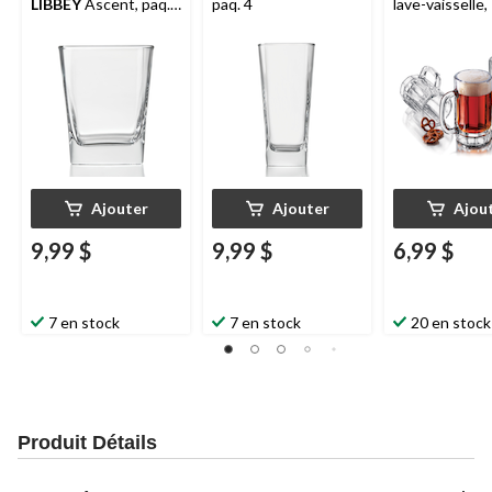
LIBBEY
Ascent, paq.
paq. 4
lave-vaisselle,
4
Ajouter
Ajouter
Ajou
9,99 $
9,99 $
6,99 $
7 en stock
7 en stock
20 en stock
Produit Détails