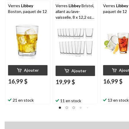
Verres
Libbey
Verres
Libbey
Bristol,
Verres
Libbey
Boston, paquet de 12
allant au lave-
paquet de 12
vaisselle, 8 x 12,2 oz
et 8 x 14,4 oz, paq. 16
Ajouter
Ajou
Ajouter
16,99 $
16,99 $
19,99 $
21 en stock
13 en stock
11 en stock