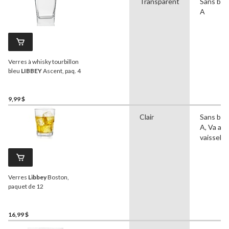
Transparent
Sans bis
A
Verres à whisky tourbillon
bleu
LIBBEY
Ascent, paq. 4
9,99 $
Clair
Sans bis
A, Va au 
vaisselle
Verres
Libbey
Boston,
paquet de 12
16,99 $