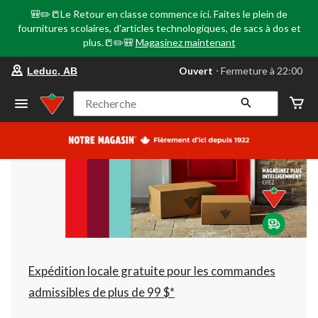
🎒✏️📒Le Retour en classe commence ici. Faites le plein de
fournitures scolaires, d'articles technologiques, de sacs à dos et
plus.📒✏️🎒
Magasinez maintenant
votre
Ouvert
⋅ Fermeture à 22:00
Leduc, AB
magasin
préféré
est
Recherche
Leduc,
AB,
courament
Ouvert,
Fermeture
à
à
22:00
cliquer
pour
changer
Expédition locale gratuite pour les commandes
admissibles de plus de 99 $*