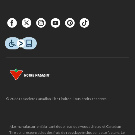
© 2026 La Société Canadian Tire Limitée. Tous droits réservés.
△Le manufacturier/fabricant des pneus que vous achetez et Canadian
Tire sont responsables des frais de recyclage inclus sur cette facture. Le