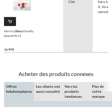
Clair
Sans bis
A, Va au 
vaisselle
Verres
Libbey
Panello,
paquet de 12
16,99 $
Acheter des produits connexes
Offres
Les clients ont
Vers les
Plus de
hebdomadaires
aussi consulté
produits
cette
tendances
marque