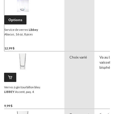
Options
Service de verres
Libbey
Abacus, 16 oz, 8 pces
12,99 $
Choix varié
Va au lav
vaisselle
bisphéno
Verres à gin tourbillon bleu
LIBBEY
Ascent, paq. 4
9,99 $