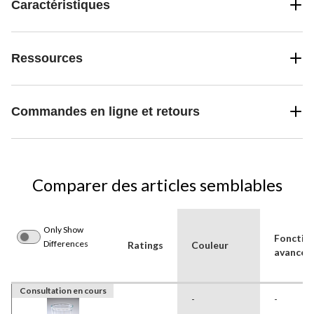
Caractéristiques
Ressources
Commandes en ligne et retours
Comparer des articles semblables
Only Show
Fonction
Differences
Ratings
Couleur
avancée
Consultation en cours
-
-