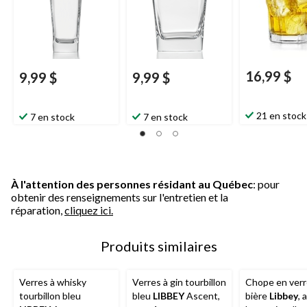
16,99 $
9,99 $
9,99 $
21 en stock
7 en stock
7 en stock
À l'attention des personnes résidant au Québec
: pour
obtenir des renseignements sur l'entretien et la
réparation,
cliquez ici.
Produits similaires
Verres à whisky
Verres à gin tourbillon
Chope en verr
tourbillon bleu
bleu
LIBBEY
Ascent,
bière
Libbey
, 