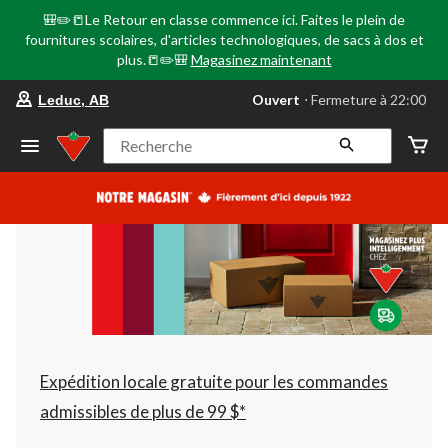
🎒✏️📒Le Retour en classe commence ici. Faites le plein de
fournitures scolaires, d'articles technologiques, de sacs à dos et
plus.📒✏️🎒
Magasinez maintenant
votre
Ouvert
⋅ Fermeture à 22:00
Leduc, AB
magasin
préféré
est
Recherche
Leduc,
AB,
courament
Ouvert,
Fermeture
à
à
22:00
cliquer
pour
changer
Expédition locale gratuite pour les commandes
admissibles de plus de 99 $*