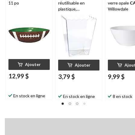
11 po
réutilisable en
verre opale
C
plastique,
Willowdale
transparent, 90 oz,
pour fête
d'anniversaire/fête
prénatale/mariage
Ajouter
Ajouter
Ajou
12,99 $
3,79 $
9,99 $
En stock en ligne
En stock en ligne
8 en stock