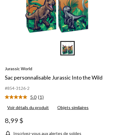
Jurassic World
Sac personnalisable Jurassic Into the Wild
#854-3126-2
5.0
(1)
Lire
1
Voir détails du produit
Objets similaires
commentaire.
Lien
vers
8,99 $
la
même
page.
Inscrivez-vous aux alertes de soldes