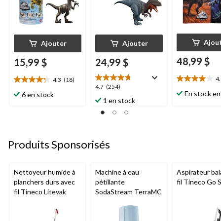
Ajou
Ajouter
Ajouter
48,99 $
15,99 $
24,99 $
4
4.3
(18)
4.0
4.3
4.7
4.7
(254)
étoile(s)
étoile(s)
En stock en
6 en stock
étoile(s)
1 en stock
sur
sur
sur
5.
5.
5.
1
18
254
évaluation
évaluations
évaluations
Produits Sponsorisés
Nettoyeur humide à
Machine à eau
Aspirateur bal
planchers durs avec
pétillante
fil Tineco Go S
fil Tineco Litevak
SodaStream TerraMC