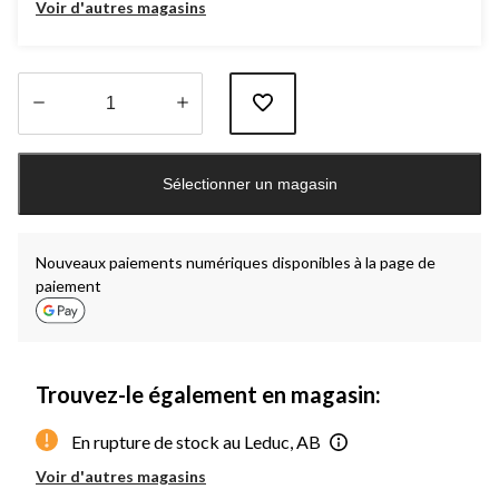
Voir d'autres magasins
Quantité
mise
Sélectionner un magasin
à
jour
à
1
Nouveaux paiements numériques disponibles à la page de
paiement
Trouvez-le également en magasin:
En rupture de stock au Leduc, AB
Voir d'autres magasins