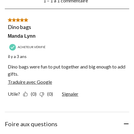
1 – 1 à 1 commentaire
à
1
à
1
5 étoile(s) sur 5.
commentaire.
Dino bags
Manda Lynn
ACHETEUR VÉRIFIÉ
il y a 3 ans
Dino bags were fun to put together and big enough to add
gifts.
Traduire avec Google
Utile?
(0)
(0)
Signaler
Foire aux questions