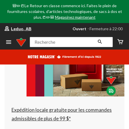
🎒✏️📒Le Retour en classe commence ici. Faites le plein de
fournitures scolaires, d'articles technologiques, de sacs à dos et
plus.📒✏️🎒
Magasinez maintenant
votre
Ouvert
⋅ Fermeture à 22:00
Leduc, AB
magasin
préféré
est
Recherche
Leduc,
AB,
courament
Ouvert,
Fermeture
à
à
22:00
cliquer
pour
changer
Expédition locale gratuite pour les commandes
admissibles de plus de 99 $*