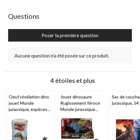
Aucune question n'a été posée sur ce produit.
Questions
Poser la première question
Aucune question n'a été posée sur ce produit.
4 étoiles et plus
Oeuf révélation dino
Jouet dinosaure
Sac de coucha
jouet Monde
Rugissement féroce
jurassique, 54
jurassique, espèces
Monde jurassique
variées
avec son de
rugissement et
action d'attaque,
choix varié