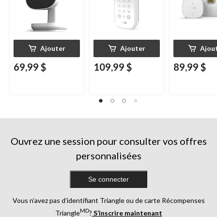
Ajouter
Ajouter
Ajou
69,99 $
109,99 $
89,99 $
Ouvrez une session pour consulter vos offres
personnalisées
Se connecter
Vous n’avez pas d’identifiant Triangle ou de carte Récompenses
MD
Triangle
?
S’inscrire maintenant