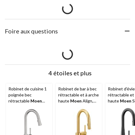
Foire aux questions
4 étoiles et plus
Robinet de cuisine 1
Robinet de bar à bec
Robinet d'évie
poignée bec
rétractable et à arche
rétractable et
rétractable
Moen
haute
Moen
Align,
haute
Moen
S
Adler, acier
poignée simple et
poignée simple
inoxydable Spot
douchette, or brossé
mat
Resist