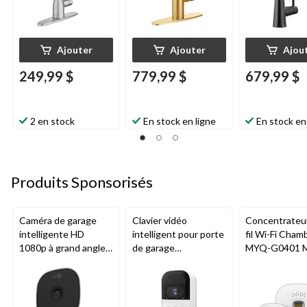
Ajouter
Ajouter
Ajou
249,99 $
779,99 $
679,99 $
2 en stock
En stock en ligne
En stock en
Produits Sponsorisés
Caméra de garage
Clavier vidéo
Concentrateu
intelligente HD
intelligent pour porte
fil Wi-Fi Cham
1080p à grand angle
de garage
MYQ-G0401 
Chamberlain, vision
Chamberlain, vision
pour porte de
nocturne, résistante
nocturne, résistant
aux intempéries
aux intempéries,
blanc