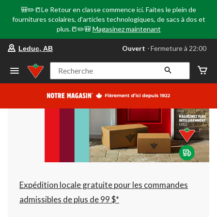
🎒✏️📒Le Retour en classe commence ici. Faites le plein de
fournitures scolaires, d'articles technologiques, de sacs à dos et
plus.📒✏️🎒
Magasinez maintenant
votre
Ouvert
⋅ Fermeture à 22:00
Leduc, AB
magasin
préféré
est
Recherche
Leduc,
AB,
courament
Ouvert,
Fermeture
à
à
22:00
cliquer
pour
changer
Expédition locale gratuite pour les commandes
admissibles de plus de 99 $*