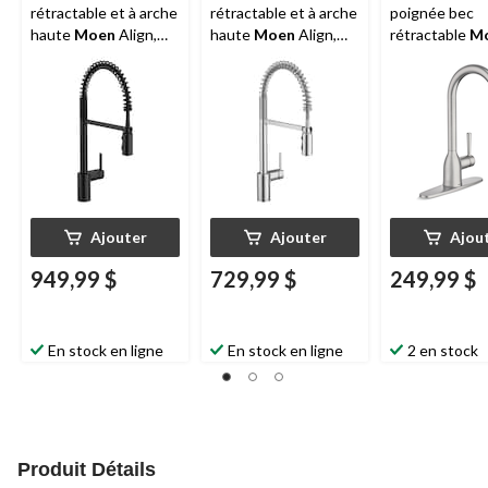
rétractable et à arche
rétractable et à arche
poignée bec
haute
Moen
Align,
haute
Moen
Align,
rétractable
M
poignée simple et
poignée simple et
Adler, acier
douchette, noir mat
douchette, chrome
inoxydable Sp
Resist
Ajouter
Ajouter
Ajou
949,99 $
729,99 $
249,99 $
En stock en ligne
En stock en ligne
2 en stock
Produit Détails