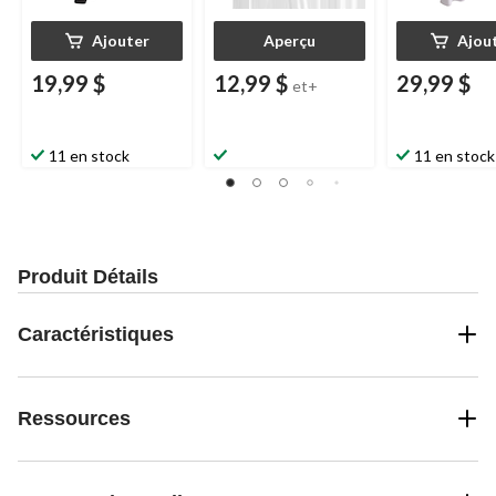
Ajouter
Aperçu
Ajou
19,99 $
12,99 $
29,99 $
et+
11 en stock
11 en stock
Produit Détails
Caractéristiques
Ressources