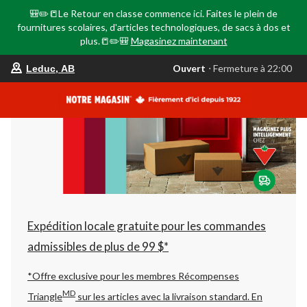
🎒✏️📒Le Retour en classe commence ici. Faites le plein de
fournitures scolaires, d'articles technologiques, de sacs à dos et
plus.📒✏️🎒
Magasinez maintenant
votre
Ouvert
⋅ Fermeture à 22:00
Leduc, AB
magasin
préféré
est
Leduc,
AB,
courament
Ouvert,
Fermeture
à
à
22:00
cliquer
pour
changer
Expédition locale gratuite pour les commandes
admissibles de plus de 99 $*
*Offre exclusive pour les membres Récompenses
MD
Triangle
sur les articles avec la livraison standard.
En