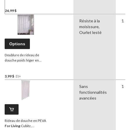
26,99 $
Résiste à la
1
moisissure,
Ourlet lesté
Options
Doublure de rideau de
douche poids léger en
PEVA
For Living
, 70 x 72 po
3,99 $
Et+
Sans
1
fonctionnalités
avancées
Rideau de douche en PEVA
For Living
Cubitz,