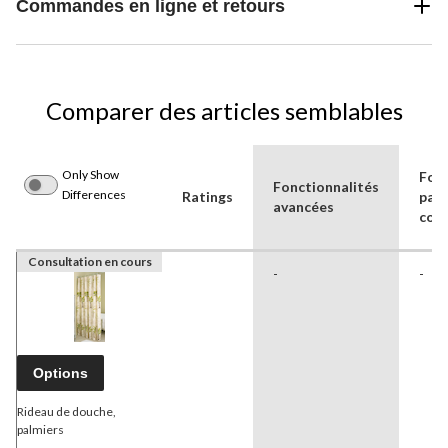
Commandes en ligne et retours
Comparer des articles semblables
Only Show
For
Fonctionnalités
Differences
Ratings
paq
avancées
con
Consultation en cours
-
-
Options
Rideau de douche,
palmiers