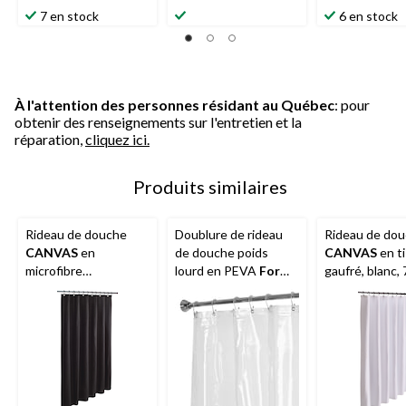
7 en stock
6 en stock
À l'attention des personnes résidant au Québec
: pour
obtenir des renseignements sur l'entretien et la
réparation,
cliquez ici.
Produits similaires
Rideau de douche
Doublure de rideau
Rideau de do
CANVAS
en
de douche poids
CANVAS
en t
microfibre
lourd en PEVA
For
gaufré, blanc,
imperméable, noir, 70
Living
, 70 x 72 po
po
x 72 po