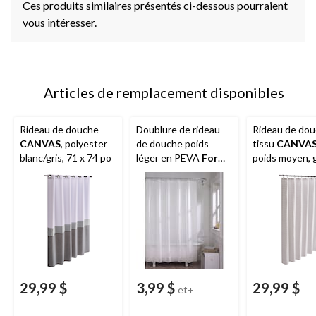
Ces produits similaires présentés ci-dessous pourraient
vous intéresser.
Articles de remplacement disponibles
Rideau de douche
Doublure de rideau
Rideau de dou
CANVAS
, polyester
de douche poids
tissu
CANVA
blanc/gris, 71 x 74 po
léger en PEVA
For
poids moyen, g
Living
, 70 x 72 po
72x72 po
29,99 $
3,99 $
29,99 $
et+