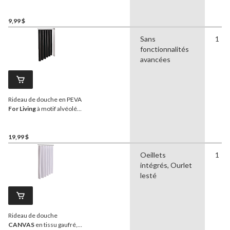
transparent, 70 x 72 po
9,99 $
Sans
1
fonctionnalités
avancées
Rideau de douche en PEVA
For Living
à motif alvéolé
texturé, noir, 70 x 72 po
19,99 $
Oeillets
1
intégrés, Ourlet
lesté
Rideau de douche
CANVAS
en tissu gaufré,