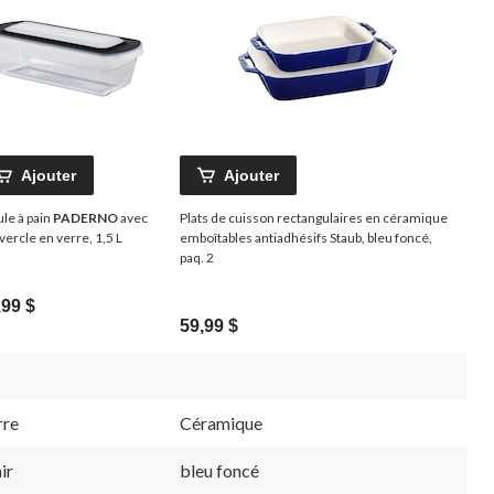
Ajouter
Ajouter
le à pain
PADERNO
avec
Plats de cuisson rectangulaires en céramique
vercle en verre, 1,5 L
emboîtables antiadhésifs Staub, bleu foncé,
paq. 2
,99 $
59,99 $
rre
Céramique
ir
bleu foncé