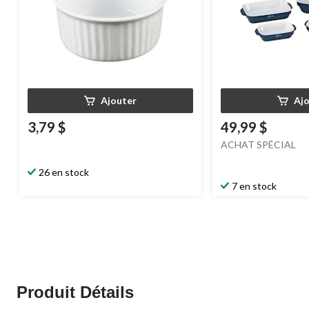
Ajouter
Aj
3,79 $
49,99 $
ACHAT SPÉCIAL
26 en stock
7 en stock
Produit Détails