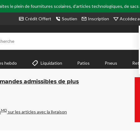
tes le plein de fournitures scolaires, d'articles technologiques, de sacs
Accédez a
Crédit Offert
Soutien
Inscription
cherche
es hebdo
Liquidation
Patios
Pneus
Ret
mmandes admissibles de plus
MD
e
sur les articles avec la livraison