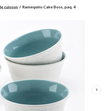
Ramequins
de cuisson
Ramequins Cake Boss, paq. 4
Cake
Boss,
paq.
4