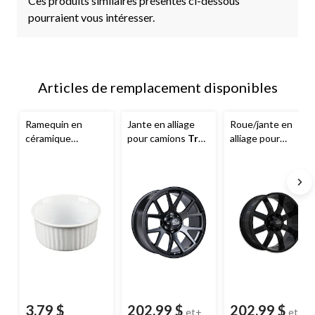
Ces produits similaires présentés ci-dessous
pourraient vous intéresser.
Articles de remplacement disponibles
Ramequin en
Jante en alliage
Roue/jante en
céramique
pour camions
Trail
alliage pour
MASTER chef
,
Boss
Rebel, noir
camions
Trail
blanc, 4,92 x
satiné
Boss
Shadow, noir
2,36 po
lustré
3,79 $
202,99 $
202,99 $
et+
et+