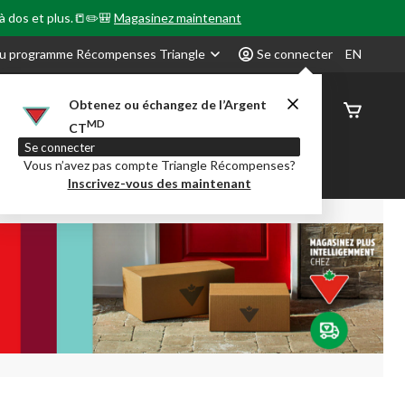
 à dos et plus.📒✏️🎒
Magasinez maintenant
u programme Récompenses Triangle
Se connecter
EN
Obtenez ou échangez de l’Argent
État de
MD
CT
command
Se connecter
Vous n’avez pas compte Triangle Récompenses?
our en Classe
Party City
Centre-auto
Inscrivez-vous des maintenant