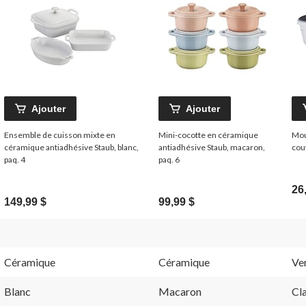
Ajouter
Ajouter
Ensemble de cuisson mixte en
Mini-cocotte en céramique
Mou
céramique antiadhésive Staub, blanc,
antiadhésive Staub, macaron,
cou
paq. 4
paq. 6
26
149,99 $
99,99 $
Céramique
Céramique
Ve
Blanc
Macaron
Cla