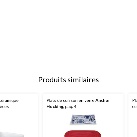
Produits similaires
 céramique
Plats de cuisson en verre
Anchor
Pl
pièces
Hocking
, paq. 4
co