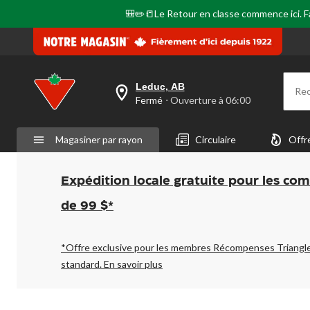
🎒✏️📒Le Retour en classe commence ici. Fai
Leduc, AB
Re
votre
Fermé
⋅ Ouverture à 06:00
magasin
préféré
est
Magasiner par rayon
Circulaire
Offr
Leduc,
AB,
courament
Fermé,
Expédition locale gratuite pour les co
Ouverture
à
de 99 $*
à
06:00
cliquer
pour
*Offre exclusive pour les membres Récompenses Triangl
changer
standard.
En savoir plus