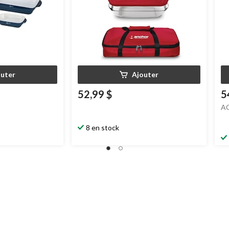
outer
Ajouter
52,99 $
5
A
8 en stock