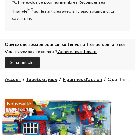
*Offre exclusive pour les membres Récompenses
MD
Triangle
sur les articles avec la livraison standard.
En
savoir plus
Ouvrez une session pour consulter vos offres personnalisées
Vous n’avez pas de compte?
Adhérez maintenant
Se connecter
Quartier
Accueil
Jouets et jeux
Figurines d'action
Quartier gén
général
Spider-
Man
avec
hélicoptère