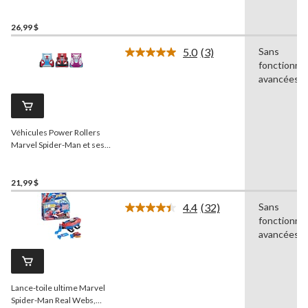
pour enfants de 4 ans et
plus
26,99 $
5.0
(3)
Sans
Lire
fonctionnal
les
3
avancées
commentaires.
Lien
vers
la
Véhicules Power Rollers
même
page.
Marvel Spider-Man et ses
amis extraordinaires, 6 po
21,99 $
4.4
(32)
Sans
Lire
fonctionnal
les
32
avancées
commentaires.
Lien
vers
la
Lance-toile ultime Marvel
même
page.
Spider-Man Real Webs,