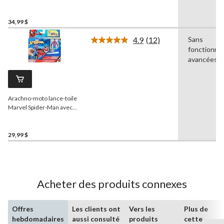
foudroyeur 2-en-1, jouet
de jeu de rôle
34,99 $
4.9
(12)
Sans
Lire
fonctionnal
les
12
avancées
commentaires.
Lien
vers
la
Arachno-moto lance-toile
même
page.
Marvel Spider-Man avec
figurine articulée de 4 po et
2 projectiles de toile
29,99 $
Acheter des produits connexes
Offres
Les clients ont
Vers les
Plus de
hebdomadaires
aussi consulté
produits
cette