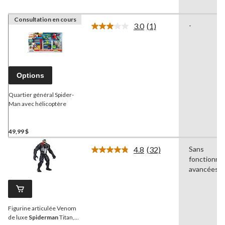
Consultation en cours
3.0
(1)
-
Lire
1
commentaire.
Lien
vers
la
Options
même
page.
Quartier général Spider-
Man avec hélicoptère
49,99 $
4.8
(32)
Sans
Lire
fonctionnal
les
32
avancées
commentaires.
Lien
vers
la
Figurine articulée Venom
même
page.
de luxe
Spiderman
Titan,