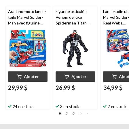
Arachno-moto lance-
Figurine articulée
Lance-toile ul
toile Marvel Spider-
Venom de luxe
Marvel Spider
Man avec figurine
Spiderman
Titan,
Real Webs,
articulée de 4 po et 2
pour enfants de 4 ans
foudroyeur 2-
projectiles de toile
et plus
jouet de jeu de
Ajouter
Ajouter
Ajou
29,99 $
26,99 $
34,99 $
24 en stock
3 en stock
7 en stock