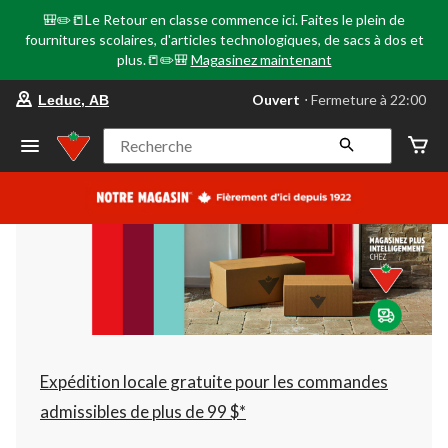
🎒✏️📒Le Retour en classe commence ici. Faites le plein de
fournitures scolaires, d'articles technologiques, de sacs à dos et
plus.📒✏️🎒
Magasinez maintenant
votre
Ouvert
⋅ Fermeture à 22:00
Leduc, AB
magasin
préféré
est
Recherche
Leduc,
AB,
courament
Ouvert,
Fermeture
à
à
22:00
cliquer
pour
changer
Expédition locale gratuite pour les commandes
admissibles de plus de 99 $*