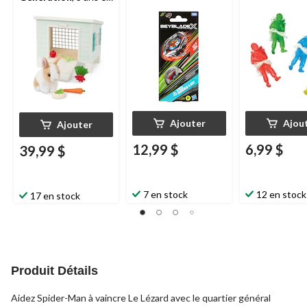
plus
Ajouter
Ajou
Ajouter
12,99 $
6,99 $
39,99 $
7 en stock
12 en stock
17 en stock
Produit Détails
Aidez Spider-Man à vaincre Le Lézard avec le quartier général