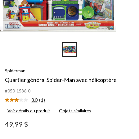
Spiderman
Quartier général Spider-Man avec hélicoptère
#050-1586-0
3.0
(1)
Lire
1
Voir détails du produit
Objets similaires
commentaire.
Lien
vers
49,99 $
la
même
page.