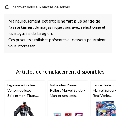
Inscrivez-vous aux alertes de soldes
Malheureusement, cet article
ne fait plus partie de
l
’assortiment
du magasin que vous avez sélectionné et
les magasins de la région.
Ces produits similaires présentés ci-dessous pourraient
vous intéresser.
Articles de remplacement disponibles
Figurine articulée
Véhicules Power
Lance-toile ul
Venom de luxe
Rollers Marvel Spider-
Marvel Spider
Spiderman
Titan,
Man et ses amis
Real Webs,
pour enfants de 4 ans
extraordinaires, 6 po
foudroyeur 2-
et plus
jouet de jeu de