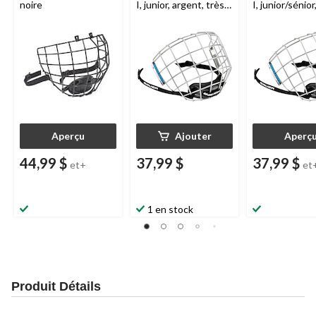
noire
I, junior, argent, très
I, junior/sénior
petit
argent, choix 
tailles
Aperçu
Ajouter
Aperç
44,99 $
37,99 $
37,99 $
et+
et
1 en stock
Produit Détails