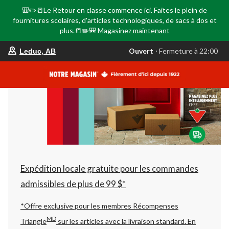
🎒✏️📒Le Retour en classe commence ici. Faites le plein de
fournitures scolaires, d'articles technologiques, de sacs à dos et
plus.📒✏️🎒
Magasinez maintenant
votre
Ouvert
⋅ Fermeture à 22:00
Leduc, AB
magasin
préféré
est
Leduc,
AB,
courament
Ouvert,
Fermeture
à
à
22:00
cliquer
pour
changer
Expédition locale gratuite pour les commandes
admissibles de plus de 99 $*
*Offre exclusive pour les membres Récompenses
MD
Triangle
sur les articles avec la livraison standard.
En