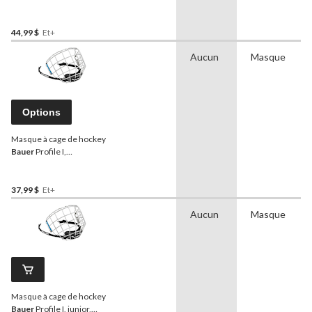
44,99 $
Et+
Aucun
Masque
Options
Masque à cage de hockey
Bauer
Profile I,
junior/sénior, argent, choix
de tailles
37,99 $
Et+
Aucun
Masque
Masque à cage de hockey
Bauer
Profile I, junior,