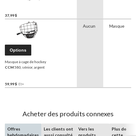
argent, très petit
37,99 $
Aucun
Masque
Options
Masque à cage de hockey
CCM
580, sénior, argent
59,99 $
Et+
Acheter des produits connexes
Offres
Les clients ont
Vers les
Plus de
hebdomadaires
aussi consulté
produits
cette