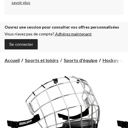
savoir plus
Ouvrez une session pour consulter vos offres personnalisées
Vous n’avez pas de compte?
Adhérez maintenant
Se connecter
Accueil
Sports et loisirs
Sports d'équipe
Hockey
É