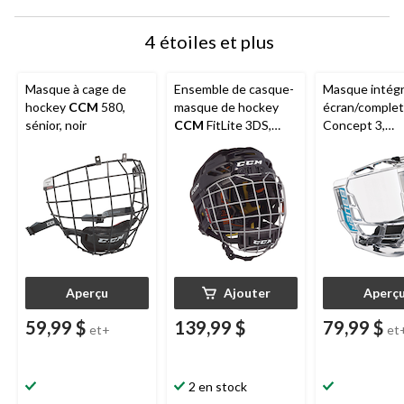
4 étoiles et plus
Masque à cage de
Ensemble de casque-
Masque intégr
hockey
CCM
580,
masque de hockey
écran/comple
sénior, noir
CCM
FitLite 3DS,
Concept 3,
intermédiaire, noir
transparent, 
protection en
polycarbonate
résistant aux 
Aperçu
Ajouter
Aperç
59,99 $
139,99 $
79,99 $
et+
et
2 en stock