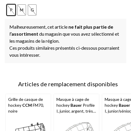
P
M
G
Malheureusement, cet article
ne fait plus partie de
l
’assortiment
du magasin que vous avez sélectionné et
les magasins de la région.
Ces produits similaires présentés ci-dessous pourraient
vous intéresser.
Articles de remplacement disponibles
Grille de casque de
Masque à cage de
Masque à cag
hockey
CCM
FM70,
hockey
Bauer
Profile
hockey
Bauer
noire
I, junior, argent, très
I, junior/sénior
petit
argent, choix 
tailles