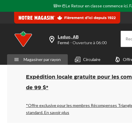
🎒✏️📒Le Retour en classe commence ici. Fai
Leduc, AB
Re
votre
Fermé
⋅ Ouverture à 06:00
magasin
préféré
est
Magasiner par rayon
Circulaire
Offr
Leduc,
AB,
courament
Fermé,
Expédition locale gratuite pour les co
Ouverture
à
de 99 $*
à
06:00
cliquer
pour
*Offre exclusive pour les membres Récompenses Triangl
changer
standard.
En savoir plus