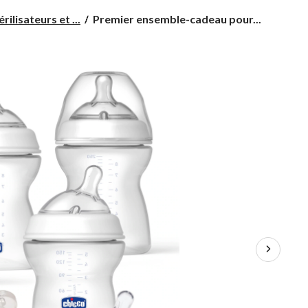
Premier
rilisateurs et ...
Premier ensemble-cadeau pour...
ensemble-
cadeau
pour
bébé
NaturalFit