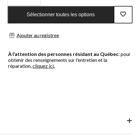
Quantité
mise
Sélectionner toutes les options
à
jour
à
Ajouter au registree
1
À l'attention des personnes résidant au Québec
: pour
obtenir des renseignements sur l'entretien et la
réparation,
cliquez ici.