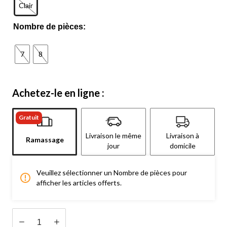
Clair
Nombre de pièces:
7
8
Achetez-le en ligne :
Gratuit
Livraison le même
Livraison à
Ramassage
jour
domicile
Veuillez sélectionner un Nombre de pièces pour
afficher les articles offerts.