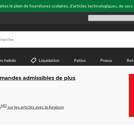
tes le plein de fournitures scolaires, d'articles technologiques, de sacs
cherche
es hebdo
Liquidation
Patios
Pneus
Ret
mmandes admissibles de plus
MD
e
sur les articles avec la livraison