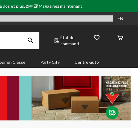
 à dos et plus.📒✏️🎒
Magasinez maintenant
EN
État de
command
our en Classe
Party City
Centre-auto