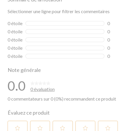
Sélectionner une ligne pour filtrer les commentaires
0 étoile
étoiles
0
0 commentai
0 étoile
étoiles
0
0 commentai
0 étoile
étoiles
0
0 commentai
0 étoile
étoiles
0
0 commentai
0 étoile
étoiles
0
0 commentai
Note générale
0.0
0 évaluation
0 commentateurs sur 0 (0%) recommandent ce produit
Évaluez ce produit