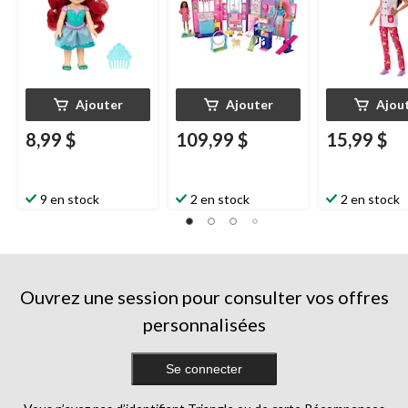
Ajouter
Ajouter
Ajou
8,99 $
109,99 $
15,99 $
9 en stock
2 en stock
2 en stock
Ouvrez une session pour consulter vos offres
personnalisées
Se connecter