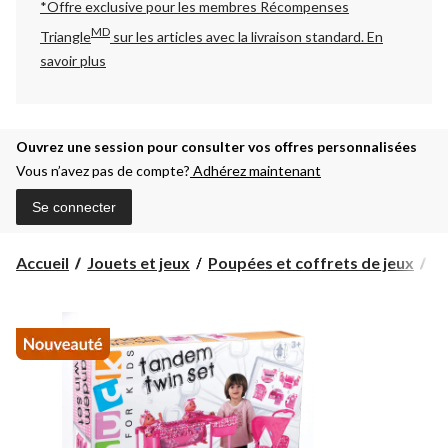
*Offre exclusive pour les membres Récompenses
MD
Triangle
sur les articles avec la livraison standard.
En
savoir plus
Ouvrez une session pour consulter vos offres personnalisées
Vous n’avez pas de compte?
Adhérez maintenant
Se connecter
Po
Accueil
Jouets et jeux
Poupées et coffrets de jeux
Po
ju
Pi
He