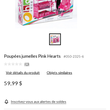
Poupées jumelles Pink Hearts
#050-2325-6
(0)
Aucune
cote
Voir détails du produit
Objets similaires
pour
ce
produit.
59,99 $
Lien
vers
la
même
page.
Inscrivez-vous aux alertes de soldes