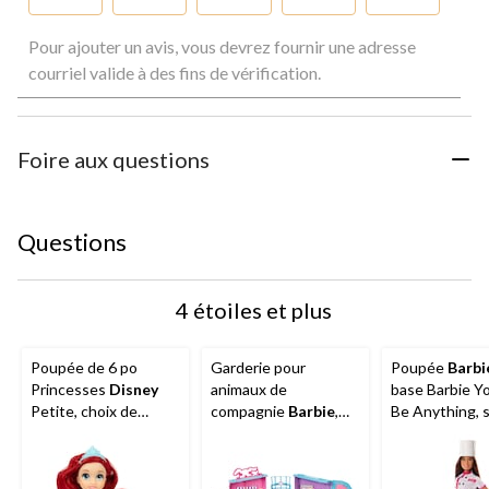
Sélectionnez
Sélectionnez
Sélectionnez
Sélectionnez
Sélectionnez
Pour ajouter un avis, vous devrez fournir une adresse
pour
pour
pour
pour
pour
évaluer
évaluer
évaluer
évaluer
évaluer
courriel valide à des fins de vérification.
l'article
l'article
l'article
l'article
l'article
à
à
à
à
à
1
2
3
4
5
étoile.
étoiles.
étoiles.
étoiles.
étoiles.
Foire aux questions
Cette
Cette
Cette
Cette
Cette
action
action
action
action
action
ouvrira
ouvrira
ouvrira
ouvrira
ouvrira
le
le
le
le
le
Questions
formulaire
formulaire
formulaire
formulaire
formulaire
de
de
de
de
de
soumission.
soumission.
soumission.
soumission.
soumission.
4 étoiles et plus
Poupée de 6 po
Garderie pour
Poupée
Barbi
Princesses
Disney
animaux de
base Barbie Y
Petite, choix de
compagnie
Barbie
,
Be Anything, s
styles, 3 ans et plus
plus de 30
carrière, choix 
accessoires, 3 ans et
ans et plus
plus