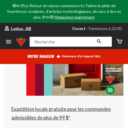
🎒✏️📒Le Retour en classe commence ici. Faites le plein de
fournitures scolaires, d'articles technologiques, de sacs à dos et
plus.📒✏️🎒
Magasinez maintenant
votre
Ouvert
⋅ Fermeture à 22:00
Leduc, AB
magasin
préféré
est
Recherche
Leduc,
AB,
courament
Ouvert,
Fermeture
à
à
22:00
cliquer
pour
changer
Expédition locale gratuite pour les commandes
admissibles de plus de 99 $*