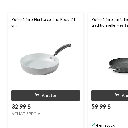
Poêle à frire
Heritage
The Rock, 24
Poêle à frire antiadh
cm
traditionnelle
Herit
allant au lave-vaissell
13 po
Ajouter
Aj
32,99 $
59,99 $
ACHAT SPÉCIAL
4 en stock