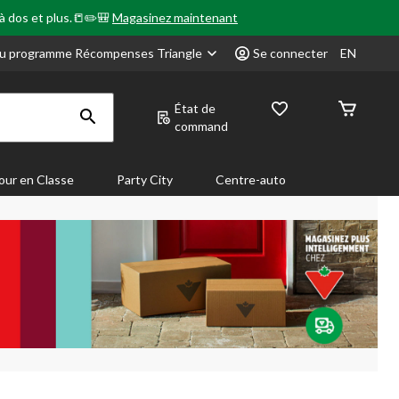
 à dos et plus.📒✏️🎒
Magasinez maintenant
u programme Récompenses Triangle
Se connecter
EN
État de
command
our en Classe
Party City
Centre-auto