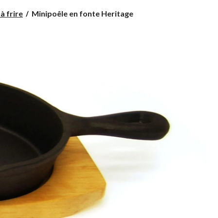
Minipoêle
à frire
Minipoêle en fonte Heritage
en
fonte
Heritage