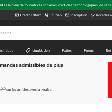
tes le plein de fournitures scolaires, d'articles technologiques, de sacs
Accédez a
Crédit Offert
Soutien
Inscription
cherche
es hebdo
Liquidation
Patios
Pneus
Ret
mmandes admissibles de plus
MD
e
sur les articles avec la livraison