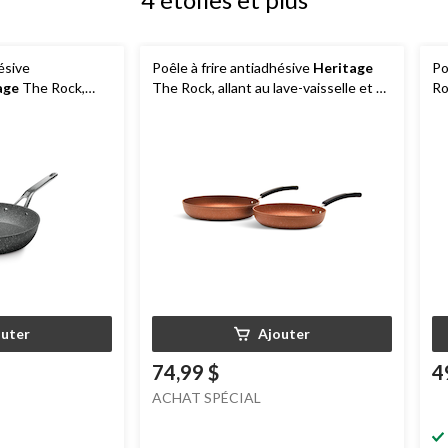
ésive
Poêle à frire antiadhésive
Heritage
Po
age
The Rock,
The Rock, allant au lave-vaisselle et au
Ro
e et au four, noir,
four, en cuivre, 9,4 po et 11 po, paq. 2
cu
outer
Ajouter
74,99 $
4
ACHAT SPÉCIAL