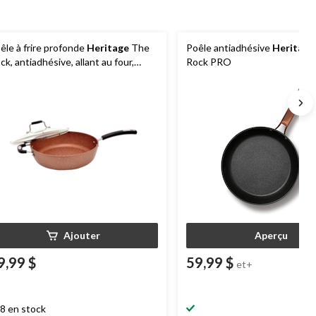
êle à frire profonde
Heritage
The
Poêle antiadhésive
Heritage
ck, antiadhésive, allant au four,
Rock PRO
ivre, 28 cm
Ajouter
Aperçu
9,99 $
59,99 $
et+
8 en stock