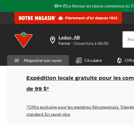
🎒✏️📒Le Retour en classe commence ici. Fai
Leduc, AB
Re
votre
Fermé
⋅ Ouverture à 06:00
magasin
préféré
est
Magasiner par rayon
Circulaire
Offr
Leduc,
AB,
courament
Fermé,
Expédition locale gratuite pour les co
Ouverture
à
de 99 $*
à
06:00
cliquer
pour
*Offre exclusive pour les membres Récompenses Triangl
changer
standard.
En savoir plus