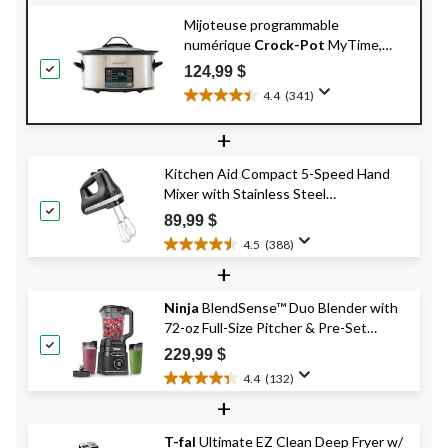
Mijoteuse programmable
numérique
Crock-Pot
MyTime,
acier inoxydable, 6 pintes, 5,7 L
124,99 $
4.4
(341)
4.4
étoile(s)
+
sur
5.
Kitchen Aid Compact 5-Speed Hand
341
Mixer with Stainless Steel
évaluations
Accessories, Black
89,99 $
4.5
(388)
4.5
+
étoile(s)
sur
Ninja
BlendSense™ Duo Blender with
5.
72-oz Full-Size Pitcher & Pre-Set
388
évaluations
Programs, Includes Two 24-oz Single-
229,99 $
Serve Cups, 1800W
4.4
(132)
4.4
+
étoile(s)
sur
T-fal
Ultimate EZ Clean Deep Fryer w/
5.