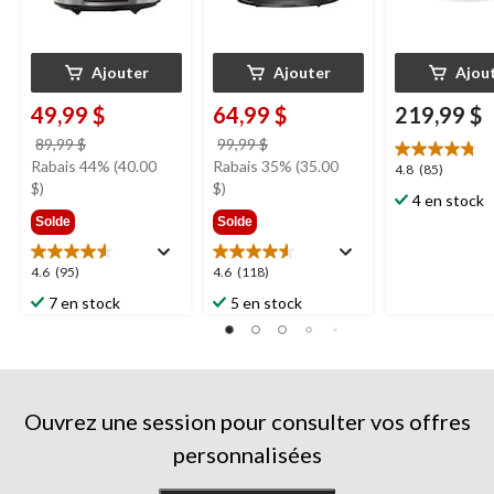
Ajouter
Ajouter
Ajou
49,99 $
64,99 $
219,99 $
prix
prix
89,99 $
99,99 $
était
était
Rabais 44% (40.00
Rabais 35% (35.00
4.8
4.8
(85)
89,99 $
99,99 $
$)
$)
étoile(s)
4 en stock
sur
Solde
Solde
5.
85
4.6
4.6
4.6
(95)
4.6
(118)
évaluations
étoile(s)
étoile(s)
7 en stock
5 en stock
sur
sur
5.
5.
95
118
évaluations
évaluations
Ouvrez une session pour consulter vos offres
personnalisées