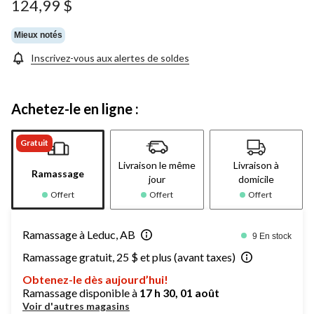
Lien
124,99 $
vers
la
même
Mieux notés
page.
Inscrivez-vous aux alertes de soldes
Achetez-le en ligne :
Gratuit
Livraison le même
Livraison à
Ramassage
jour
domicile
Offert
Offert
Offert
Ramassage à Leduc, AB
9 En stock
Ramassage gratuit, 25 $ et plus (avant taxes)
Obtenez-le dès aujourd’hui!
Ramassage disponible à
17 h 30, 01 août
Voir d'autres magasins