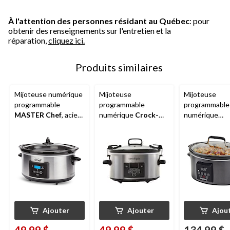
À l'attention des personnes résidant au Québec
: pour
obtenir des renseignements sur l'entretien et la
réparation,
cliquez ici.
Produits similaires
Mijoteuse numérique
Mijoteuse
Mijoteuse
programmable
programmable
programmable
MASTER Chef
, acier
numérique
Crock-
numérique
inoxydable, 6 pintes
Pot
avec couvercle
PADERNO
, ac
verrouillable, pour 4
inoxydable noir
personnes et plus,
pintes
acier inoxydable, 4
pte
Ajouter
Ajouter
Ajou