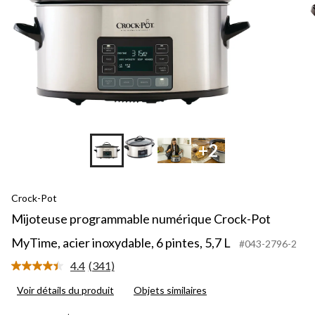
+2
Crock-Pot
Mijoteuse programmable numérique Crock-Pot
MyTime, acier inoxydable, 6 pintes, 5,7 L
#043-2796-2
4.4
(341)
Lire
les
Voir détails du produit
Objets similaires
341
commentaires.