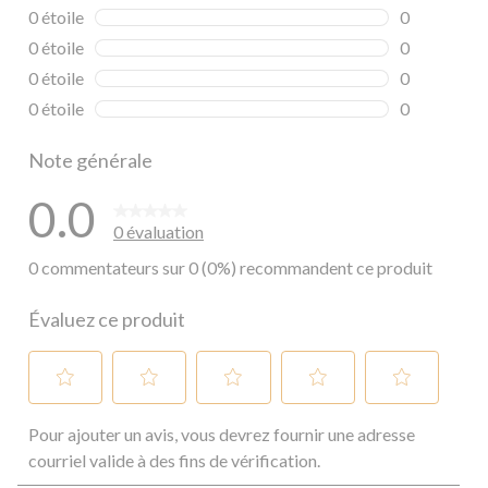
0 commentai
0 étoile
étoiles
0
0 commentai
0 étoile
étoiles
0
0 commentai
0 étoile
étoiles
0
0 commentai
0 étoile
étoiles
0
0 commentai
Note générale
0.0
0 évaluation
0 commentateurs sur 0 (0%) recommandent ce produit
Évaluez ce produit
Sélectionnez
Sélectionnez
Sélectionnez
Sélectionnez
Sélectionnez
Pour ajouter un avis, vous devrez fournir une adresse
pour
pour
pour
pour
pour
évaluer
évaluer
évaluer
évaluer
évaluer
courriel valide à des fins de vérification.
l'article
l'article
l'article
l'article
l'article