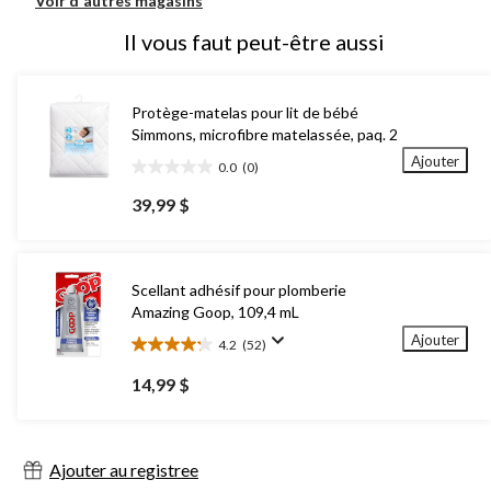
Voir d'autres magasins
Il vous faut peut-être aussi
Protège-matelas pour lit de bébé
Simmons, microfibre matelassée, paq. 2
Ajouter
0.0
(0)
0.0
étoile(s)
39,99 $
sur
5.
Scellant adhésif pour plomberie
Amazing Goop, 109,4 mL
Ajouter
4.2
(52)
4.2
étoile(s)
14,99 $
sur
5.
52
évaluations
Ajouter au registree