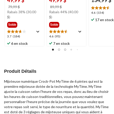
49,99 $
49,99 $
134,99 $
prix
prix
79,99 $
89,99 $
était
était
Rabais 38% (30.00
Rabais 44% (40.00
4.6
4.6
(154)
79,99 $
89,99 $
$)
$)
étoile(s)
17 en stock
sur
Solde
Solde
5.
154
3.7
4.6
3.7
(184)
4.6
(95)
évaluations
étoile(s)
étoile(s)
6 en stock
7 en stock
sur
sur
5.
5.
184
95
évaluations
évaluations
Produit Détails
Mijoteuse numérique Crock-Pot MyTime de 6 pintes qui est la
première mijoteuse dotée de la technologie MyTime. MyTime
ajuste la cuisson selon l'heure de vos repas, donc au lieu de choisir
les heures de cuisson traditionnelles, vous pouvez maintenant
personnaliser l'heure précise de la journée que vous voulez que
votre repas soit servi, le type de nourriture et la quantité. MyTime
est doté de 3 réglages de mijoteuse uniques qui vous aident à