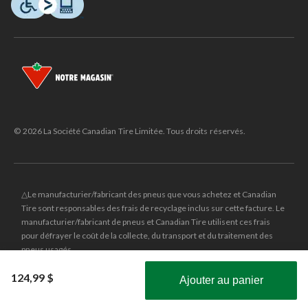
© 2026 La Société Canadian Tire Limitée. Tous droits réservés.
△Le manufacturier/fabricant des pneus que vous achetez et Canadian
Tire sont responsables des frais de recyclage inclus sur cette facture. Le
manufacturier/fabricant de pneus et Canadian Tire utilisent ces frais
pour défrayer le coût de la collecte, du transport et du traitement des
pneus usagés.
MD
CANADIAN TIRE
et le logo du triangle CANADIAN TIRE sont des
124,99 $
Ajouter au panier
marques de commerce déposées de la Société Canadian Tire Limitée.
Obtenez les plus récentes offres!
±