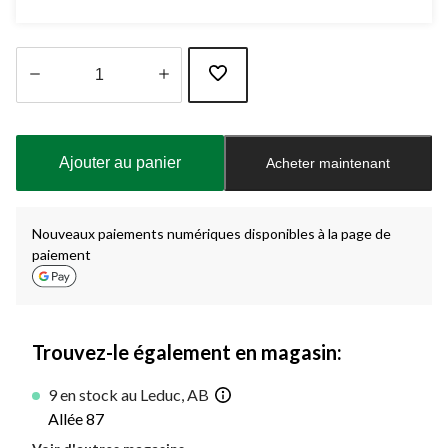
Quantité
mise
à
Ajouter au panier
Acheter maintenant
jour
à
1
Nouveaux paiements numériques disponibles à la page de
paiement
Trouvez-le également en magasin:
9 en stock au Leduc, AB
Allée 87