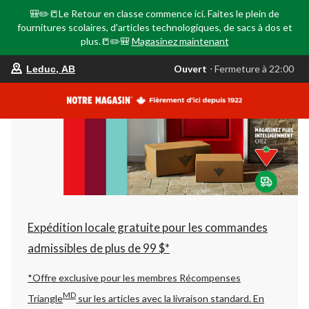
🎒✏️📒Le Retour en classe commence ici. Faites le plein de
fournitures scolaires, d'articles technologiques, de sacs à dos et
plus.📒✏️🎒
Magasinez maintenant
votre
Ouvert
⋅ Fermeture à 22:00
Leduc, AB
magasin
préféré
est
Leduc,
AB,
courament
Ouvert,
Fermeture
à
à
22:00
cliquer
pour
changer
Expédition locale gratuite pour les commandes
admissibles de plus de 99 $*
*Offre exclusive pour les membres Récompenses
MD
Triangle
sur les articles avec la livraison standard.
En