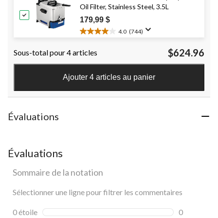
Oil Filter, Stainless Steel, 3.5L
132
évaluations
179,99 $
4.0
(744)
4.0
étoile(s)
$624.96
Sous-total pour 4 articles
sur
5.
744
Ajouter 4 articles au panier
évaluations
Évaluations
Évaluations
Sommaire de la notation
Sélectionner une ligne pour filtrer les commentaires
0 étoile
étoiles
0