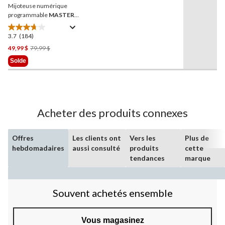
Mijoteuse numérique
même
page.
programmable
MASTER
Chef
, acier inoxydable, 6
pintes
3.7
(184)
3.7
étoile(s)
Prix
49,99 $
79,99 $
sur
Était
Solde
5.
79,99 $
184
évaluations
Acheter des produits connexes
Offres
Les clients ont
Vers les
Plus de
hebdomadaires
aussi consulté
produits
cette
tendances
marque
Souvent achetés ensemble
Vous magasinez