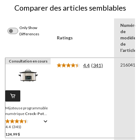
Comparer des articles semblables
Numéro
Only Show
de
Differences
Ratings
modèle
de
l’article
Consultation en cours
4.4
(341)
2160419
Lire
les
341
commentaires.
Lien
vers
la
même
page.
Mijoteuse programmable
numérique
Crock-Pot
MyTime, acier inoxydable,
6 pintes, 5,7 L
4.4
(341)
4.4
étoile(s)
124,99 $
sur