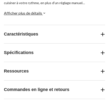
cuisiner à votre rythme, en plus d'un réglage manuel
supplémentaire. Cuisinez avec la mijoteuse MyTime et profitez de
délicieux repas maison, prêts à l'heure.
Afficher plus de détails
Caractéristiques
Spécifications
Ressources
Commandes en ligne et retours