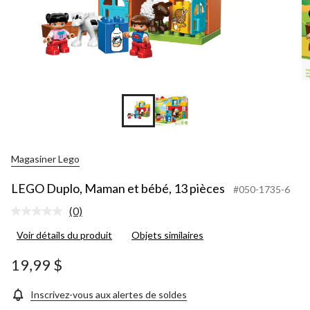
Magasiner Lego
LEGO Duplo, Maman et bébé, 13 pièces
#050-1735-6
(0)
Aucune
cote
Voir détails du produit
Objets similaires
pour
ce
produit.
19,99 $
Lien
vers
la
Inscrivez-vous aux alertes de soldes
même