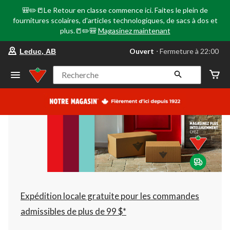
🎒✏️📒Le Retour en classe commence ici. Faites le plein de
fournitures scolaires, d'articles technologiques, de sacs à dos et
plus.📒✏️🎒
Magasinez maintenant
votre
Ouvert
⋅ Fermeture à 22:00
Leduc, AB
magasin
préféré
est
Recherche
Leduc,
AB,
courament
Ouvert,
Fermeture
à
à
22:00
cliquer
pour
changer
Expédition locale gratuite pour les commandes
admissibles de plus de 99 $*