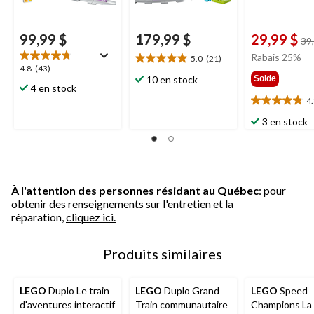
99,99 $
179,99 $
29,99 $
39
Rabais 25%
5.0
(21)
5.0
4.8
4.8
(43)
étoile(s)
10 en stock
Solde
étoile(s)
4 en stock
sur
sur
4
5.
4.8
5.
21
étoile(s)
3 en stock
43
évaluations
sur
évaluations
5.
16
évaluations
À l'attention des personnes résidant au Québec
: pour
obtenir des renseignements sur l'entretien et la
réparation,
cliquez ici.
Produits similaires
LEGO
Duplo Le train
LEGO
Duplo Grand
LEGO
Speed
d'aventures interactif
Train communautaire
Champions La 