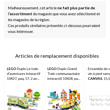
page.
Malheureusement, cet article
ne fait plus partie de
l
’assortiment
du magasin que vous avez sélectionné et
les magasins de la région.
Ces produits similaires présentés ci-dessous pourraient
vous intéresser.
Articles de remplacement disponibles
LEGO
Duplo Le train
LEGO
Duplo Grand
Ensemble de v
d'aventures interactif
Train communautaire
vin à pied san
10427, paq. 57, 2 ans
interactif, 10428, paq.
CANVAS
, 15,
et plus
103, 3 ans et plus
paq. 12