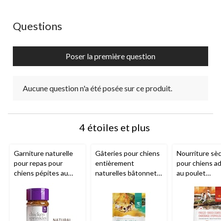
Cette
Cette
Cette
Cette
Cette
action
action
action
action
action
ouvrira
ouvrira
ouvrira
ouvrira
ouvrira
Aucune question n'a été posée sur ce produit.
Questions
le
le
le
le
le
formulaire
formulaire
formulaire
formulaire
formulaire
de
de
de
de
de
Poser la première question
soumission.
soumission.
soumission.
soumission.
soumission.
Aucune question n'a été posée sur ce produit.
4 étoiles et plus
Garniture naturelle
Gâteries pour chiens
Nourriture sè
pour repas pour
entièrement
pour chiens a
chiens pépites au
naturelles bâtonnets
au poulet
poulet
Caledon
au boeuf
Caledon
entièrement n
Farms
, 120 g
Farms
, 200 g
lyophilisé
Cal
Farms
, format