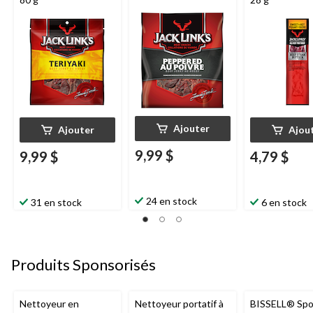
Ajouter
Ajouter
Ajou
9,99 $
9,99 $
4,79 $
24 en stock
31 en stock
6 en stock
Produits Sponsorisés
Nettoyeur en
Nettoyeur portatif à
BISSELL® Spo