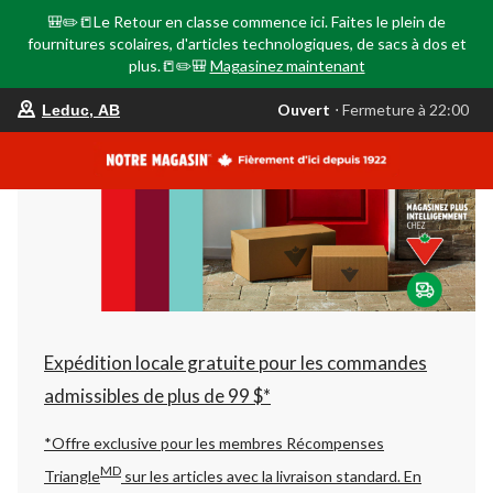
🎒✏️📒Le Retour en classe commence ici. Faites le plein de
fournitures scolaires, d'articles technologiques, de sacs à dos et
plus.📒✏️🎒
Magasinez maintenant
votre
Ouvert
⋅ Fermeture à 22:00
Leduc, AB
magasin
préféré
est
Leduc,
AB,
courament
Ouvert,
Fermeture
à
à
22:00
cliquer
pour
changer
Expédition locale gratuite pour les commandes
admissibles de plus de 99 $*
*Offre exclusive pour les membres Récompenses
MD
Triangle
sur les articles avec la livraison standard.
En