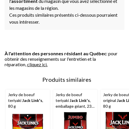
l
’assortiment
du magasin que vous avez sélectionné et
les magasins de la région.
Ces produits similaires présentés ci-dessous pourraient
vous intéresser.
À l'attention des personnes résidant au Québec
: pour
obtenir des renseignements sur l'entretien et la
réparation,
cliquez ici.
Produits similaires
Jerky de boeuf
Jerky de boeuf
Jerky de boeu
teriyaki
Jack Link's
,
teriyaki
Jack Link's
,
original
Jack L
80 g
emballage géant, 230
80 g
g