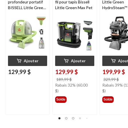
profondeur portatif
fil pour tapis Bissell
Little Green
BISSELL Little Green
Little Green Max Pet
HydroSteam™ 
Mini avec fil pour
Nettoyeur port
tapis et tissus
nettoyage en
d'ameublement
profondeur po
animaux de
compagnie
Ajouter
Ajouter
Ajou
129,99 $
129,99 $
199,99 $
prix
prix
189,99 $
329,99 $
était
étai
Rabais 32% (60.00
Rabais 39% (1
189,99 $
329,
$)
$)
Solde
Solde