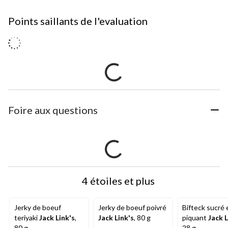
Points saillants de l'evaluation
Foire aux questions
4 étoiles et plus
Jerky de boeuf
Jerky de boeuf poivré
Bifteck sucré 
teriyaki
Jack Link's
,
Jack Link's
, 80 g
piquant
Jack L
80 g
28 g