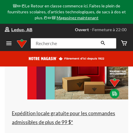
🎒✏️📒Le Retour en classe commence ici. Faites le plein de
fournitures scolaires, d'articles technologiques, de sacs à dos et
plus.📒✏️🎒
Magasinez maintenant
votre
Ouvert
⋅ Fermeture à 22:00
Leduc, AB
magasin
préféré
est
Recherche
Leduc,
AB,
courament
Ouvert,
Fermeture
à
à
22:00
cliquer
pour
changer
Expédition locale gratuite pour les commandes
admissibles de plus de 99 $*