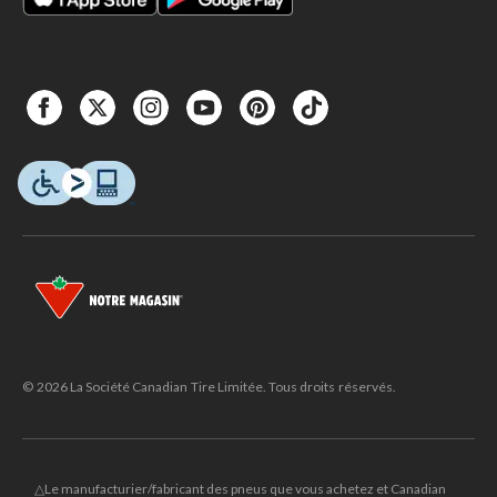
© 2026 La Société Canadian Tire Limitée. Tous droits réservés.
△Le manufacturier/fabricant des pneus que vous achetez et Canadian