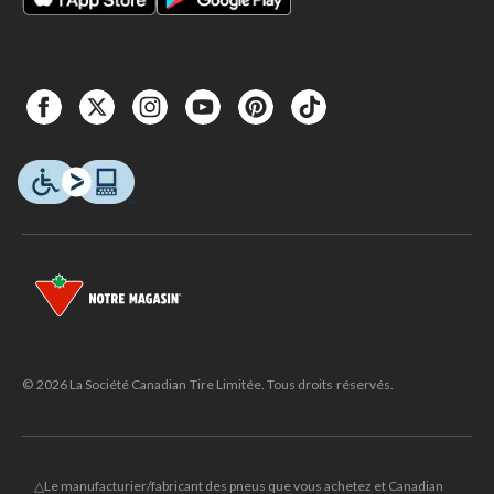
© 2026 La Société Canadian Tire Limitée. Tous droits réservés.
△Le manufacturier/fabricant des pneus que vous achetez et Canadian