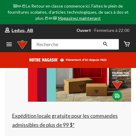
🎒✏️📒Le Retour en classe commence ici. Faites le plein de
fournitures scolaires, d'articles technologiques, de sacs à dos et
plus.📒✏️🎒
Magasinez maintenant
votre
Ouvert
⋅ Fermeture à 22:00
Leduc, AB
magasin
préféré
est
Recherche
Leduc,
AB,
courament
Ouvert,
Fermeture
à
à
22:00
cliquer
pour
changer
Expédition locale gratuite pour les commandes
admissibles de plus de 99 $*