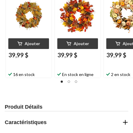
l'extérieur, 24
Ajouter
Ajouter
Ajou
39,99 $
39,99 $
39,99 $
16 en stock
En stock en ligne
2 en stock
Produit Détails
Caractéristiques