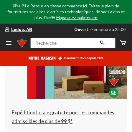
🎒✏️📒Le Retour en classe commence ici. Faites le plein de
fournitures scolaires, d'articles technologiques, de sacs à dos et
plus.📒✏️🎒
Magasinez maintenant
votre
Ouvert
⋅ Fermeture à 22:00
Leduc, AB
magasin
préféré
est
Recherche
Leduc,
AB,
courament
Ouvert,
Fermeture
à
à
22:00
cliquer
pour
changer
Expédition locale gratuite pour les commandes
admissibles de plus de 99 $*