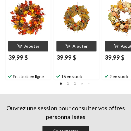
l'extérieur, 24
Ajouter
Ajouter
Ajou
39,99 $
39,99 $
39,99 $
En stock en ligne
16 en stock
2 en stock
Ouvrez une session pour consulter vos offres
personnalisées
Se connecter