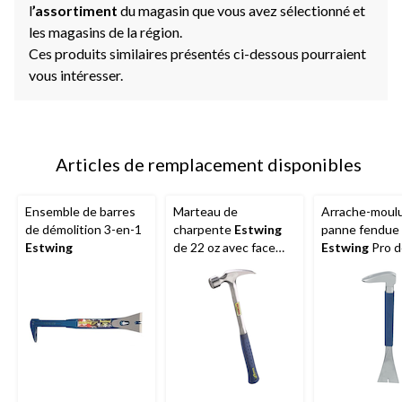
l
’assortiment
du magasin que vous avez sélectionné et
les magasins de la région.
Ces produits similaires présentés ci-dessous pourraient
vous intéresser.
Articles de remplacement disponibles
Ensemble de barres
Marteau de
Arrache-moulu
de démolition 3-en-1
charpente
Estwing
panne fendue
Estwing
de 22 oz avec face
Estwing
Pro d
usinée, E3-22SM
avec poignée
coussinée, M