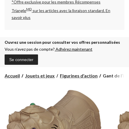
*Offre exclusive pour les membres Récompenses
MD
Triangle
sur les articles avec la livraison standard.
En
savoir plus
Ouvrez une session pour consulter vos offres personnalisées
Vous n’avez pas de compte?
Adhérez maintenant
Se connecter
Gant
Accueil
Jouets et jeux
Figurines d'action
Gant de l’In
de
l’Infini
Avengers