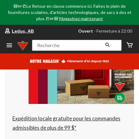
🎒✏️📒Le Retour en classe commence ici. Faites le plein de
fournitures scolaires, d'articles technologiques, de sacs à dos et
plus.📒✏️🎒
Magasinez maintenant
votre
Ouvert
⋅ Fermeture à 22:00
Leduc, AB
magasin
préféré
est
Recherche
Leduc,
AB,
courament
Ouvert,
Fermeture
à
à
22:00
cliquer
pour
changer
Expédition locale gratuite pour les commandes
admissibles de plus de 99 $*