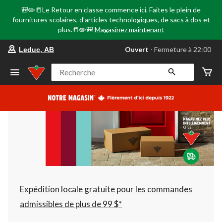
🎒✏️📒Le Retour en classe commence ici. Faites le plein de
fournitures scolaires, d'articles technologiques, de sacs à dos et
plus.📒✏️🎒
Magasinez maintenant
votre
Ouvert
⋅ Fermeture à 22:00
Leduc, AB
magasin
préféré
est
Recherche
Leduc,
AB,
courament
Ouvert,
Fermeture
à
à
22:00
cliquer
pour
changer
Expédition locale gratuite pour les commandes
admissibles de plus de 99 $*