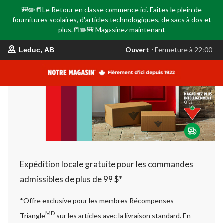
🎒✏️📒Le Retour en classe commence ici. Faites le plein de
fournitures scolaires, d'articles technologiques, de sacs à dos et
plus.📒✏️🎒
Magasinez maintenant
votre
Ouvert
⋅ Fermeture à 22:00
Leduc, AB
magasin
préféré
est
Leduc,
AB,
courament
Ouvert,
Fermeture
à
à
22:00
cliquer
pour
changer
Expédition locale gratuite pour les commandes
admissibles de plus de 99 $*
*Offre exclusive pour les membres Récompenses
MD
Triangle
sur les articles avec la livraison standard.
En