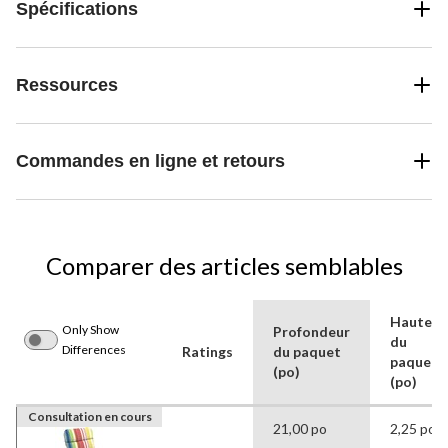
Spécifications
Ressources
Commandes en ligne et retours
Comparer des articles semblables
Hauteur
Only Show
Profondeur
du
Differences
Ratings
du paquet
paquet
(po)
(po)
Consultation en cours
21,00 po
2,25 po