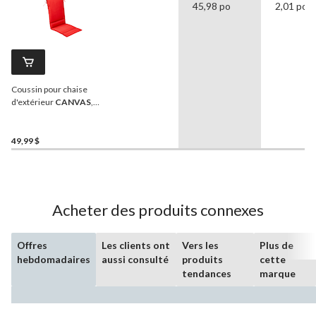
45,98 po
2,01 po
Coussin pour chaise
d'extérieur
CANVAS
,
rouge, résistant à l'eau, aux
taches et à la décoloration,
17 x 46 po
49,99 $
Acheter des produits connexes
Offres
Les clients ont
Vers les
Plus de
hebdomadaires
aussi consulté
produits
cette
tendances
marque