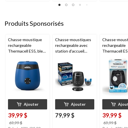
Produits Sponsorisés
Chasse-moustique
Chasse-moustiques
Chasse-moust
rechargeable
rechargeable avec
rechargeable
Thermacell E55, bleu
station d'accueil
Thermacell E5
royal
Thermacell E65,
Anthracite
charbon
Ajouter
Ajouter
Ajou
39,99 $
79,99 $
39,99 $
prix
prix
69,99 $
69,99 $