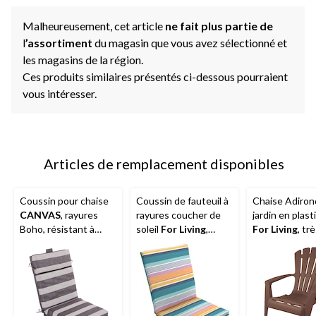
Malheureusement, cet article
ne fait plus partie de
l
’assortiment
du magasin que vous avez sélectionné et
les magasins de la région.
Ces produits similaires présentés ci-dessous pourraient
vous intéresser.
Articles de remplacement disponibles
Coussin pour chaise
Coussin de fauteuil à
Chaise Adiron
CANVAS
, rayures
rayures coucher de
jardin en plast
Boho, résistant à
soleil
For Living
,
For Living
, tr
l'eau, aux taches et à
résistant à la
grand, choix va
la décoloration, 21 x
décoloration,
44 po
multicolore