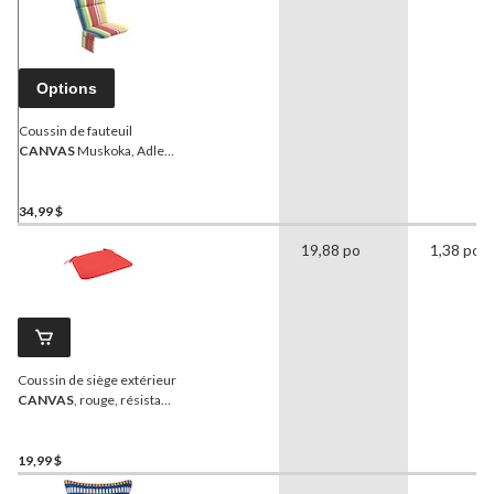
Options
Coussin de fauteuil
CANVAS
Muskoka, Adley
rayé
34,99 $
19,88 po
1,38 po
Coussin de siège extérieur
CANVAS
, rouge, résistant
à l'eau et à la décoloration
19,99 $