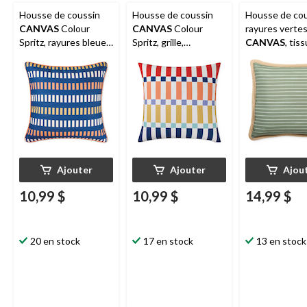
Housse de coussin
Housse de coussin
Housse de cou
CANVAS
Colour
CANVAS
Colour
rayures verte
Spritz, rayures bleues,
Spritz, grille,
CANVAS
, tiss
polyester, bleu,
polyester, orange,
résistant à l'e
housse de coussin
housse de coussin
taches et à la
seulement, 18 x 18 po
seulement, 18 x 18 po
décoloration, v
housse sans c
18 x 18 po
Ajouter
Ajouter
Ajou
10,99 $
10,99 $
14,99 $
20 en stock
17 en stock
13 en stock