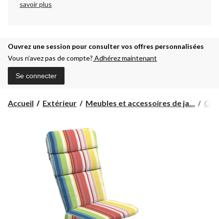
savoir plus
Ouvrez une session pour consulter vos offres personnalisées
Vous n’avez pas de compte?
Adhérez maintenant
Se connecter
Accueil
Extérieur
Meubles et accessoires de ja...
Cous