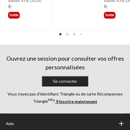
était
était
Rabais 43% (30.00
Rabais 43% (3
69,99 $
69,99
$)
$)
Solde
Solde
Ouvrez une session pour consulter vos offres
personnalisées
Se connecter
Vous n’avez pas d’identifiant Triangle ou de carte Récompenses
MD
Triangle
?
S’inscrire maintenant
Aide