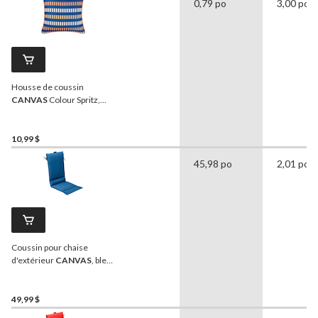
0,79 po
3,00 po
Housse de coussin
CANVAS
Colour Spritz,
rayures bleues, polyester,
bleu, housse de coussin
seulement, 18 x 18 po
10,99 $
45,98 po
2,01 po
Coussin pour chaise
d'extérieur
CANVAS
, bleu,
résistant à l'eau, aux taches
et à la décoloration, 17 x 46
po
49,99 $