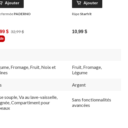
Ajouter
Ajouter
e fermée
PADERNO
Râpe
Starfrit
Prix
99 $
32,99 $
10,99 $
Était
lde
32,99 $
ume, Fromage, Fruit, Noix et
Fruit, Fromage,
ines
Légume
s
Argent
se souple, Va au lave-vaisselle,
Sans fonctionnalités
gnée, Compartiment pour
avancées
peaux