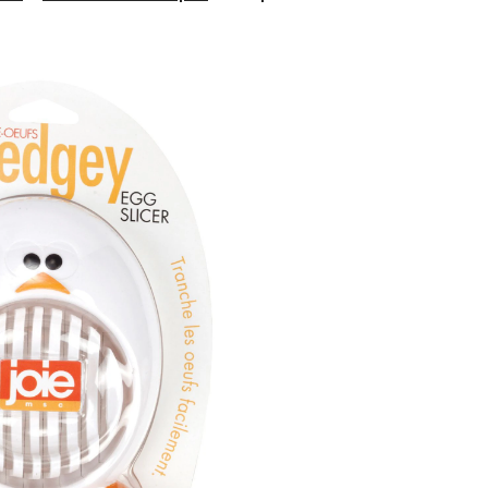
oeufs
Joie