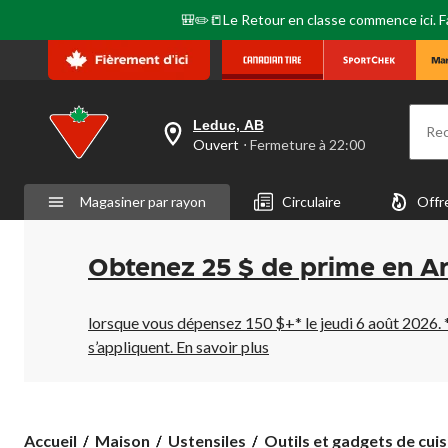
🎒✏️📒Le Retour en classe commence ici. Fai
Leduc, AB
Re
votre
Ouvert
⋅ Fermeture à 22:00
magasin
préféré
est
Magasiner par rayon
Circulaire
Offr
Leduc,
AB,
courament
Ouvert,
Obtenez 25 $ de prime en A
Fermeture
à
à
22:00
lorsque vous dépensez 150 $+* le jeudi 6 août 2026. 
cliquer
s’appliquent.
En savoir plus
pour
changer
Accueil
Maison
Ustensiles
Outils et gadgets de cuis