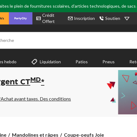
tes le plein de fournitures scolaires, d'articles technologiques, de sacs
Crédit
Inscription
Soutien
Offert
cherche
es hebdo
Liquidation
Patios
Pneus
Ret
MD
rgent CT
*
*Achat avant taxes. Des conditions
Coupe-
ine
Mandolines et râpes
Coupe-oeufs Joie