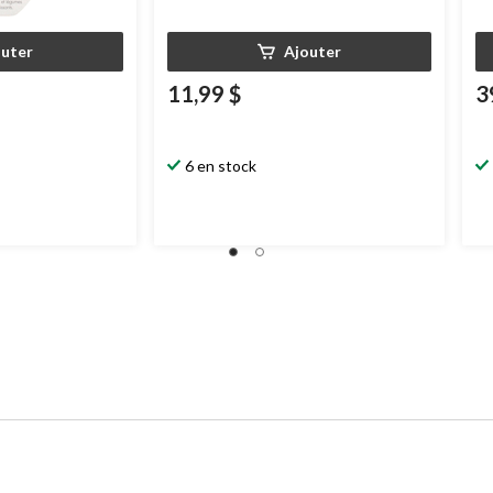
outer
Ajouter
11,99 $
3
6 en stock