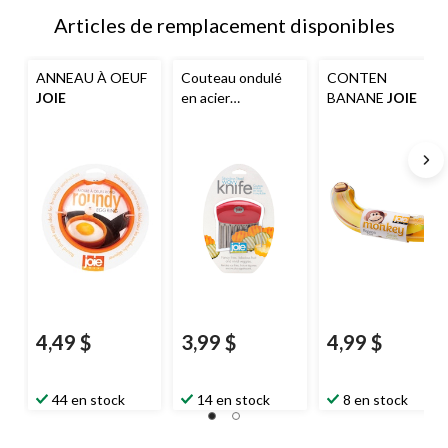
Articles de remplacement disponibles
ANNEAU À OEUF
Couteau ondulé
CONTEN
JOIE
en acier
BANANE
JOIE
inoxydable
Joie
pour la
préparation des
repas
4,49 $
3,99 $
4,99 $
44 en stock
14 en stock
8 en stock