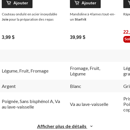
Ajouter
Ajouter
Couteau ondulé en acier inoxydable
Mandoline à 4 lames tout-en-
Râp
Joie
pour la préparation des repas
un
Starfrit
22,
3,99 $
39,99 $
So
Fromage, Fruit,
Lég
Légume, Fruit, Fromage
Légume
gra
Argent
Blanc
Gri
Pri
Poignée, Sans bisphénol A, Va
Va au lave-vaisselle
Poi
au lave-vaisselle
co
Afficher plus de détails