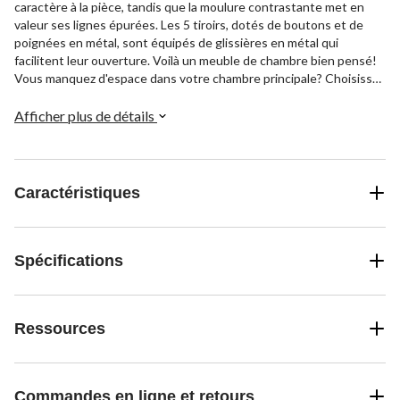
caractère à la pièce, tandis que la moulure contrastante met en
valeur ses lignes épurées. Les 5 tiroirs, dotés de boutons et de
poignées en métal, sont équipés de glissières en métal qui
facilitent leur ouverture. Voilà un meuble de chambre bien pensé!
Vous manquez d'espace dans votre chambre principale? Choisissez
cette commode à tiroirs superposés, qui a un faible
encombrement, mais vous offre beaucoup d'espace de rangement.
Afficher plus de détails
Utilisez les 5 grands tiroirs pour ranger vos vêtements, vos sous-
vêtements et même votre literie. Fini le désordre dans la chambre!
Caractéristiques
Spécifications
Ressources
Commandes en ligne et retours