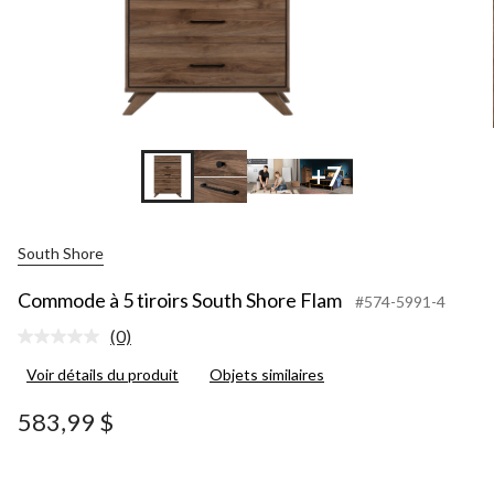
+7
South Shore
Commode à 5 tiroirs South Shore Flam
#574-5991-4
(0)
Aucune
cote
Voir détails du produit
Objets similaires
pour
ce
produit.
583,99 $
Lien
vers
la
même