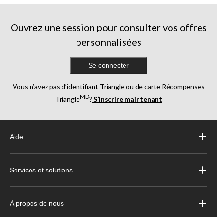
évaluations
202
évaluations
Ouvrez une session pour consulter vos offres
personnalisées
Se connecter
Vous n’avez pas d’identifiant Triangle ou de carte Récompenses
MD
Triangle
?
S’inscrire maintenant
Aide
Services et solutions
À propos de nous