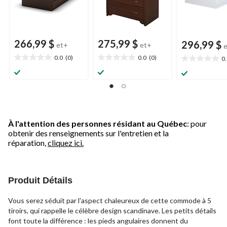
266,99 $
275,99 $
296,99 $
et+
et+
0.0
(0)
0.0
(0)
0
0.0
0.0
0.0
étoile(s)
étoile(s)
étoile(s)
sur
sur
sur
5.
5.
5.
À l'attention des personnes résidant au Québec
: pour
obtenir des renseignements sur l'entretien et la
réparation,
cliquez ici.
Produit Détails
Vous serez séduit par l'aspect chaleureux de cette commode à 5
tiroirs, qui rappelle le célèbre design scandinave. Les petits détails
font toute la différence : les pieds angulaires donnent du