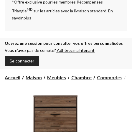
*Offre exclusive pour les membres Récompenses
MD
Triangle
sur les articles avec la livraison standard.
En
savoir plus
Ouvrez une session pour consulter vos offres personnalisées
Vous n’avez pas de compte?
Adhérez maintenant
Se connecter
C
Accueil
Maison
Meubles
Chambre
Commodes
Co
à
5
ti
So
Sh
F