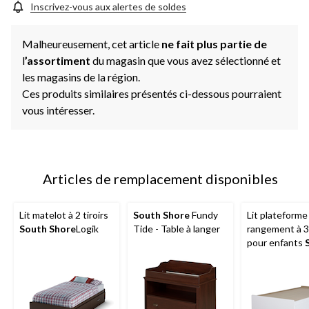
page.
Inscrivez-vous aux alertes de soldes
Malheureusement, cet article
ne fait plus partie de
l
’assortiment
du magasin que vous avez sélectionné et
les magasins de la région.
Ces produits similaires présentés ci-dessous pourraient
vous intéresser.
Articles de remplacement disponibles
Lit matelot à 2 tiroirs
South Shore
Fundy
Lit plateforme
South Shore
Logik
Tide - Table à langer
rangement à 3 
pour enfants
Shore
Step ON
simple, noir