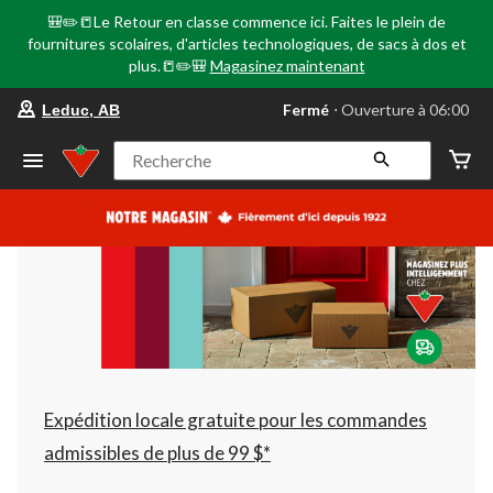
🎒✏️📒Le Retour en classe commence ici. Faites le plein de
fournitures scolaires, d'articles technologiques, de sacs à dos et
plus.📒✏️🎒
Magasinez maintenant
votre
Fermé
⋅ Ouverture à 06:00
Leduc, AB
magasin
préféré
est
Recherche
Leduc,
AB,
courament
Fermé,
Ouverture
à
à
06:00
cliquer
pour
changer
Expédition locale gratuite pour les commandes
admissibles de plus de 99 $*