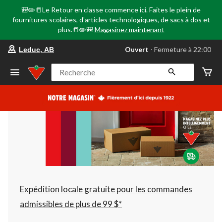
🎒✏️📒Le Retour en classe commence ici. Faites le plein de
fournitures scolaires, d'articles technologiques, de sacs à dos et
plus.📒✏️🎒
Magasinez maintenant
votre
Ouvert
⋅ Fermeture à 22:00
Leduc, AB
magasin
préféré
est
Recherche
Leduc,
AB,
courament
Ouvert,
Fermeture
à
à
22:00
cliquer
pour
changer
Expédition locale gratuite pour les commandes
admissibles de plus de 99 $*