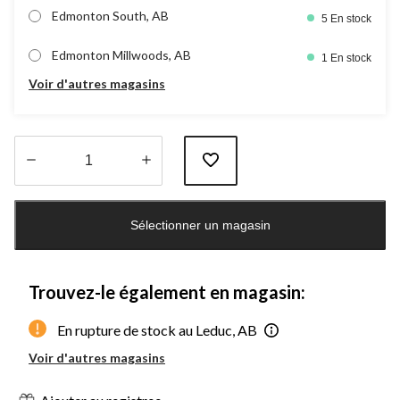
Edmonton South, AB
5 En stock
Edmonton Millwoods, AB
1 En stock
Voir d'autres magasins
Quantité
mise
Sélectionner un magasin
à
jour
à
1
Trouvez-le également en magasin:
En rupture de stock au Leduc, AB
Voir d'autres magasins