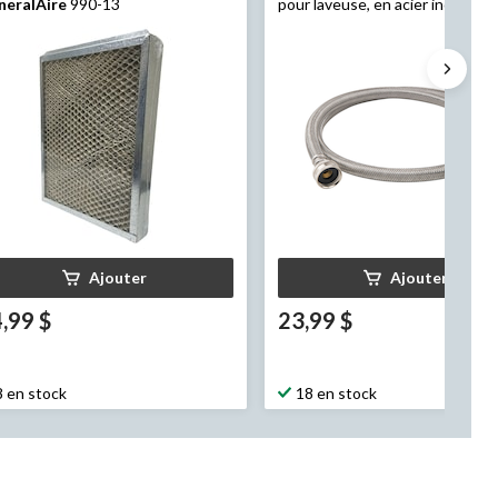
neralAire
990-13
pour laveuse, en acier inoxydabl
po
Ajouter
Ajouter
,99 $
23,99 $
8 en stock
18 en stock