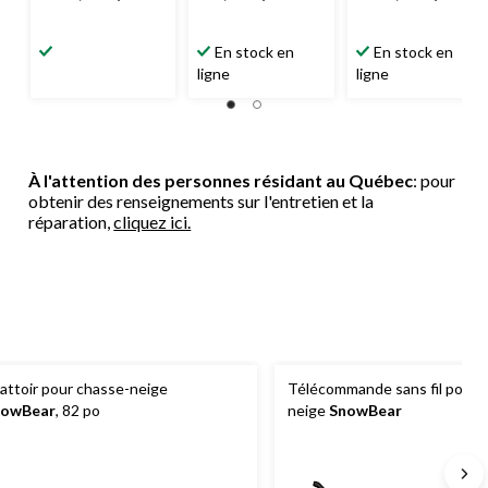
En stock en
En stock en
ligne
ligne
À l'attention des personnes résidant au Québec
: pour
obtenir des renseignements sur l'entretien et la
réparation,
cliquez ici.
attoir pour chasse-neige
Télécommande sans fil pour 
nowBear
, 82 po
neige
SnowBear