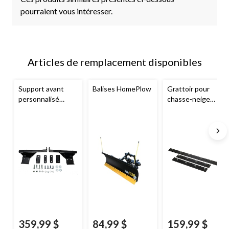
pourraient vous intéresser.
Articles de remplacement disponibles
Support avant
Balises HomePlow
Grattoir pour
personnalisé
chasse-neige
Detail K2
SnowBear
, 82 po
359,99 $
84,99 $
159,99 $