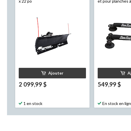
x 22 po
et pour planches 
SeaSucker
, noir
Ajouter
A
2 099,99 $
549,99 $
1 en stock
En stock en lig