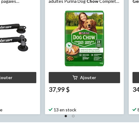
à pagaies
adultes Purina Dog
Chow
Complète,
Ge
poulet, riche en micronutriments et
en antioxydants, 14 kg
jouter
Ajouter
37,99 $
34
ne
13 en stock