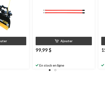
outer
Ajouter
99,99 $
1
En stock en ligne