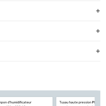
pon d'humidificateur
Tuyau haute pression
PlumbSh