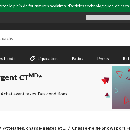
tes le plein de fournitures scolaires, d'articles technologiques, de sacs
cherche
es hebdo
Liquidation
Patios
Pneus
Ret
MD
rgent CT
*
*Achat avant taxes. Des conditions
Chasse-
Attelages, chasse-neiges et ...
Chasse-neige Snowsport HD