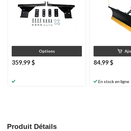
Options
Aj
359,99 $
84,99 $
En stock en ligne
Produit Détails