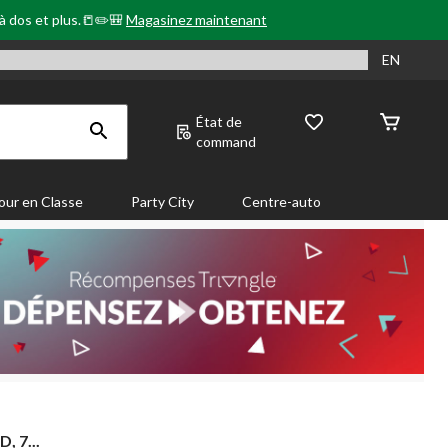
 à dos et plus.📒✏️🎒
Magasinez maintenant
EN
État de
command
our en Classe
Party City
Centre-auto
, 7...