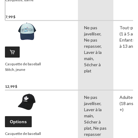
7,99 $
Ne pas
Tout-pet
javelliser,
(1 à 5 ans)
Ne pas
Enfants (
repasser,
à 13 ans)
Laver à la
main,
Casquette de baseball
Sécher à
Stitch, jeune
plat
12,99 $
Ne pas
Adultes
javelliser,
(18 ans e
Laver à la
+)
main,
Options
Sécher à
plat, Ne pas
Casquette de baseball
repasser