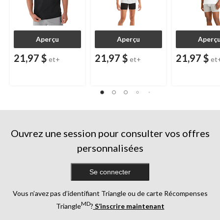
Aperçu
Aperçu
Aperç
21,97 $
21,97 $
21,97 $
et+
et+
et
Ouvrez une session pour consulter vos offres
personnalisées
Se connecter
Vous n’avez pas d’identifiant Triangle ou de carte Récompenses
MD
Triangle
?
S’inscrire maintenant