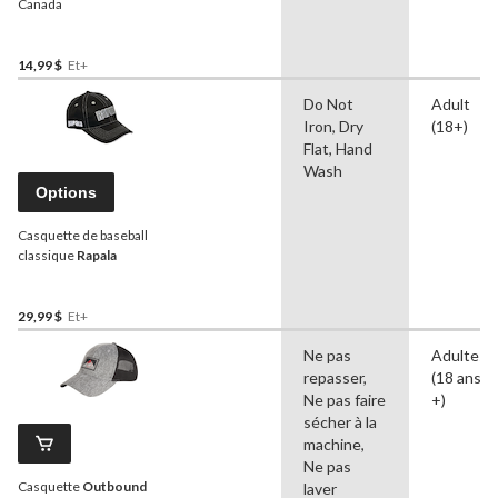
Canada
14,99 $
Et+
Do Not
Adult
Iron, Dry
(18+)
Flat, Hand
Wash
Options
Casquette de baseball
classique
Rapala
29,99 $
Et+
Ne pas
Adultes
repasser,
(18 ans e
Ne pas faire
+)
sécher à la
machine,
Ne pas
Casquette
Outbound
laver