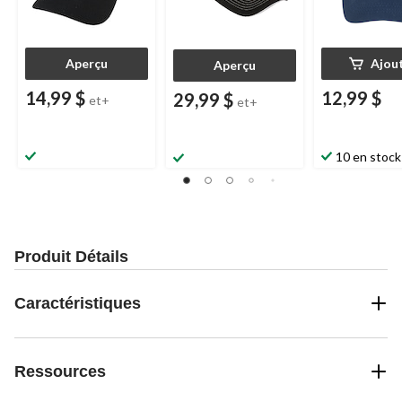
Aperçu
Ajou
Aperçu
14,99 $
12,99 $
29,99 $
et+
et+
10 en stock
Produit Détails
Caractéristiques
Ressources