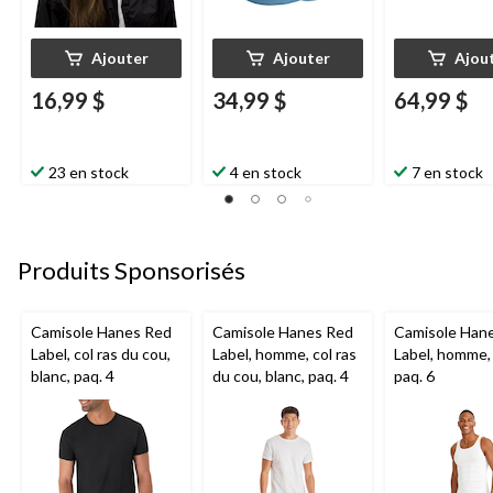
Ajouter
Ajouter
Ajou
16,99 $
34,99 $
64,99 $
23 en stock
4 en stock
7 en stock
Produits Sponsorisés
Camisole Hanes Red
Camisole Hanes Red
Camisole Han
Label, col ras du cou,
Label, homme, col ras
Label, homme, 
blanc, paq. 4
du cou, blanc, paq. 4
paq. 6