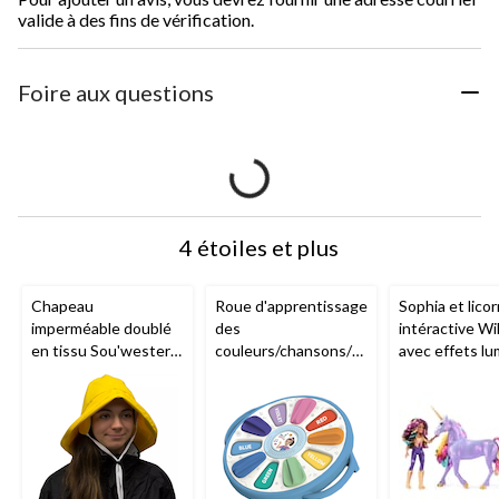
valide à des fins de vérification.
Foire aux questions
4 étoiles et plus
Chapeau
Roue d'apprentissage
Sophia et lico
imperméable doublé
des
intéractive Wi
en tissu Sou'wester
couleurs/chansons/so
avec effets l
pour adulte, taille
ns d'animaux Ms.
arc-en-ciel, L'
unique, jaune
Rachel
des licornes, 4
plus