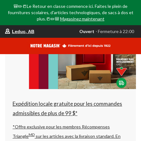
🎒✏️📒Le Retour en classe commence ici. Faites le plein de
fournitures scolaires, d'articles technologiques, de sacs à dos et
plus.📒✏️🎒
Magasinez maintenant
votre
Ouvert
⋅ Fermeture à 22:00
Leduc, AB
magasin
préféré
est
Leduc,
AB,
courament
Ouvert,
Fermeture
à
à
22:00
cliquer
pour
changer
Expédition locale gratuite pour les commandes
admissibles de plus de 99 $*
*Offre exclusive pour les membres Récompenses
MD
Triangle
sur les articles avec la livraison standard.
En