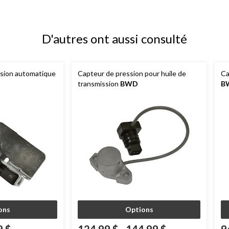
D'autres ont aussi consulté
ssion automatique
Capteur de pression pour huile de
Ca
transmission
BWD
B
ons
Options
9 $
124,99 $
-
144,99 $
9