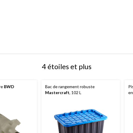
4 étoiles et plus
re
BWD
Bac de rangement robuste
Pi
Mastercraft
, 102 L
en
pi