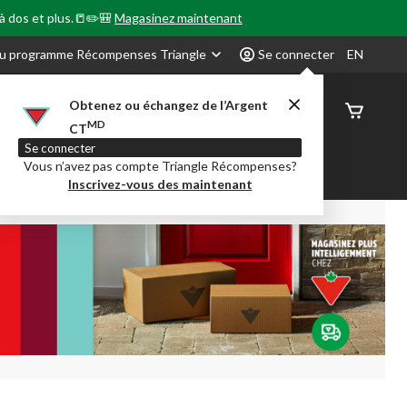
 à dos et plus.📒✏️🎒
Magasinez maintenant
u programme Récompenses Triangle
Se connecter
EN
Obtenez ou échangez de l’Argent
État de
MD
CT
command
Se connecter
Vous n’avez pas compte Triangle Récompenses?
our en Classe
Party City
Centre-auto
Inscrivez-vous des maintenant