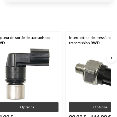
pteur de sortie de transmission
Interrupteur de pression pour
WD
transmission
BWD
Options
Options
4,99 $
99,99 $
-
114,99 $