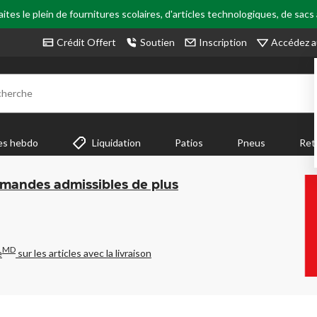
tes le plein de fournitures scolaires, d'articles technologiques, de sacs
Accédez a
Crédit Offert
Soutien
Inscription
cherche
es hebdo
Liquidation
Patios
Pneus
Ret
mmandes admissibles de plus
MD
e
sur les articles avec la livraison