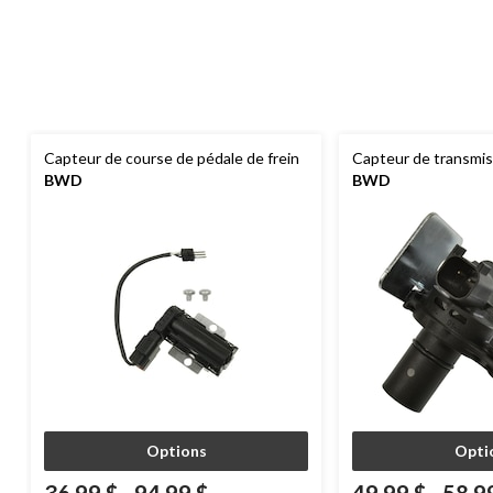
Capteur de course de pédale de frein
Capteur de transmi
BWD
BWD
Options
Opti
36,99 $
-
94,99 $
49,99 $
-
58,9