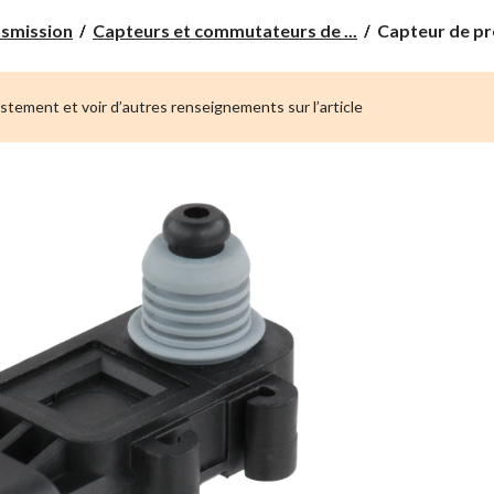
Capteur
nsmission
Capteurs et commutateurs de ...
Capteur de pre
de
pression
de
ustement et voir d’autres renseignements sur l’article
liquide
à
frein
BWD