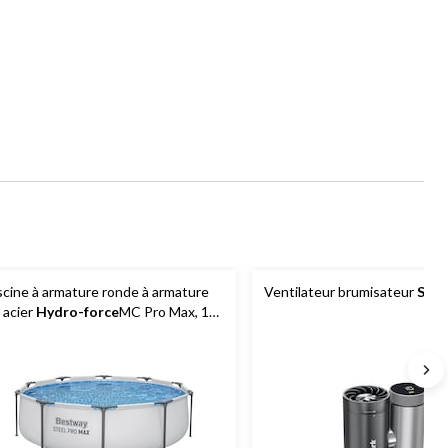
scine à armature ronde à armature
Ventilateur brumisateur
Shar
 acier
Hydro-force
MC Pro Max, 10
 x 30 po