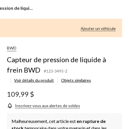
ssion de liqui...
Ajouter un véhicule
BWD
Capteur de pression de liquide à
frein BWD
#123-3495-2
Voir détails du produit
Objets similaires
109,99 $
Inscrivez-vous aux alertes de soldes
Malheureusement, cet article est
en rupture de
stock
temporaire dans votre magasin et dans les