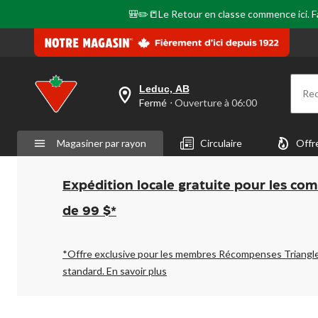
🎒✏️📒Le Retour en classe commence ici. Fai
Leduc, AB
Re
votre
Fermé
⋅ Ouverture à 06:00
magasin
préféré
est
Magasiner par rayon
Circulaire
Offr
Leduc,
AB,
courament
Fermé,
Expédition locale gratuite pour les co
Ouverture
à
de 99 $*
à
06:00
cliquer
pour
*Offre exclusive pour les membres Récompenses Triangl
changer
standard.
En savoir plus