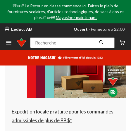
🎒✏️📒Le Retour en classe commence ici. Faites le plein de
fournitures scolaires, d'articles technologiques, de sacs à dos et
plus.📒✏️🎒
Magasinez maintenant
votre
Ouvert
⋅ Fermeture à 22:00
Leduc, AB
magasin
préféré
est
Recherche
Leduc,
AB,
courament
Ouvert,
Fermeture
à
à
22:00
cliquer
pour
changer
Expédition locale gratuite pour les commandes
admissibles de plus de 99 $*