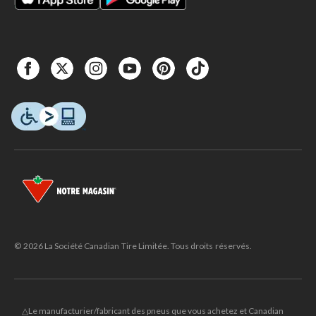
© 2026 La Société Canadian Tire Limitée. Tous droits réservés.
△Le manufacturier/fabricant des pneus que vous achetez et Canadian