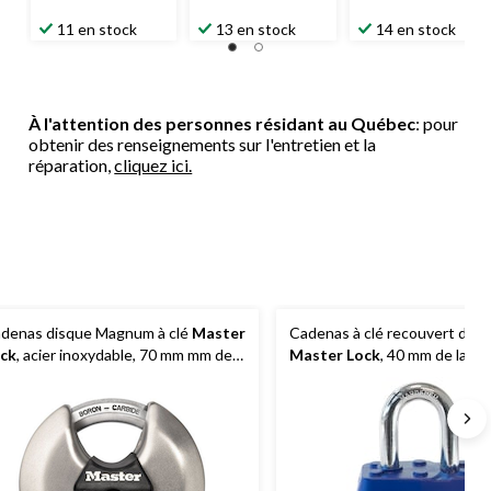
11 en stock
13 en stock
14 en stock
À l'attention des personnes résidant au Québec
: pour
obtenir des renseignements sur l'entretien et la
réparation,
cliquez ici.
denas disque Magnum à clé
Master
Cadenas à clé recouvert d'aci
ck
, acier inoxydable, 70 mm mm de
Master Lock
, 40 mm de large
rgeur
arceau de 27 mm, bleu