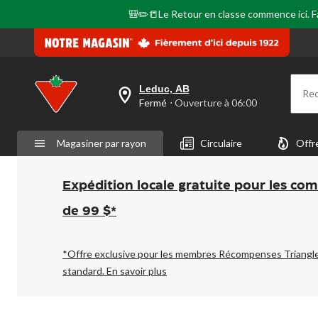
🎒✏️📒Le Retour en classe commence ici. Fai
Leduc, AB
Re
votre
Fermé
⋅ Ouverture à 06:00
magasin
préféré
est
Magasiner par rayon
Circulaire
Offr
Leduc,
AB,
courament
Fermé,
Expédition locale gratuite pour les co
Ouverture
à
de 99 $*
à
06:00
cliquer
pour
*Offre exclusive pour les membres Récompenses Triangl
changer
standard.
En savoir plus