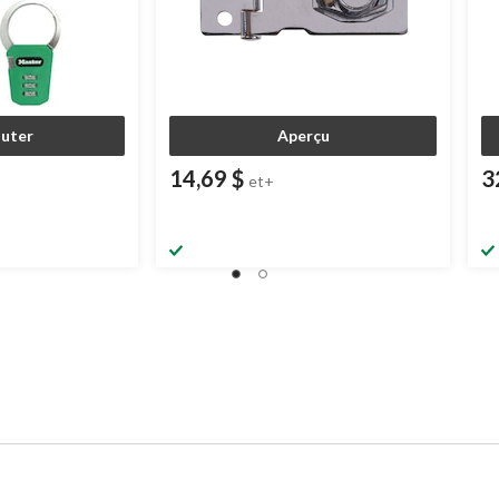
outer
Aperçu
14,69 $
3
et+