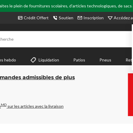
tes le plein de fournitures scolaires, d'articles technologiques, de sacs
Accédez a
Crédit Offert
Soutien
Inscription
cherche
es hebdo
Liquidation
Patios
Pneus
Ret
mmandes admissibles de plus
MD
e
sur les articles avec la livraison