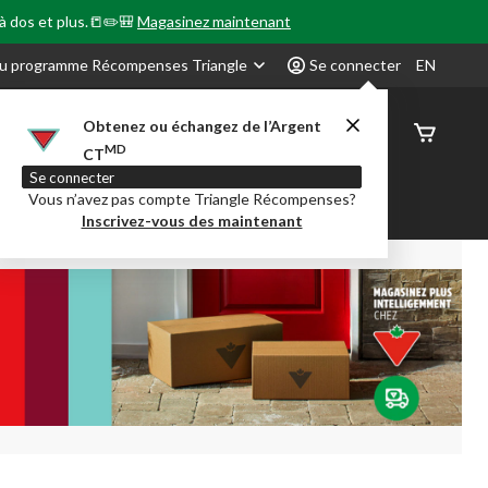
 à dos et plus.📒✏️🎒
Magasinez maintenant
u programme Récompenses Triangle
Se connecter
EN
Obtenez ou échangez de l’Argent
État de
MD
CT
command
Se connecter
Vous n’avez pas compte Triangle Récompenses?
our en Classe
Party City
Centre-auto
Inscrivez-vous des maintenant