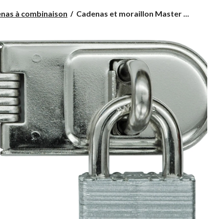
Cadenas
nas à combinaison
Cadenas et moraillon Master ...
et
moraillon
Master
Lock