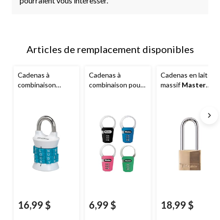
pourraient vous intéresser.
Articles de remplacement disponibles
Cadenas à
Cadenas à
Cadenas en laiton
combinaison
combinaison pour
massif
Master
verticale
Master
sac à dos
Master
Lock
Lock
, 38 mm
Lock
, 48 mm
16,99 $
6,99 $
18,99 $