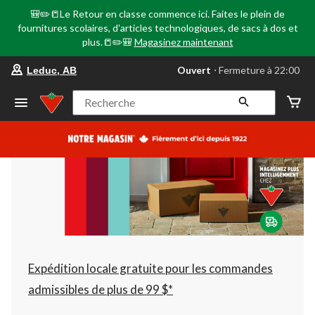
🎒✏️📒Le Retour en classe commence ici. Faites le plein de
fournitures scolaires, d'articles technologiques, de sacs à dos et
plus.📒✏️🎒
Magasinez maintenant
votre
Ouvert
⋅ Fermeture à 22:00
Leduc, AB
magasin
préféré
est
Recherche
Leduc,
AB,
courament
Ouvert,
Fermeture
à
à
22:00
cliquer
pour
changer
Expédition locale gratuite pour les commandes
admissibles de plus de 99 $*