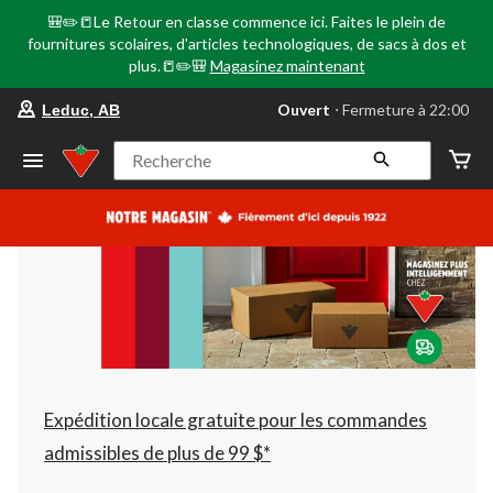
🎒✏️📒Le Retour en classe commence ici. Faites le plein de
fournitures scolaires, d'articles technologiques, de sacs à dos et
plus.📒✏️🎒
Magasinez maintenant
votre
Ouvert
⋅ Fermeture à 22:00
Leduc, AB
magasin
préféré
est
Recherche
Leduc,
AB,
courament
Ouvert,
Fermeture
à
à
22:00
cliquer
pour
changer
Expédition locale gratuite pour les commandes
admissibles de plus de 99 $*