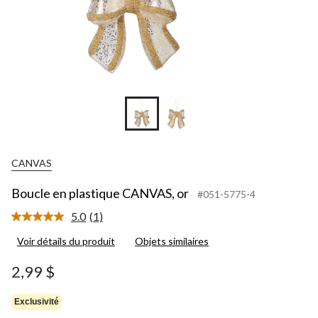
CANVAS
Boucle en plastique CANVAS, or
#051-5775-4
5.0
(1)
Lire
1
Voir détails du produit
Objets similaires
commentaire.
Lien
vers
2,99 $
la
même
page.
Exclusivité