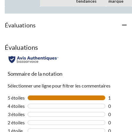
tendances
marque
Évaluations
Évaluations
Sommaire de la notation
Sélectionner une ligne pour filtrer les commentaires
5 étoiles
étoiles
1
1 commentai
4 étoiles
étoiles
0
0 commentai
3 étoiles
étoiles
0
0 commentai
2 étoiles
étoiles
0
0 commentai
1 étoile
étoiles
0