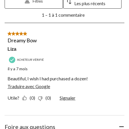
formulaire
formulaire
formulaire
formulaire
formulaire
Filtres
Les plus récents
de
de
de
de
de
1
soumission.
soumission.
soumission.
soumission.
soumission.
1 – 1 à 1 commentaire
à
1
à
1
5 étoile(s) sur 5.
commentaire.
Dreamy Bow
Liza
ACHETEUR VÉRIFIÉ
il y a 7 mois
Beautiful, I wish I had purchased a dozen!
Traduire avec Google
Utile?
(0)
(0)
Signaler
Foire aux questions