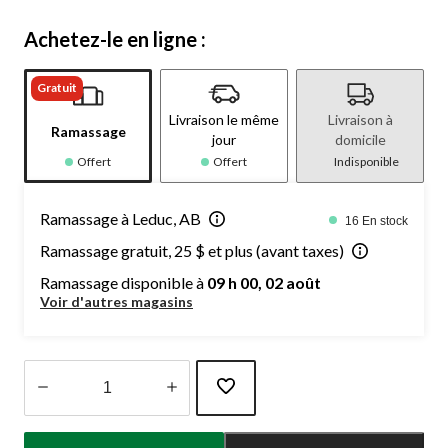
Achetez-le en ligne :
Gratuit
Livraison le même
Livraison à
Ramassage
jour
domicile
Offert
Offert
Indisponible
Ramassage à Leduc, AB
16 En stock
Ramassage gratuit, 25 $ et plus (avant taxes)
Ramassage disponible à
09 h 00, 02 août
Voir d'autres magasins
Quantité
mise