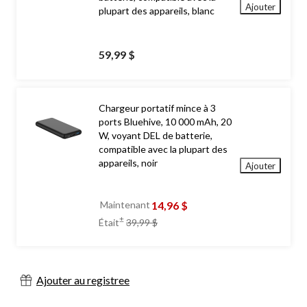
Ajouter
plupart des appareils, blanc
59,99 $
Chargeur portatif mince à 3
ports Bluehive, 10 000 mAh, 20
W, voyant DEL de batterie,
compatible avec la plupart des
appareils, noir
Ajouter
14,96 $
Maintenant
prix
±
Était
39,99 $
était
39,99 $
Ajouter au registree