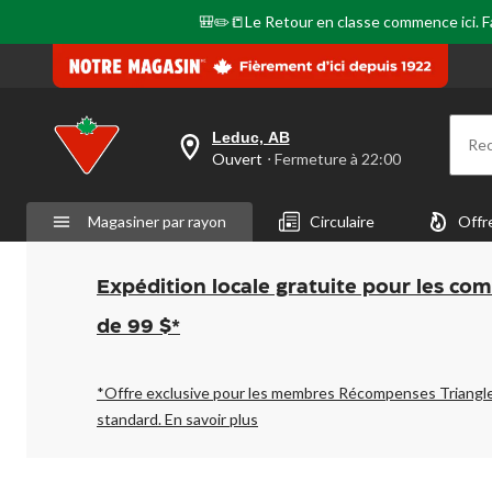
même
page.
🎒✏️📒Le Retour en classe commence ici. Fai
Leduc, AB
Re
votre
Ouvert
⋅ Fermeture à 22:00
magasin
préféré
est
Magasiner par rayon
Circulaire
Offr
Leduc,
AB,
courament
Ouvert,
Expédition locale gratuite pour les co
Fermeture
à
de 99 $*
à
22:00
cliquer
pour
*Offre exclusive pour les membres Récompenses Triangl
changer
standard.
En savoir plus