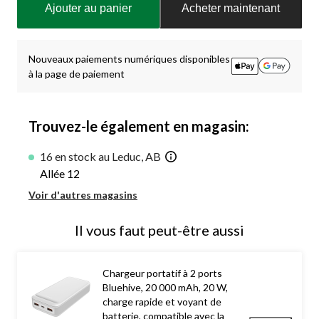
Ajouter au panier
Acheter maintenant
à
jour
à
1
Nouveaux paiements numériques disponibles
à la page de paiement
Trouvez-le également en magasin:
16 en stock au Leduc, AB
Allée 12
Voir d'autres magasins
Il vous faut peut-être aussi
Chargeur portatif à 2 ports
Bluehive, 20 000 mAh, 20 W,
charge rapide et voyant de
batterie, compatible avec la