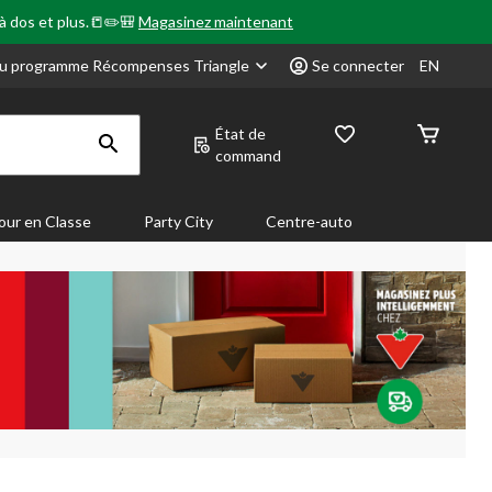
 à dos et plus.📒✏️🎒
Magasinez maintenant
u programme Récompenses Triangle
Se connecter
EN
État de
command
our en Classe
Party City
Centre-auto