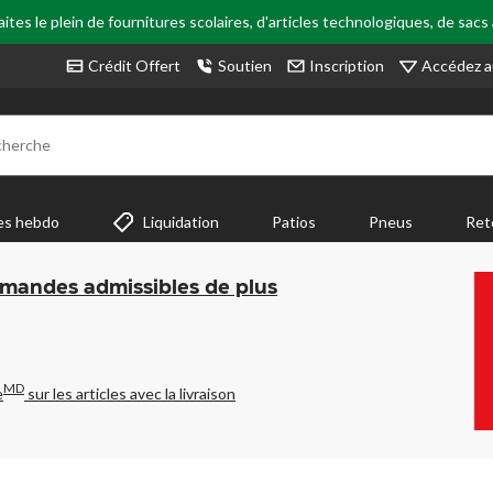
tes le plein de fournitures scolaires, d'articles technologiques, de sacs
Accédez a
Crédit Offert
Soutien
Inscription
cherche
es hebdo
Liquidation
Patios
Pneus
Ret
mmandes admissibles de plus
MD
e
sur les articles avec la livraison