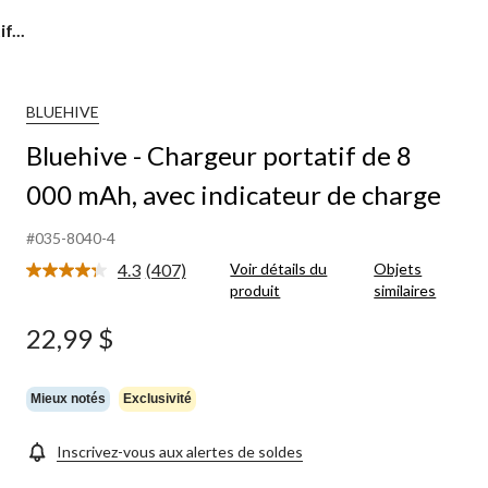
f...
BLUEHIVE
Bluehive - Chargeur portatif de 8
000 mAh, avec indicateur de charge
#035-8040-4
4.3
(407)
Voir détails du
Objets
Lire
produit
similaires
les
407
commentaires.
22,99 $
Lien
vers
la
même
Mieux notés
Exclusivité
page.
Inscrivez-vous aux alertes de soldes