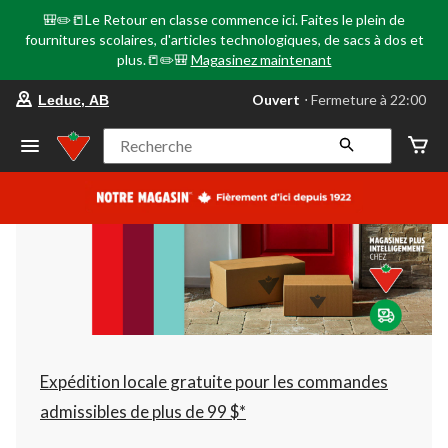
🎒✏️📒Le Retour en classe commence ici. Faites le plein de
fournitures scolaires, d'articles technologiques, de sacs à dos et
plus.📒✏️🎒
Magasinez maintenant
votre
Ouvert
⋅ Fermeture à 22:00
Leduc, AB
magasin
préféré
est
Recherche
Leduc,
AB,
courament
Ouvert,
Fermeture
à
à
22:00
cliquer
pour
changer
Expédition locale gratuite pour les commandes
admissibles de plus de 99 $*