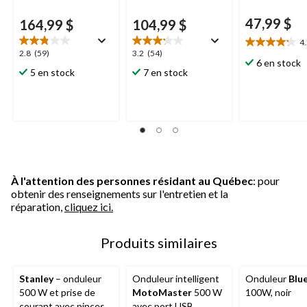
47,99 $
164,99 $
104,99 $
4
4.2
2.8
3.2
2.8
(59)
3.2
(54)
étoile(s)
6 en stock
étoile(s)
étoile(s)
5 en stock
7 en stock
sur
sur
sur
5.
5.
5.
5
59
54
évaluations
évaluations
évaluations
À l'attention des personnes résidant au Québec
: pour
obtenir des renseignements sur l'entretien et la
réparation,
cliquez ici.
Produits similaires
Stanley
– onduleur
Onduleur intelligent
Onduleur
Blu
500 W et prise de
MotoMaster
500 W
100W, noir
courant avec pinces
avec port USB,