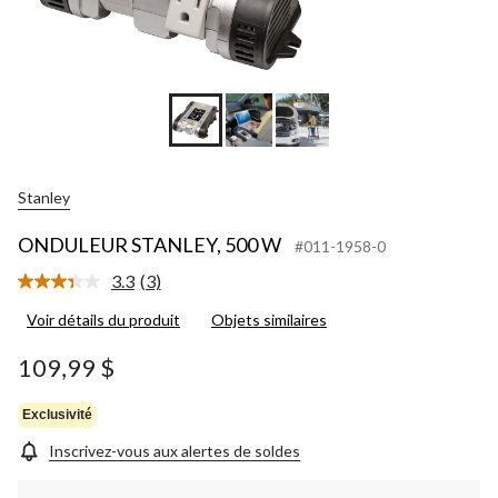
Stanley
ONDULEUR STANLEY, 500 W
#011-1958-0
3.3
(3)
Lire
les
Voir détails du produit
Objets similaires
3
commentaires.
Lien
109,99 $
vers
la
même
Exclusivité
page.
Inscrivez-vous aux alertes de soldes