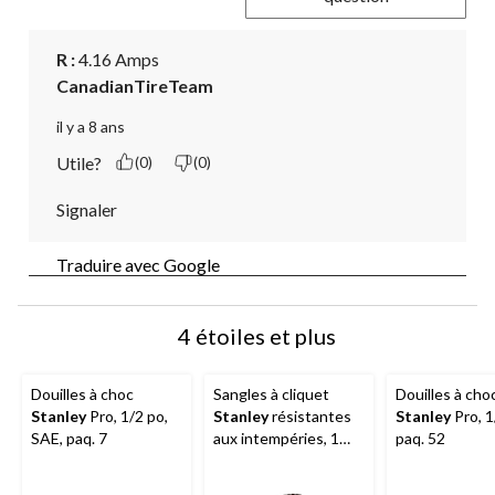
R :
 4.16 Amps
CanadianTireTeam
il y a 8 ans
Utile?
(0)
(0)
Signaler
Traduire avec Google
4 étoiles et plus
Douilles à choc
Sangles à cliquet
Douilles à cho
Stanley
Pro, 1/2 po,
Stanley
résistantes
Stanley
Pro, 1
SAE, paq. 7
aux intempéries, 1
paq. 52
500 lb, 10 pi, paq. 2