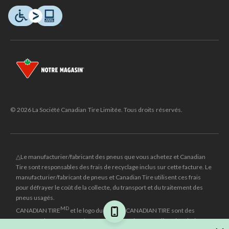
© 2026 La Société Canadian Tire Limitée. Tous droits réservés.
△Le manufacturier/fabricant des pneus que vous achetez et Canadian
Tire sont responsables des frais de recyclage inclus sur cette facture. Le
manufacturier/fabricant de pneus et Canadian Tire utilisent ces frais
pour défrayer le coût de la collecte, du transport et du traitement des
pneus usagés.
MD
CANADIAN TIRE
et le logo du triangle CANADIAN TIRE sont des
marques de commerce déposées de la Société Canadian Tire Limitée.