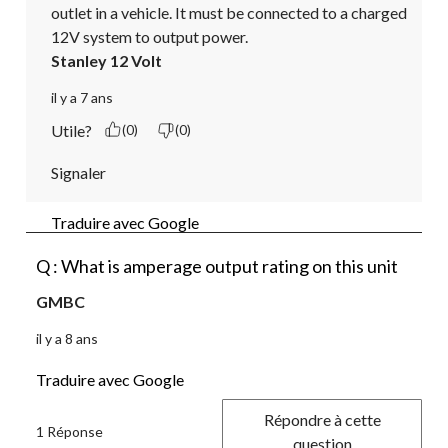
outlet in a vehicle. It must be connected to a charged 
12V system to output power.
Stanley 12 Volt
il y a 7 ans
Utile?
(0)
(0)
Signaler
Traduire avec Google
Q : What is amperage output rating on this unit
GMBC
il y a 8 ans
Traduire avec Google
Répondre à cette
1 Réponse
question