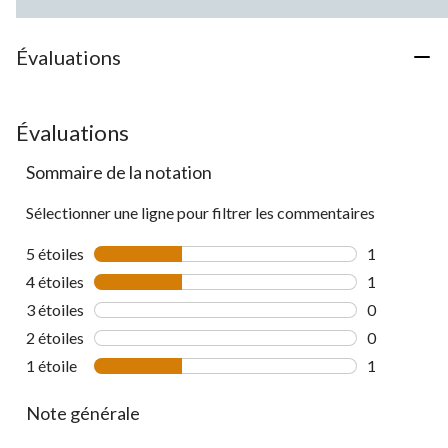
Évaluations
Évaluations
Sommaire de la notation
Sélectionner une ligne pour filtrer les commentaires
5 étoiles
étoiles
1
1 commentai
4 étoiles
étoiles
1
1 commentai
3 étoiles
étoiles
0
0 commentai
2 étoiles
étoiles
0
0 commentai
1 étoile
étoiles
1
1 commentai
Note générale