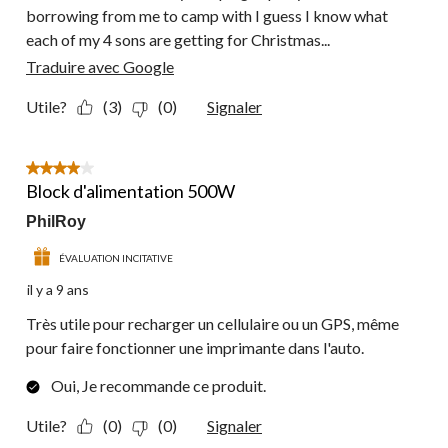
borrowing from me to camp with I guess I know what
each of my 4 sons are getting for Christmas...
Traduire avec Google
Utile?
(3)
(0)
Signaler
4 étoile(s) sur 5.
Block d'alimentation 500W
PhilRoy
ÉVALUATION INCITATIVE
il y a 9 ans
Très utile pour recharger un cellulaire ou un GPS, même
pour faire fonctionner une imprimante dans l'auto.
Oui, Je recommande ce produit.
Utile?
(0)
(0)
Signaler