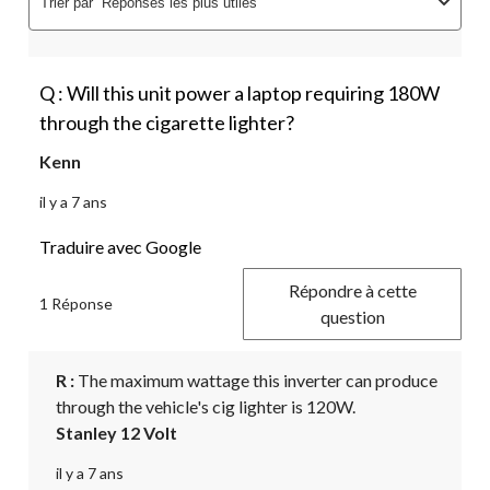
Trier par
Réponses les plus utiles
Q : Will this unit power a laptop requiring 180W
through the cigarette lighter?
Kenn
il y a 7 ans
Traduire avec Google
Répondre à cette
1 Réponse
question
R :
 The maximum wattage this inverter can produce 
through the vehicle's cig lighter is 120W.
Stanley 12 Volt
il y a 7 ans