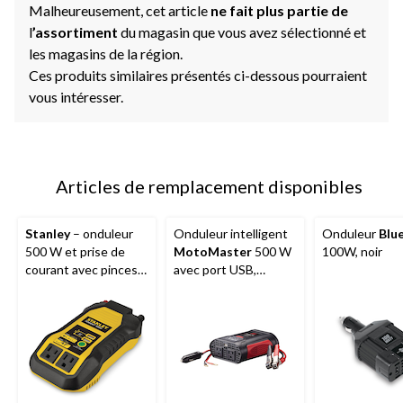
Malheureusement, cet article
ne fait plus partie de
l
’assortiment
du magasin que vous avez sélectionné et
les magasins de la région.
Ces produits similaires présentés ci-dessous pourraient
vous intéresser.
Articles de remplacement disponibles
Stanley
– onduleur
Onduleur intelligent
Onduleur
Blu
500 W et prise de
MotoMaster
500 W
100W, noir
courant avec pinces
avec port USB,
de batterie, ports
indicateur de mise
USB et adaptateur 12
sous tension
V c.c.