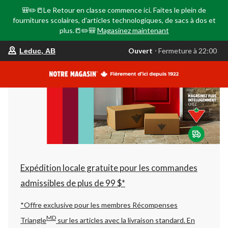
🎒✏️📒Le Retour en classe commence ici. Faites le plein de
fournitures scolaires, d'articles technologiques, de sacs à dos et
plus.📒✏️🎒
Magasinez maintenant
votre
Ouvert
⋅ Fermeture à 22:00
Leduc, AB
magasin
préféré
est
Leduc,
AB,
courament
Ouvert,
Fermeture
à
à
22:00
cliquer
pour
changer
Expédition locale gratuite pour les commandes
admissibles de plus de 99 $*
*Offre exclusive pour les membres Récompenses
MD
Triangle
sur les articles avec la livraison standard.
En