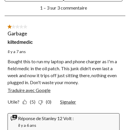
1
soumission.
soumission.
soumission.
soumission.
soumission.
1 – 3 sur 3 commentaire
à
3
sur
3
1 étoile(s) sur 5.
commentaire.
Garbage
kiltedmedic
il y a 7 ans
Bought this to run my laptop and phone charger as I'm a
field medic in the oil patch. This junk didn't even last a
week and now it trips off just sitting there, nothing even
plugged in. Don't waste your money.
Traduire avec Google
Utile?
(5)
(0)
Signaler
Réponse de Stanley 12 Volt :
il y a 6 ans