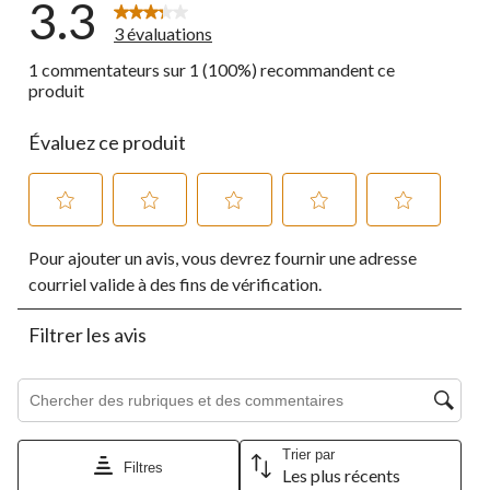
3.3
3 évaluations
1 commentateurs sur 1 (100%) recommandent ce
produit
Évaluez ce produit
Sélectionnez
Sélectionnez
Sélectionnez
Sélectionnez
Sélectionnez
Pour ajouter un avis, vous devrez fournir une adresse
pour
pour
pour
pour
pour
évaluer
évaluer
évaluer
évaluer
évaluer
courriel valide à des fins de vérification.
l'article
l'article
l'article
l'article
l'article
à
à
à
à
à
Filtrer les avis
1
2
3
4
5
étoile.
étoiles.
étoiles.
étoiles.
étoiles.
Cette
Cette
Cette
Cette
Cette
Zone de recherche de sujet et d'avis
action
action
action
action
action
ouvrira
ouvrira
ouvrira
ouvrira
ouvrira
le
le
le
le
le
Trier par
formulaire
formulaire
formulaire
formulaire
formulaire
Filtres
Les plus récents
de
de
de
de
de