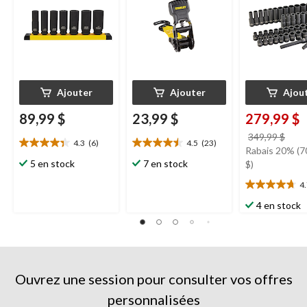
Ajouter
Ajouter
Ajou
89,99 $
23,99 $
279,99 $
prix
349,99 $
4.3
(6)
4.5
(23)
4.3
4.5
étai
Rabais 20% (7
étoile(s)
étoile(s)
5 en stock
7 en stock
349,
$)
sur
sur
4
5.
5.
4.7
6
23
étoile(s)
4 en stock
évaluations
évaluations
sur
5.
19
évaluations
Ouvrez une session pour consulter vos offres
personnalisées