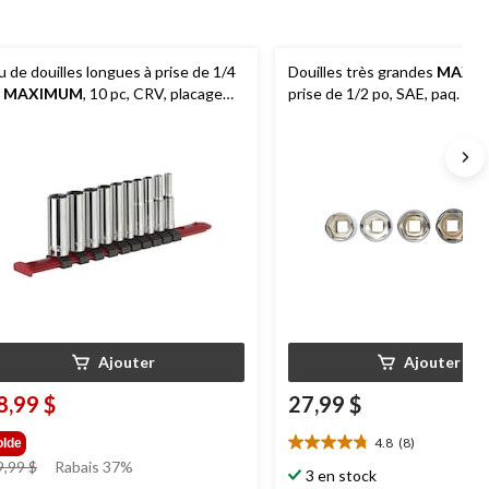
u de douilles longues à prise de 1/4
Douilles très grandes
MAXI
o
MAXIMUM
, 10 pc, CRV, placage
prise de 1/2 po, SAE, paq. 5
ckel/chrome
Ajouter
Ajouter
8,99 $
27,99 $
4.8
(8)
olde
4.8
prix
9,99 $
Rabais 37%
étoile(s)
3 en stock
était