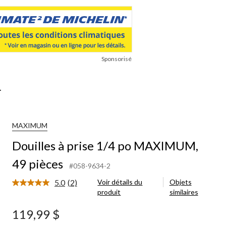
Sponsorisé
.
MAXIMUM
Douilles à prise 1/4 po MAXIMUM,
49 pièces
#058-9634-2
5.0
(2)
Voir détails du
Objets
Lire
produit
similaires
les
2
commentaires.
119,99 $
Lien