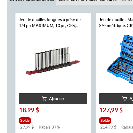
Jeu de douilles longues à prise de
Jeu de douilles
Ma
1/4 po
MAXIMUM
, 10 pc, CRV,
SAE/métrique, CRV,
placage nickel/chrome
Ajouter
A
18,99 $
127,99 $
Solde
Solde
prix
prix
29,99 $
Rabais 37%
214,99 $
Rabais
était
était