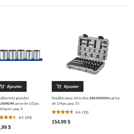
Ajouter
Ajouter
illes très grandes
Douilles pour clé à choc
MAXIMUM
à prise
AXIMUM
, prise de 1/2 po,
de 1/4 po, paq. 53
riques, paq. 5
4.6
(12)
4.6
4.5
(20)
5
étoile(s)
154,99 $
oile(s)
sur
,99 $
r
5.