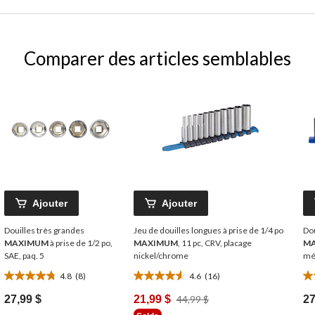
Comparer des articles semblables
Ajouter
Ajouter
Douilles très grandes
Jeu de douilles longues à prise de 1/4 po
Dou
MAXIMUM
à prise de 1/2 po,
MAXIMUM
, 11 pc, CRV, placage
M
SAE, paq. 5
nickel/chrome
mét
4.8
(8)
4.6
(16)
4.8
4.6
4.
étoile(s)
étoile(s)
ét
Prix
27,99 $
21,99 $
44,99 $
27
sur
sur
su
Était