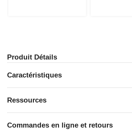
sur
sur
5.
5.
55
12
évaluations
évaluations
Produit Détails
Caractéristiques
Ressources
Commandes en ligne et retours