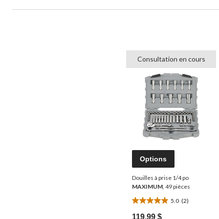
Consultation en cours
Options
Douilles à prise 1/4 po
MAXIMUM
, 49 pièces
5.0
(2)
5.0
étoile(s)
119,99 $