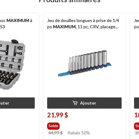
choc
MAXIMUM
à
Jeu de douilles longues à prise de 1/4
Je
 53
po
MAXIMUM
, 11 pc, CRV, placage
p
nickel/chrome
ni
outer
Ajouter
21,99 $
1
Solde
S
prix
44,99 $
Rabais 50%
2
était