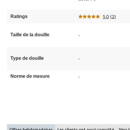
sur
5.
2
5.0
(2)
Ratings
Lire
évaluations
les
2
commenta
Taille de la douille
-
Lien
vers
la
même
page.
Type de douille
-
Norme de mesure
-
Offres hebdomadaires
Les clients ont aussi consulté
Vers 