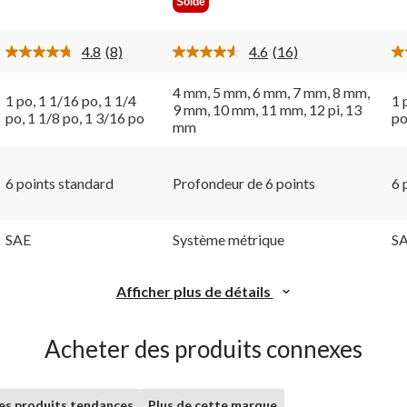
Solde
5.
5.
5.
44,99 $
8
16
2
évaluations
évaluations
év
4.8
(8)
4.6
(16)
Lire
Lire
les
les
8
16
4 mm, 5 mm, 6 mm, 7 mm, 8 mm,
1 po, 1 1/16 po, 1 1/4
1 
ires.
commentaires.
commentaires.
9 mm, 10 mm, 11 mm, 12 pi, 13
Lien
Lien
po, 1 1/8 po, 1 3/16 po
po
mm
vers
vers
la
la
même
même
page.
page.
6 points standard
Profondeur de 6 points
6 
SAE
Système métrique
S
Afficher plus de détails
Acheter des produits connexes
les produits tendances
Plus de cette marque