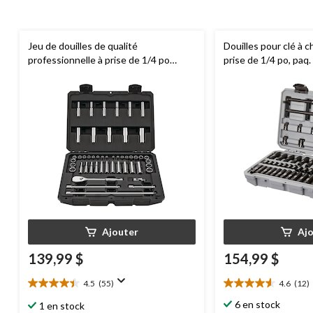
Jeu de douilles de qualité
Douilles pour clé à 
professionnelle à prise de 1/4 po
prise de 1/4 po, paq.
MAXIMUM
, 49 pc, SAE/métrique,
CRV, placage nickel/chrome
Ajouter
Aj
139,99 $
154,99 $
4.5
(55)
4.6
(12)
4.5
4.6
étoile(s)
étoile(s)
6 en stock
1 en stock