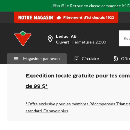
même
page.
🎒✏️📒Le Retour en classe commence ici. Fai
Leduc, AB
Re
votre
Ouvert
⋅ Fermeture à 22:00
magasin
préféré
est
Magasiner par rayon
Circulaire
Offr
Leduc,
AB,
courament
Ouvert,
Expédition locale gratuite pour les co
Fermeture
à
de 99 $*
à
22:00
cliquer
pour
*Offre exclusive pour les membres Récompenses Triangl
changer
standard.
En savoir plus