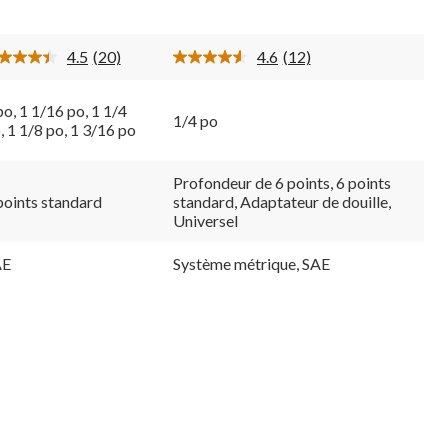
12
0
évaluations
aluations
4.5
(20)
4.6
(12)
Lire
Lire
les
les
20
12
po, 1 1/16 po, 1 1/4
commentaires.
commentaires.
1/4 po
Lien
Lien
, 1 1/8 po, 1 3/16 po
vers
vers
la
la
même
même
Profondeur de 6 points, 6 points
page.
page.
points standard
standard, Adaptateur de douille,
Universel
AE
Système métrique, SAE