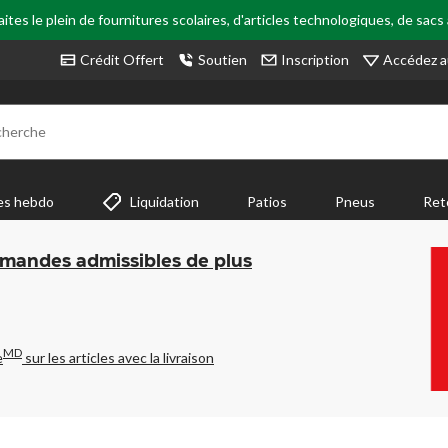
tes le plein de fournitures scolaires, d'articles technologiques, de sacs
Accédez a
Crédit Offert
Soutien
Inscription
cherche
es hebdo
Liquidation
Patios
Pneus
Ret
mmandes admissibles de plus
MD
e
sur les articles avec la livraison