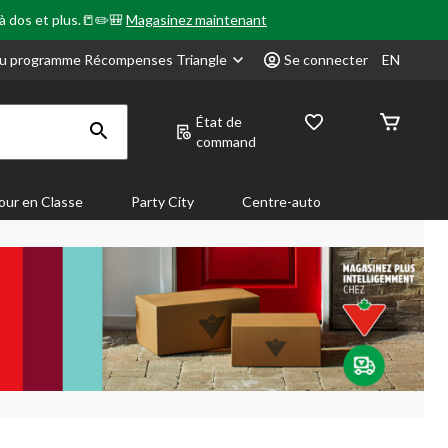
 à dos et plus.📒✏️🎒
Magasinez maintenant
u programme Récompenses Triangle
Se connecter
EN
État de
command
our en Classe
Party City
Centre-auto