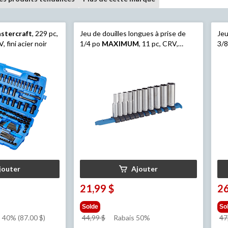
stercraft
, 229 pc,
Jeu de douilles longues à prise de
Jeu
 fini acier noir
1/4 po
MAXIMUM
, 11 pc, CRV,
3/
placage nickel/chrome
CRV
jouter
Ajouter
21,99 $
26
Solde
So
prix
 40% (87.00 $)
44,99 $
Rabais 50%
47
était