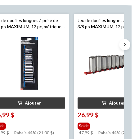
 de douilles longues à prise de
Jeu de douilles longues à prise 
8 po
MAXIMUM
, 12 pc, métrique,
3/8 po
MAXIMUM
, 12 pc, SAE,
, placage nickel/chrome
placage nickel/chrome
Ajouter
Ajouter
,99 $
26,99 $
lde
Solde
prix
prix
,99 $
Rabais 44% (21.00 $)
47,99 $
Rabais 44% (21.00 $)
était
était