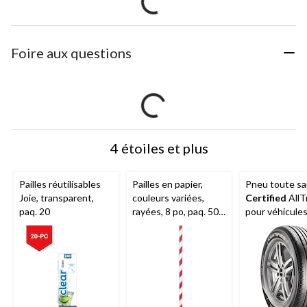
Foire aux questions
4 étoiles et plus
Pailles réutilisables
Pailles en papier,
Pneu toute sa
Joie, transparent,
couleurs variées,
Certified
AllT
paq. 20
rayées, 8 po, paq. 50,
pour véhicule
pour fête
tourisme et
d'anniversaire
multisegment