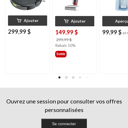
Ajouter
Ajouter
Aperç
299,99 $
149,99 $
99,99 $
et
prix
299,99 $
était
Rabais 50%
299,99 $
Solde
Ouvrez une session pour consulter vos offres
personnalisées
Se connecter