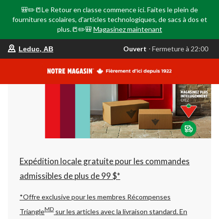
🎒✏️📒Le Retour en classe commence ici. Faites le plein de
fournitures scolaires, d'articles technologiques, de sacs à dos et
plus.📒✏️🎒
Magasinez maintenant
votre
Ouvert
⋅ Fermeture à 22:00
Leduc, AB
magasin
préféré
est
Leduc,
AB,
courament
Ouvert,
Fermeture
à
à
22:00
cliquer
pour
changer
Expédition locale gratuite pour les commandes
admissibles de plus de 99 $*
*Offre exclusive pour les membres Récompenses
MD
Triangle
sur les articles avec la livraison standard.
En