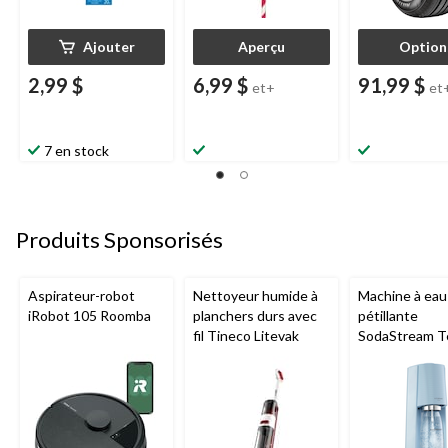
Ajouter
Aperçu
Option
2,99 $
6,99 $
91,99 $
et+
et
7 en stock
Produits Sponsorisés
Aspirateur-robot
Nettoyeur humide à
Machine à eau
iRobot 105 Roomba
planchers durs avec
pétillante
fil Tineco Litevak
SodaStream T