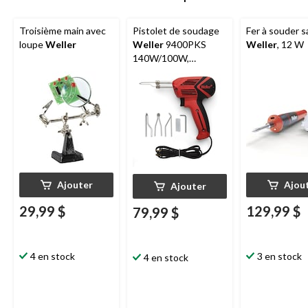
Troisième main avec
Pistolet de soudage
Fer à souder sa
loupe
Weller
Weller
9400PKS
Weller
, 12 W
140W/100W,
éclairage DEL, 120 V,
chaleur double
Ajouter
Ajou
Ajouter
29,99 $
129,99 $
79,99 $
4 en stock
3 en stock
4 en stock