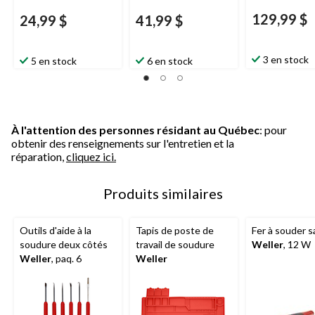
129,99 $
24,99 $
41,99 $
3 en stock
5 en stock
6 en stock
À l'attention des personnes résidant au Québec
: pour
obtenir des renseignements sur l'entretien et la
réparation,
cliquez ici.
Produits similaires
Outils d'aide à la
Tapis de poste de
Fer à souder sa
soudure deux côtés
travail de soudure
Weller
, 12 W
Weller
, paq. 6
Weller