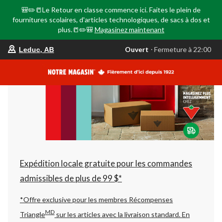
🎒✏️📒Le Retour en classe commence ici. Faites le plein de
fournitures scolaires, d'articles technologiques, de sacs à dos et
plus.📒✏️🎒
Magasinez maintenant
votre
Ouvert
⋅ Fermeture à 22:00
Leduc, AB
magasin
préféré
est
Leduc,
AB,
courament
Ouvert,
Fermeture
à
à
22:00
cliquer
pour
changer
Expédition locale gratuite pour les commandes
admissibles de plus de 99 $*
*Offre exclusive pour les membres Récompenses
MD
Triangle
sur les articles avec la livraison standard.
En