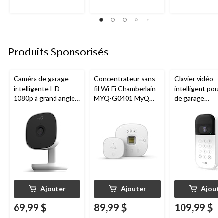
Produits Sponsorisés
Caméra de garage
Concentrateur sans
Clavier vidéo
intelligente HD
fil Wi-Fi Chamberlain
intelligent po
1080p à grand angle
MYQ-G0401 MyQ
de garage
Chamberlain, vision
pour porte de garage
Chamberlain, v
nocturne, résistante
nocturne, rési
aux intempéries
aux intempéri
blanc
Ajouter
Ajouter
Ajou
69,99 $
89,99 $
109,99 $