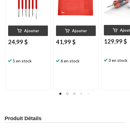
Ajou
Ajouter
Ajouter
129,99 $
24,99 $
41,99 $
3 en stock
5 en stock
6 en stock
Produit Détails