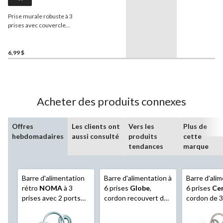
Prise murale robuste à 3
prises avec couvercle
NOMA
, 3 broches,
vert/noir
6,99 $
Acheter des produits connexes
Offres
Les clients ont
Vers les
Plus de
hebdomadaires
aussi consulté
produits
cette
tendances
marque
Barre d'alimentation
Barre d'alimentation à
Barre d’ali
rétro
NOMA
à 3
6 prises
Globe
,
6 prises
Cer
prises avec 2 ports
cordon recouvert de
cordon de 3 
USB-A
tissu de 6 pi et prise à
angle droit, noir/gris