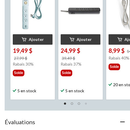
Ajouter
Ajouter
Aj
19,49 $
24,99 $
8,99 $
1
prix
prix
Rabais 40%
27,99 $
39,49 $
était
était
Rabais 30%
Rabais 37%
Solde
27,99 $
39,49 $
Solde
Solde
20 en st
5 en stock
5 en stock
Évaluations