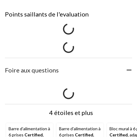
Points saillants de l'evaluation
Foire aux questions
4 étoiles et plus
Barre d’alimentation à
Barre d'alimentation à
Bloc mural à 6 
6 prises
Certified
,
6 prises
Certified
,
Certified
, ad