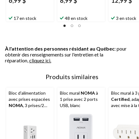
6,99 $
8,99 $
12,99 $
17 en stock
48 en stock
3 en stock
À l'attention des personnes résidant au Québec
: pour
obtenir des renseignements sur l'entretien et la
réparation,
cliquez ici.
Produits similaires
Bloc d'alimentation
Bloc mural
NOMA
à
Bloc mural à 3 
avec prises espacées
1 prise avec 2 ports
Certified
, ad
NOMA
, 3 prises/2
USB, blanc
avec mise à la 
USB-A/1 USB-C,
3 broches, bla
blanc