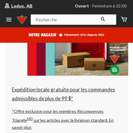
votre
Ouvert
⋅ Fermeture à 22:00
Leduc, AB
magasin
préféré
est
Recherche
Leduc,
AB,
courament
Ouvert,
Fermeture
à
à
22:00
cliquer
pour
changer
Expédition locale gratuite pour les commandes
admissibles de plus de 99 $*
*Offre exclusive pour les membres Récompenses
MD
Triangle
sur les articles avec la livraison standard.
En
savoir plus