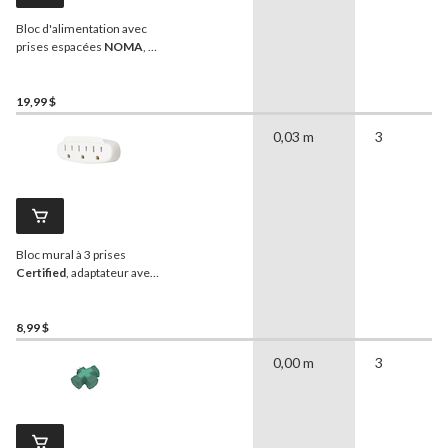
Bloc d'alimentation avec
prises espacées
NOMA
, 3
prises/2 USB-A/1 USB-C,
blanc
19,99 $
0,03 m
3
Bloc mural à 3 prises
Certified
, adaptateur avec
mise à la terre, 3 broches,
blanc
8,99 $
0,00 m
3