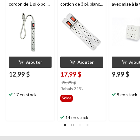
cordon de 1 pi 6 po,
cordon de 3 pi, blanc,
avec mise à la 
blanc
paq. 2
3 broches, bla
Ajouter
Ajouter
Ajou
12,99 $
17,99 $
9,99 $
prix
25,99 $
était
Rabais 31%
17 en stock
25,99 $
9 en stock
Solde
14 en stock