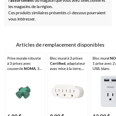
l
’assortiment
du magasin que vous avez sélectionné et
les magasins de la région.
Ces produits similaires présentés ci-dessous pourraient
vous intéresser.
Articles de remplacement disponibles
Prise murale robuste
Bloc mural à 3 prises
Bloc mural
NO
à 3 prises avec
Certified
, adaptateur
1 prise avec 2
couvercle
NOMA
, 3
avec mise à la terre,
USB, blanc
broches, vert/noir
3 broches, blanc