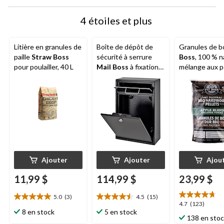
4 étoiles et plus
Litière en granules de
Boîte de dépôt de
Granules de b
paille
Straw Boss
sécurité à serrure
Boss
, 100 % n
pour poulailler, 40 L
Mail Boss
à fixation
mélange aux 
murale, 16,2po H x
20 lb
11,2po la x 4,7po P,
noir
Ajouter
Ajouter
Ajou
11,99 $
114,99 $
23,99 $
5.0
(3)
4.5
(15)
5.0
4.5
4.7
4.7
(123)
étoile(s)
étoile(s)
8 en stock
5 en stock
étoile(s)
138 en sto
sur
sur
sur