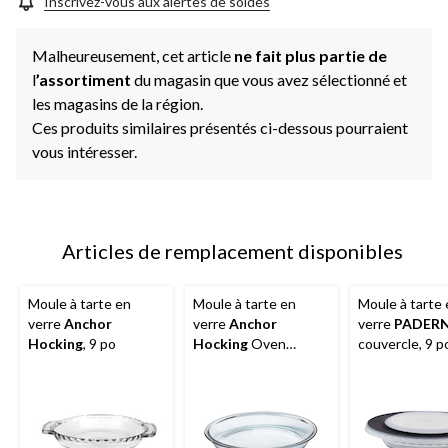
Inscrivez-vous aux alertes de soldes
Malheureusement, cet article
ne fait plus partie de
l
’assortiment
du magasin que vous avez sélectionné et
les magasins de la région.
Ces produits similaires présentés ci-dessous pourraient
vous intéresser.
Articles de remplacement disponibles
Moule à tarte en
Moule à tarte en
Moule à tarte
verre
Anchor
verre
Anchor
verre
PADER
Hocking
, 9 po
Hocking
Oven
couvercle, 9 po
Originals, 9 po
pinte