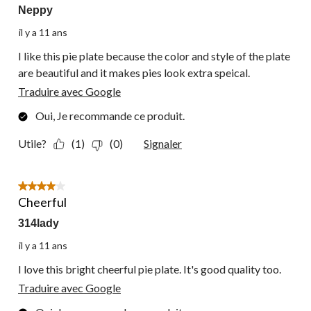
Neppy
il y a 11 ans
I like this pie plate because the color and style of the plate
are beautiful and it makes pies look extra speical.
Traduire avec Google
Oui, Je recommande ce produit.
Utile?
(1)
(0)
Signaler
4 étoile(s) sur 5.
Cheerful
314lady
il y a 11 ans
I love this bright cheerful pie plate. It's good quality too.
Traduire avec Google