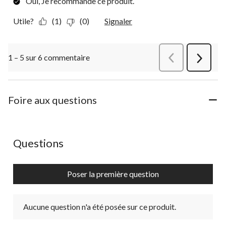
Oui, Je recommande ce produit.
Utile?
(1)
(0)
Signaler
1 – 5 sur 6 commentaire
Précédentcommen
Suivant
commen
Foire aux questions
Aucune question n'a été posée sur ce produit.
Questions
Poser la première question
Aucune question n'a été posée sur ce produit.