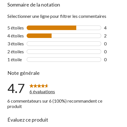
Sommaire de la notation
Sélectionner une ligne pour filtrer les commentaires
5 étoiles
étoiles
4
4 commentai
4 étoiles
étoiles
2
2 commentai
3 étoiles
étoiles
0
0 commentai
2 étoiles
étoiles
0
0 commentai
1 étoile
étoiles
0
0 commentai
Note générale
4.7
6 évaluations
6 commentateurs sur 6 (100%) recommandent ce
produit
Évaluez ce produit