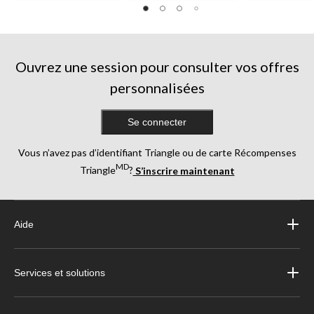
5.
5.
5.
3
15
123
évaluations
évaluations
évaluations
Ouvrez une session pour consulter vos offres
personnalisées
Se connecter
Vous n’avez pas d’identifiant Triangle ou de carte Récompenses
MD
Triangle
?
S’inscrire maintenant
Aide
Services et solutions