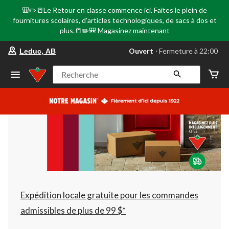
🎒✏️📒Le Retour en classe commence ici. Faites le plein de
fournitures scolaires, d'articles technologiques, de sacs à dos et
plus.📒✏️🎒
Magasinez maintenant
votre
Ouvert
⋅ Fermeture à 22:00
Leduc, AB
magasin
préféré
est
Recherche
Leduc,
AB,
courament
Ouvert,
Fermeture
à
à
22:00
cliquer
pour
changer
Expédition locale gratuite pour les commandes
admissibles de plus de 99 $*