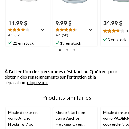
11,99 $
9,99 $
34,99 $
3
3.7
4.1
4.6
4.1
(57)
4.6
(58)
étoile(s)
3 en stock
étoile(s)
étoile(s)
22 en stock
19 en stock
sur
sur
sur
5.
5.
5.
24
57
58
évaluations
évaluations
évaluations
À l'attention des personnes résidant au Québec
: pour
obtenir des renseignements sur l'entretien et la
réparation,
cliquez ici.
Produits similaires
Moule à tarte en
Moule à tarte en
Moule à tarte
verre
Anchor
verre
Anchor
verre
PADER
Hocking
, 9 po
Hocking
Oven
couvercle, 9 po