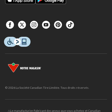
© 2026 La Société Canadian Tire Limitée. Tous droits réservés.
△Le manufacturier/fabricant des pneus que vous achetez et Canadian