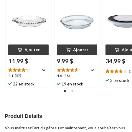
Originals, 9 po
pinte
Ajouter
Ajouter
Ajou
11,99 $
9,99 $
34,99 $
3
3.7
4.1
4.6
4.1
(57)
4.6
(58)
étoile(s)
3 en stock
étoile(s)
étoile(s)
22 en stock
19 en stock
sur
sur
sur
5.
5.
5.
24
57
58
évaluations
évaluations
évaluations
Produit Détails
Vous maîtrisez l'art du gâteau et maintenant, vous souhaitez vous