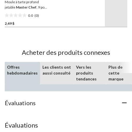
Moule à tarte profond
la
même
jetable
Master Chef
, 9 po,
page.
paq. 5
0.0
(0)
0.0
2,49 $
étoile(s)
sur
5.
Acheter des produits connexes
Offres
Les clients ont
Vers les
Plus de
hebdomadaires
aussi consulté
produits
cette
tendances
marque
Évaluations
Évaluations