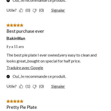
Oui, Je recommande ce produit.
Utile?
(0)
(0)
Signaler
5 étoile(s) sur 5.
Best purchase ever
BakinMan
il y a 11 ans
The best pie plate I ever owned,very easy to clean and
looks great,,bought on special for half price.
Traduire avec Google
Oui, Je recommande ce produit.
Utile?
(1)
(0)
Signaler
5 étoile(s) sur 5.
Pretty Pie Plate