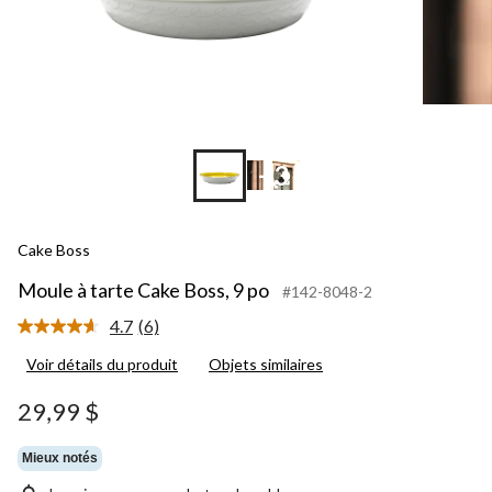
+3
Cake Boss
Moule à tarte Cake Boss, 9 po
#142-8048-2
4.7
(6)
Lire
les
Voir détails du produit
Objets similaires
6
commentaires.
Lien
29,99 $
vers
la
même
Mieux notés
page.