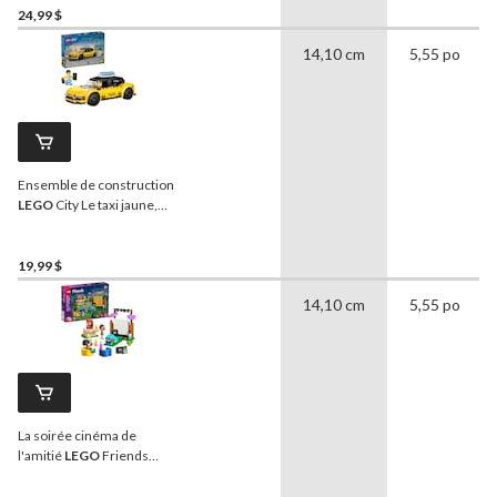
24,99 $
14,10 cm
5,55 po
Ensemble de construction
LEGO
City Le taxi jaune,
60487, 122 pièces, 5 ans et
plus
19,99 $
14,10 cm
5,55 po
La soirée cinéma de
l'amitié
LEGO
Friends
(42642), 154 pièces, 6 ans
et plus