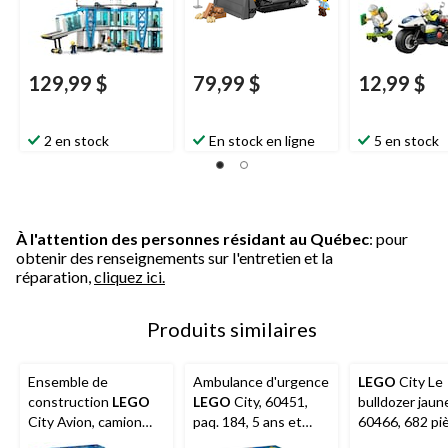
129,99 $
79,99 $
12,99 $
2 en stock
En stock en ligne
5 en stock
À l'attention des personnes résidant au Québec
: pour
obtenir des renseignements sur l'entretien et la
réparation,
cliquez ici.
Produits similaires
Ensemble de
Ambulance d'urgence
LEGO
City Le
construction
LEGO
LEGO
City, 60451,
bulldozer jaun
City Avion, camion
paq. 184, 5 ans et
60466, 682 piè
d'assistance et
plus
ans et plus