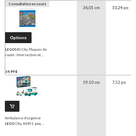
Consultation en cours
26,01 cm
10,24 po
Options
LEGO
MD City, Plaques de
route - Intersection et
virage
19,99 $
19,10 cm
7,52 po
Ambulance d'urgence
LEGO
City, 60451, paq.
184, 5 ans et plus