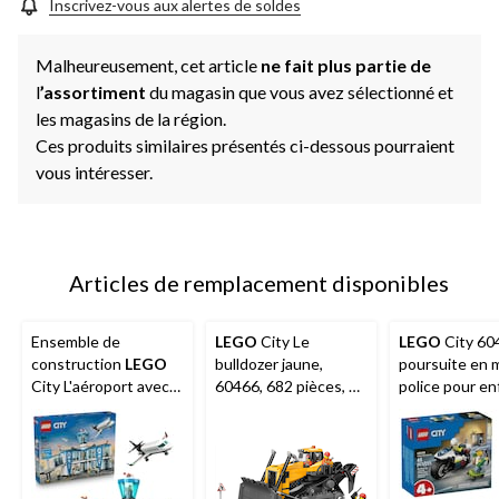
Inscrivez-vous aux alertes de soldes
Malheureusement, cet article
ne fait plus partie de
l
’assortiment
du magasin que vous avez sélectionné et
les magasins de la région.
Ces produits similaires présentés ci-dessous pourraient
vous intéresser.
Articles de remplacement disponibles
Ensemble de
LEGO
City Le
LEGO
City 60
construction
LEGO
bulldozer jaune,
poursuite en 
City L'aéroport avec
60466, 682 pièces, 8
police pour en
avion, 60502, 887
ans et plus
de 4 ans et plu
pièces, 8 ans et plus
pièces