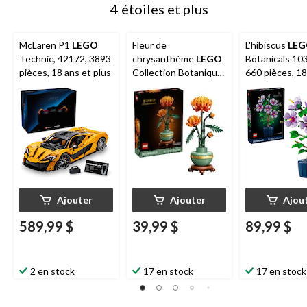
4 étoiles et plus
McLaren P1
LEGO
Fleur de
L'hibiscus
LE
Technic, 42172, 3893
chrysanthème
LEGO
Botanicals 10
pièces, 18 ans et plus
Collection Botanique,
660 pièces, 18
10368, 278 pièces, 18
plus
ans et +
Ajouter
Ajouter
Ajou
589,99 $
39,99 $
89,99 $
2 en stock
17 en stock
17 en stock