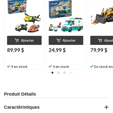
aéroglisseur à
combiner, 60505, 990
pièces, 7 ans et plus
Ajouter
Ajouter
Ajou
89,99 $
24,99 $
79,99 $
4 en stock
3 en stock
En stock en
Produit Détails
Caractéristiques