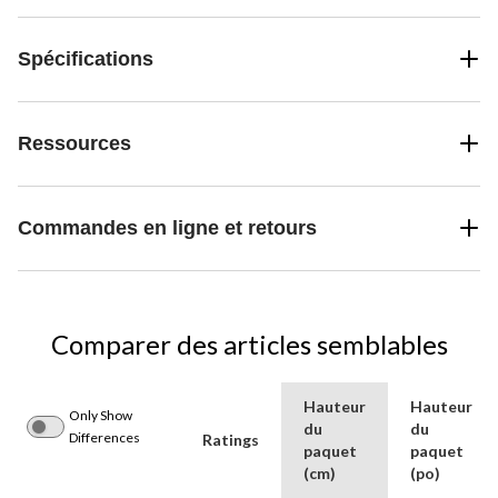
Spécifications
Ressources
Commandes en ligne et retours
Comparer des articles semblables
Hauteur
Hauteur
Only Show
du
du
Differences
Ratings
paquet
paquet
(cm)
(po)