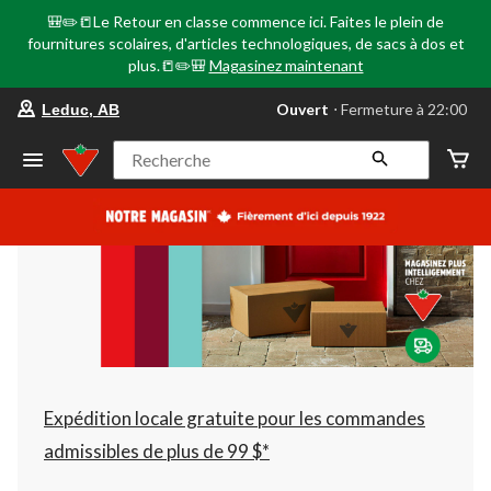
🎒✏️📒Le Retour en classe commence ici. Faites le plein de
fournitures scolaires, d'articles technologiques, de sacs à dos et
plus.📒✏️🎒
Magasinez maintenant
votre
Ouvert
⋅ Fermeture à 22:00
Leduc, AB
magasin
préféré
est
Recherche
Leduc,
AB,
courament
Ouvert,
Fermeture
à
à
22:00
cliquer
pour
changer
Expédition locale gratuite pour les commandes
admissibles de plus de 99 $*