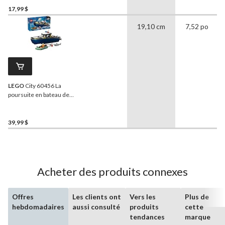
17,99 $
19,10 cm
7,52 po
LEGO
City 60456 La
poursuite en bateau de
police pour enfants de 6
ans et plus, 264 pièces
39,99 $
Acheter des produits connexes
Offres
Les clients ont
Vers les
Plus de
hebdomadaires
aussi consulté
produits
cette
tendances
marque