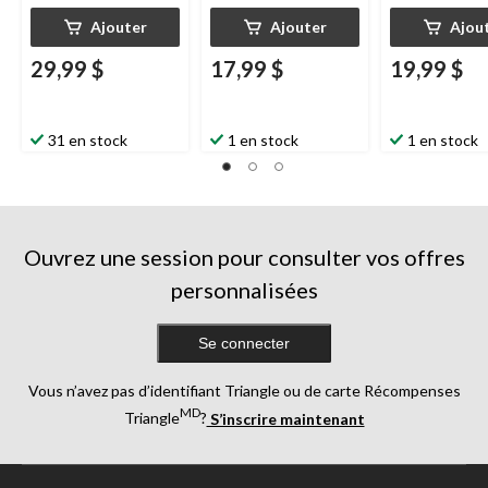
Ajouter
Ajouter
Ajou
29,99 $
17,99 $
19,99 $
31 en stock
1 en stock
1 en stock
Ouvrez une session pour consulter vos offres
personnalisées
Se connecter
Vous n’avez pas d’identifiant Triangle ou de carte Récompenses
MD
Triangle
?
S’inscrire maintenant