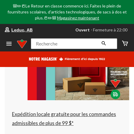
🎒✏️📒Le Retour en classe commence ici. Faites le plein de
fournitures scolaires, d'articles technologiques, de sacs à dos et
plus.📒✏️🎒
Magasinez maintenant
votre
Ouvert
⋅ Fermeture à 22:00
Leduc, AB
magasin
préféré
est
Recherche
Leduc,
AB,
courament
Ouvert,
Fermeture
à
à
22:00
cliquer
pour
changer
Expédition locale gratuite pour les commandes
admissibles de plus de 99 $*