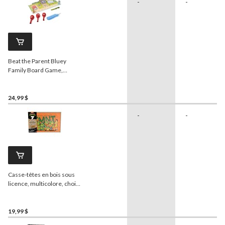
-
-
Beat the Parent Bluey
Family Board Game,
édition anglaise
24,99 $
-
-
Casse-têtes en bois sous
licence, multicolore, choix
variés, 5 ans et plus, pour
anniversaire/cadeau-
surprise, paq. 7
19,99 $