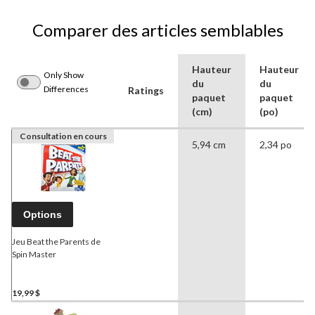
Comparer des articles semblables
Hauteur
Hauteur
Only Show
du
du
Differences
Ratings
paquet
paquet
(cm)
(po)
Consultation en cours
5,94 cm
2,34 po
Options
Jeu Beat the Parents de
Spin Master
19,99 $