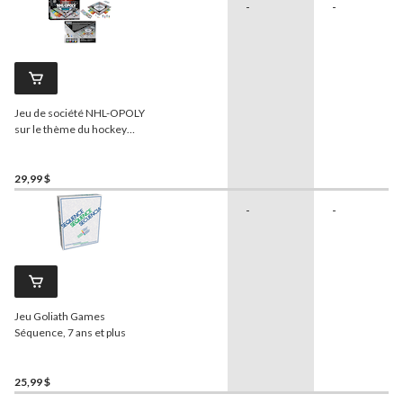
-
-
Jeu de société NHL-OPOLY
sur le thème du hockey
pour 2-4 joueurs
29,99 $
-
-
Jeu Goliath Games
Séquence, 7 ans et plus
25,99 $