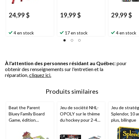
24,99 $
19,99 $
29,99 $
4 en stock
17 en stock
4 en stock
À l'attention des personnes résidant au Québec
: pour
obtenir des renseignements sur l'entretien et la
réparation,
cliquez ici.
Produits similaires
Beat the Parent
Jeu de société NHL-
Jeu de stratég
Bluey Family Board
OPOLY sur le thème
Splendor, 10 a
Game, édition
du hockey pour 2-4
plus, bilingue
anglaise
joueurs