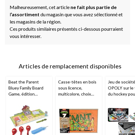
Malheureusement, cet article
ne fait plus partie de
l
’assortiment
du magasin que vous avez sélectionné et
les magasins de la région.
Ces produits similaires présentés ci-dessous pourraient
vous intéresser.
Articles de remplacement disponibles
Beat the Parent
Casse-têtes en bois
Jeu de sociét
Bluey Family Board
sous licence,
OPOLY sur le
Game, édition
multicolore, choix
du hockey pou
anglaise
variés, 5 ans et plus,
joueurs
pour
anniversaire/cadeau-
surprise, paq. 7